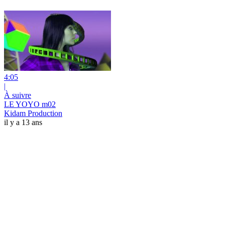
4:05
|
À suivre
LE YOYO m02
Kidam Production
il y a 13 ans