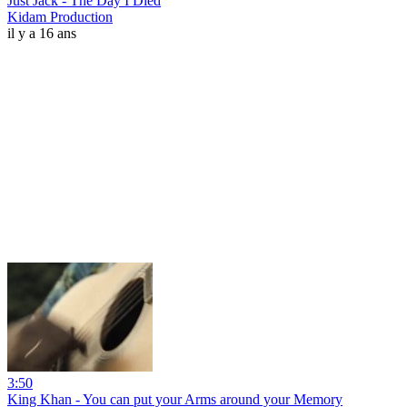
Just Jack - The Day I Died
Kidam Production
il y a 16 ans
3:50
King Khan - You can put your Arms around your Memory