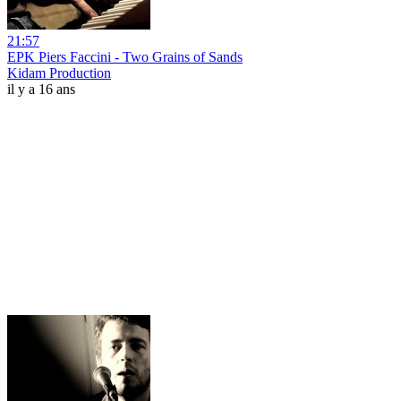
21:57
EPK Piers Faccini - Two Grains of Sands
Kidam Production
il y a 16 ans