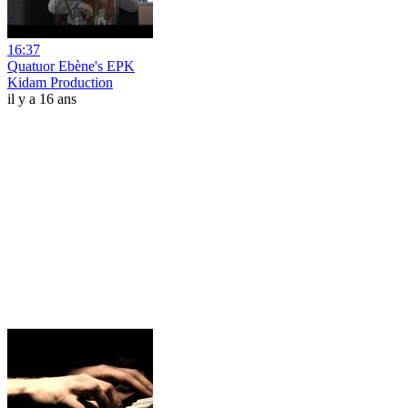
16:37
Quatuor Ebène's EPK
Kidam Production
il y a 16 ans