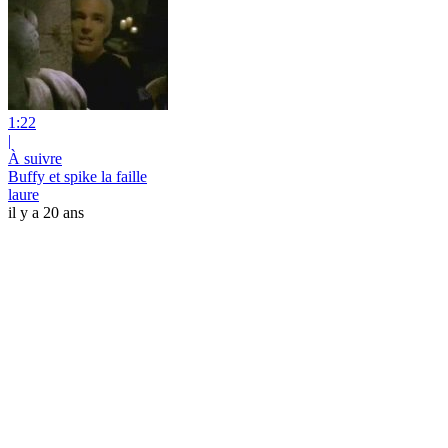
1:22
|
À suivre
Buffy et spike la faille
laure
il y a 20 ans