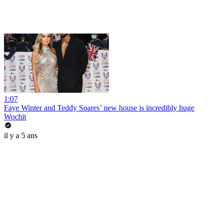
1:07
Faye Winter and Teddy Soares’ new house is incredibly huge
Wochit
il y a 5 ans