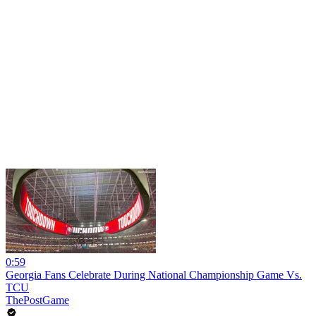
0:59
Georgia Fans Celebrate During National Championship Game Vs.
TCU
ThePostGame