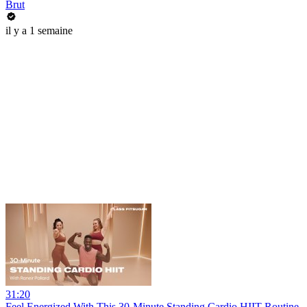
Brut
il y a 1 semaine
31:20
Feel Energized With This 30-Minute Standing Cardio HIIT Routine