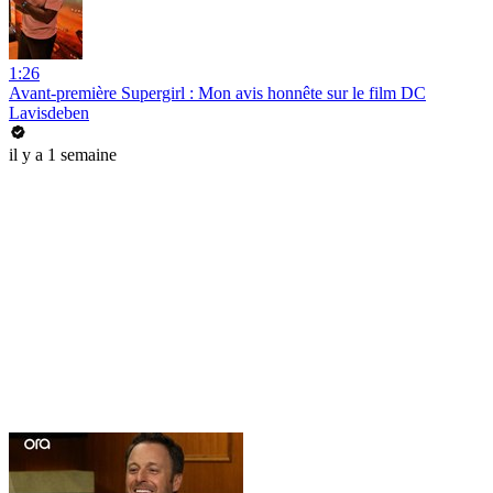
1:26
Avant-première Supergirl : Mon avis honnête sur le film DC
Lavisdeben
il y a 1 semaine