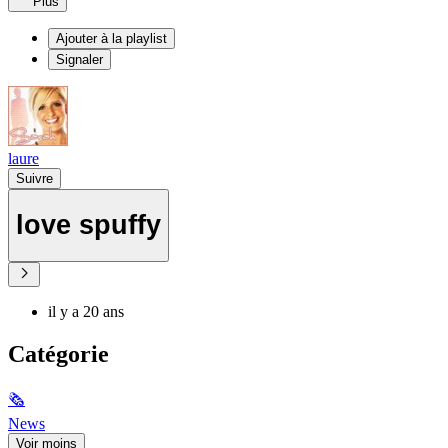
Plus
Ajouter à la playlist
Signaler
laure
Suivre
love spuffy
il y a 20 ans
Catégorie
🗞
News
Voir moins