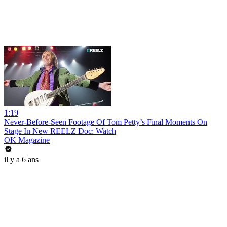
1:19
Never-Before-Seen Footage Of Tom Petty’s Final Moments On
Stage In New REELZ Doc: Watch
OK Magazine
il y a 6 ans