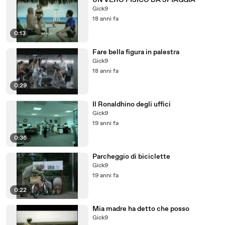
UN VERO FISICO DA SPIAGGIA
Gick9
18 anni fa
0:13
Fare bella figura in palestra
Gick9
18 anni fa
0:29
Il Ronaldhino degli uffici
Gick9
19 anni fa
0:36
Parcheggio di biciclette
Gick9
19 anni fa
0:22
Mia madre ha detto che posso
Gick9