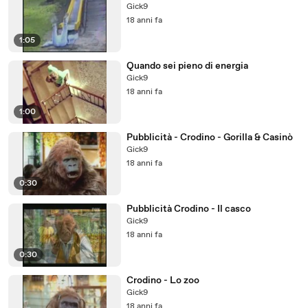
Gick9
18 anni fa
1:05
Quando sei pieno di energia
Gick9
18 anni fa
1:00
Pubblicità - Crodino - Gorilla & Casinò
Gick9
18 anni fa
0:30
Pubblicità Crodino - Il casco
Gick9
18 anni fa
0:30
Crodino - Lo zoo
Gick9
18 anni fa