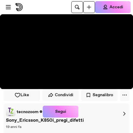
Vai al lettore
Passa al contenuto principale
Accedi
Like
Condividi
Segnalibro
Segui
tecnozoom
Sony_Ericsson_K850i_pregi_difetti
19 anni fa