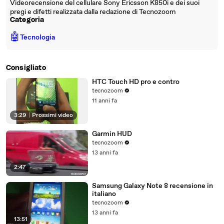
Videorecensione del cellulare Sony Ericsson K850i e dei suoi
pregi e difetti realizzata dalla redazione di Tecnozoom
Categoria
🤖
Tecnologia
Consigliato
HTC Touch HD pro e contro
tecnozoom
11 anni fa
3:29
|
Prossimi video
Garmin HUD
tecnozoom
13 anni fa
2:47
Samsung Galaxy Note 8 recensione in
italiano
tecnozoom
13 anni fa
13:51