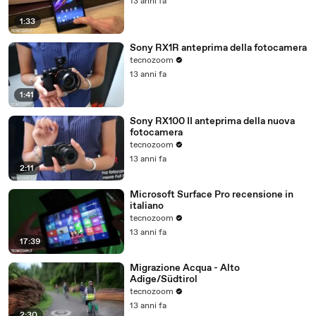
13 anni fa
1:33
Sony RX1R anteprima della fotocamera
tecnozoom
13 anni fa
1:41
Sony RX100 II anteprima della nuova
fotocamera
tecnozoom
13 anni fa
2:11
Microsoft Surface Pro recensione in
italiano
tecnozoom
13 anni fa
17:39
Migrazione Acqua - Alto
Adige/Südtirol
tecnozoom
13 anni fa
2:30