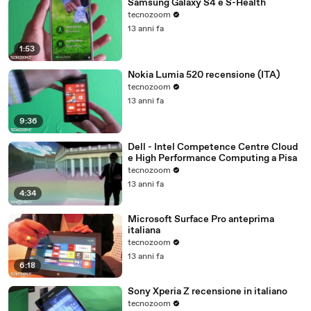
Samsung Galaxy S4 e S-Health
tecnozoom
13 anni fa
1:53
Nokia Lumia 520 recensione (ITA)
tecnozoom
13 anni fa
9:36
Dell - Intel Competence Centre Cloud
e High Performance Computing a Pisa
tecnozoom
13 anni fa
4:34
Microsoft Surface Pro anteprima
italiana
tecnozoom
13 anni fa
6:18
Sony Xperia Z recensione in italiano
tecnozoom