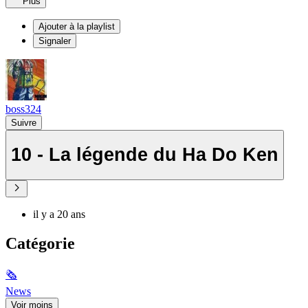
Plus
Ajouter à la playlist
Signaler
boss324
Suivre
10 - La légende du Ha Do Ken
il y a 20 ans
Catégorie
🗞
News
Voir moins