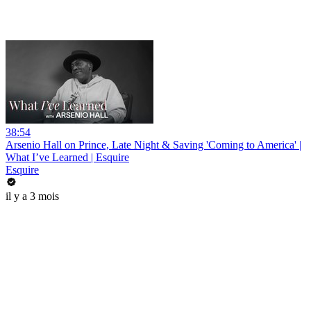
38:54
Arsenio Hall on Prince, Late Night & Saving 'Coming to America' |
What I’ve Learned | Esquire
Esquire
il y a 3 mois