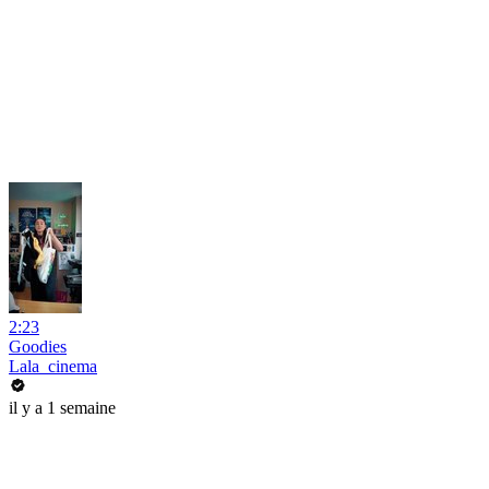
2:23
Goodies
Lala_cinema
il y a 1 semaine