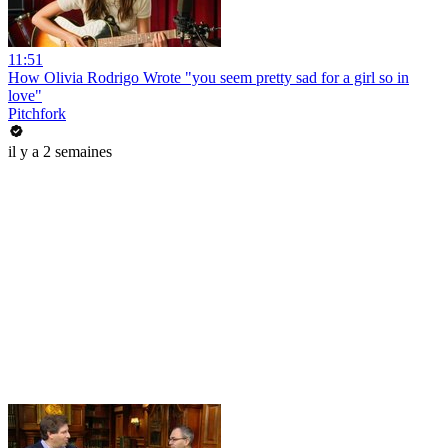
11:51
How Olivia Rodrigo Wrote "you seem pretty sad for a girl so in
love"
Pitchfork
il y a 2 semaines