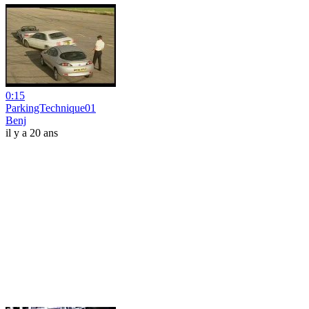
0:15
ParkingTechnique01
Benj
il y a 20 ans