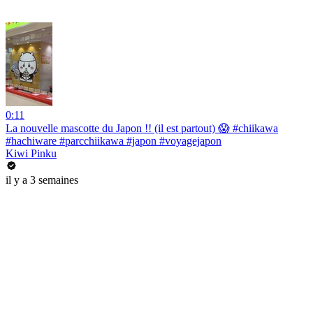
0:11
La nouvelle mascotte du Japon !! (il est partout) 😱 #chiikawa
#hachiware #parcchiikawa #japon #voyagejapon
Kiwi Pinku
il y a 3 semaines