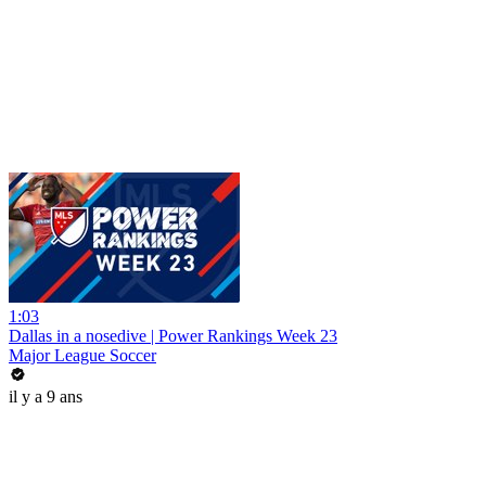
1:03
Dallas in a nosedive | Power Rankings Week 23
Major League Soccer
il y a 9 ans