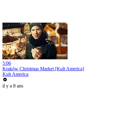
5:06
Kraków Christmas Market [Kult America]
Kult America
il y a 8 ans