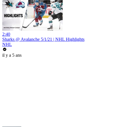
2:40
Sharks @ Avalanche 5/1/21 | NHL Highlights
NHL
il y a 5 ans