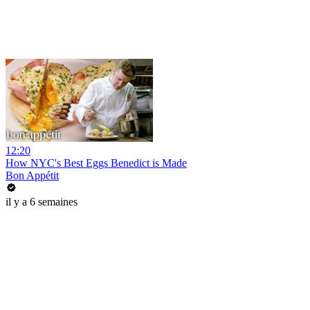
12:20
How NYC's Best Eggs Benedict is Made
Bon Appétit
il y a 6 semaines