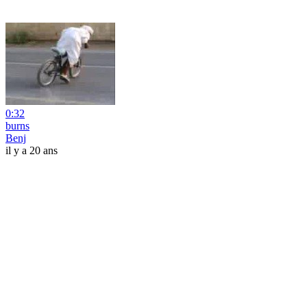
0:32
burns
Benj
il y a 20 ans