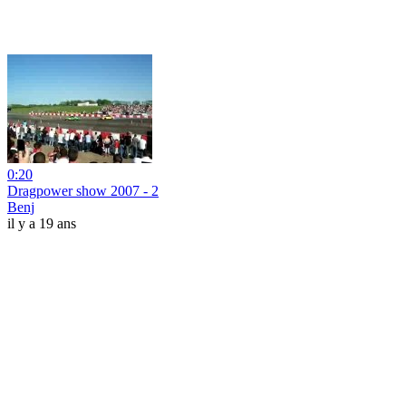
0:20
Dragpower show 2007 - 2
Benj
il y a 19 ans