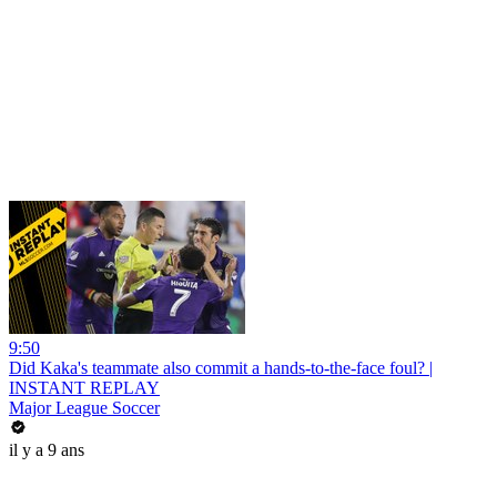
9:50
Did Kaka's teammate also commit a hands-to-the-face foul? |
INSTANT REPLAY
Major League Soccer
il y a 9 ans