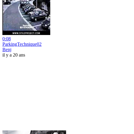
0:08
ParkingTechnique02
Benj
il y a 20 ans