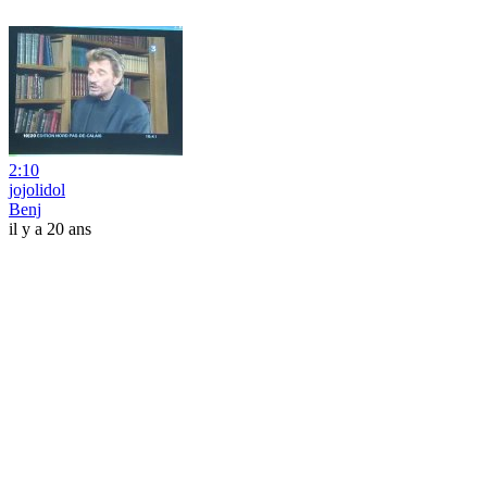
2:10
jojolidol
Benj
il y a 20 ans