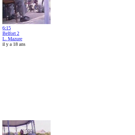
6:15
Belfort 2
L. Mazure
il y a 18 ans