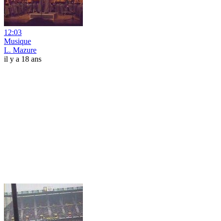
12:03
Musique
L. Mazure
il y a 18 ans