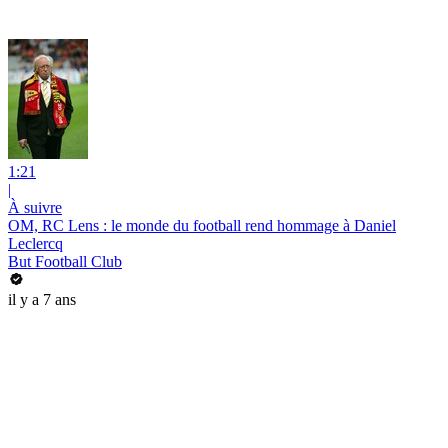
1:21
|
À suivre
OM, RC Lens : le monde du football rend hommage à Daniel
Leclercq
But Football Club
il y a 7 ans