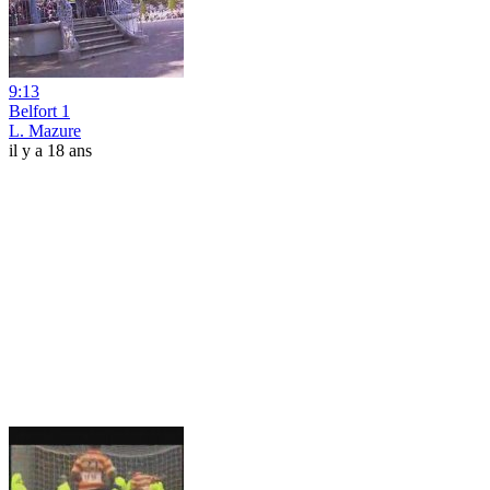
9:13
Belfort 1
L. Mazure
il y a 18 ans