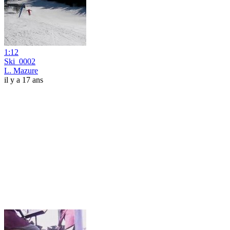
1:12
Ski_0002
L. Mazure
il y a 17 ans