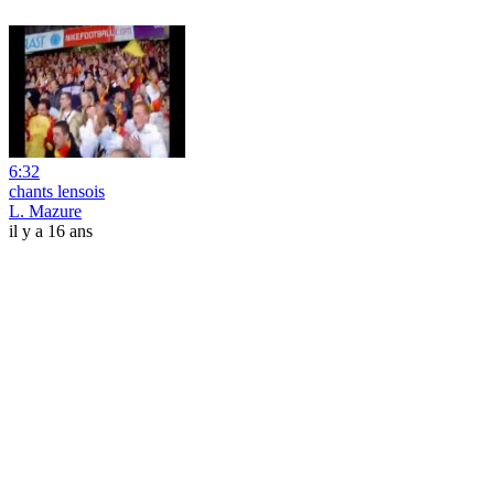
6:32
chants lensois
L. Mazure
il y a 16 ans