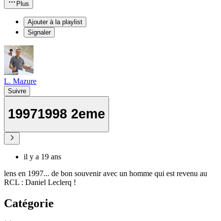
Plus
Ajouter à la playlist
Signaler
L. Mazure
Suivre
19971998 2eme
il y a 19 ans
lens en 1997... de bon souvenir avec un homme qui est revenu au
RCL : Daniel Leclerq !
Catégorie