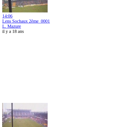
14:06
Lens Sochaux 2ème_0001
L. Mazure
il y a 18 ans