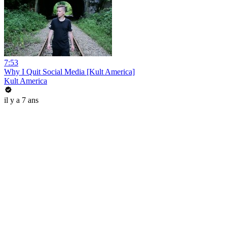
7:53
Why I Quit Social Media [Kult America]
Kult America
il y a 7 ans