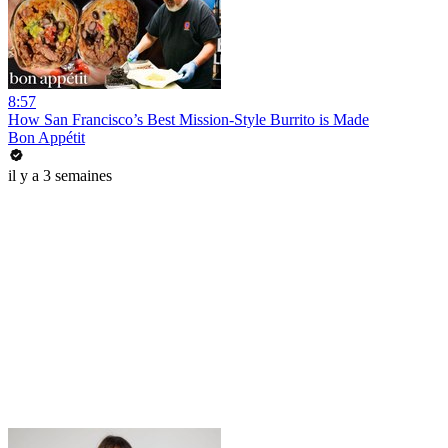
8:57
How San Francisco’s Best Mission-Style Burrito is Made
Bon Appétit
il y a 3 semaines