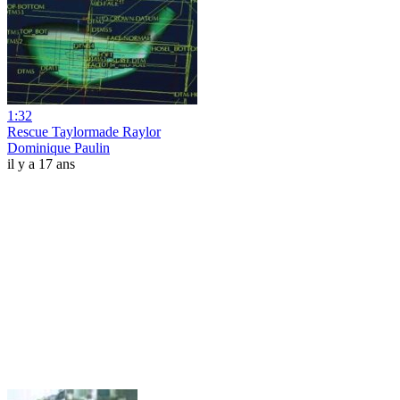
1:32
Rescue Taylormade Raylor
Dominique Paulin
il y a 17 ans