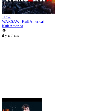
11:57
WARSAW [Kult America]
Kult America
il y a 7 ans