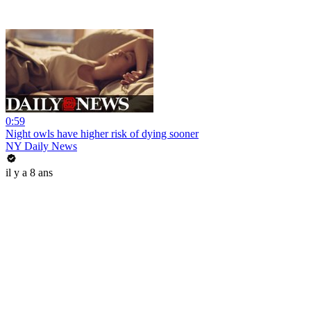
0:59
Night owls have higher risk of dying sooner
NY Daily News
il y a 8 ans