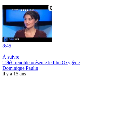
8:45
|
À suivre
TéléGrenoble présente le film Oxygène
Dominique Paulin
il y a 15 ans