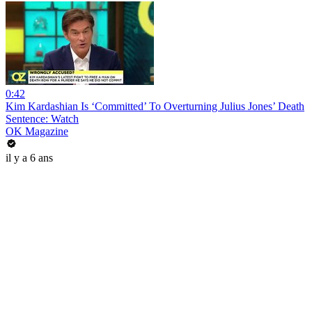
0:42
Kim Kardashian Is ‘Committed’ To Overturning Julius Jones’ Death
Sentence: Watch
OK Magazine
il y a 6 ans