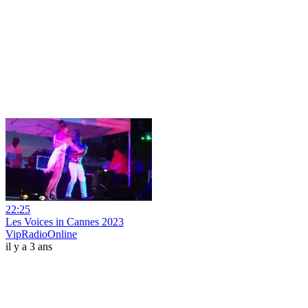
22:25
Les Voices in Cannes 2023
VipRadioOnline
il y a 3 ans