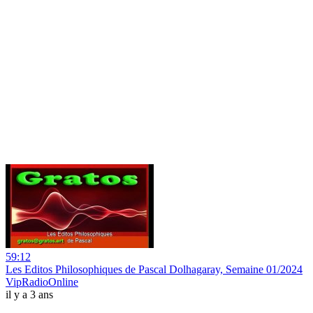
59:12
Les Editos Philosophiques de Pascal Dolhagaray, Semaine 01/2024
VipRadioOnline
il y a 3 ans