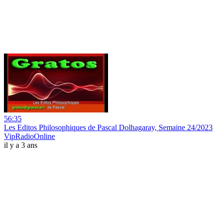
56:35
Les Editos Philosophiques de Pascal Dolhagaray, Semaine 24/2023
VipRadioOnline
il y a 3 ans