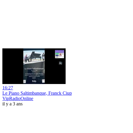
16:27
Le Piano Saltimbanque, Franck Ciup
VipRadioOnline
il y a 3 ans