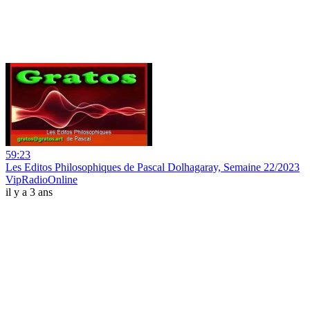
59:23
Les Editos Philosophiques de Pascal Dolhagaray, Semaine 22/2023
VipRadioOnline
il y a 3 ans