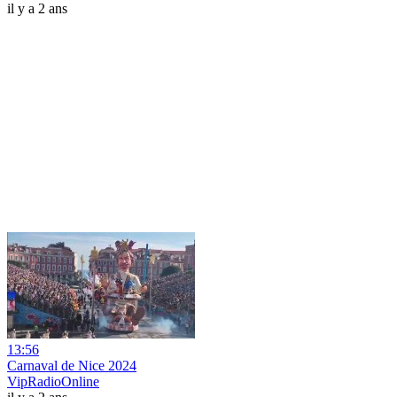
il y a 2 ans
13:56
Carnaval de Nice 2024
VipRadioOnline