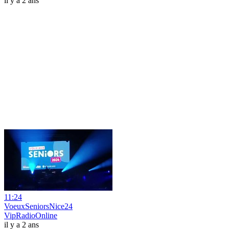
il y a 2 ans
11:24
VoeuxSeniorsNice24
VipRadioOnline
il y a 2 ans