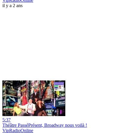
VipRadioOnline
il y a 2 ans
5:37
Théâtre PasséPrésent, Broadway nous voilà !
VipRadioOnline