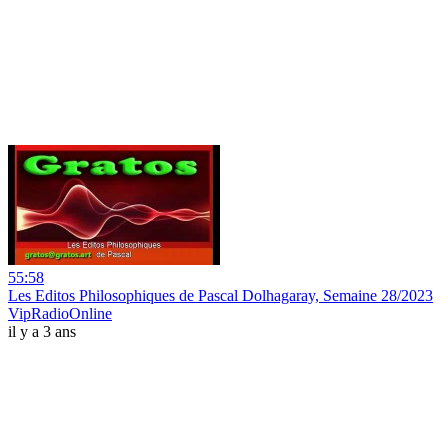
55:58
Les Editos Philosophiques de Pascal Dolhagaray, Semaine 28/2023
VipRadioOnline
il y a 3 ans