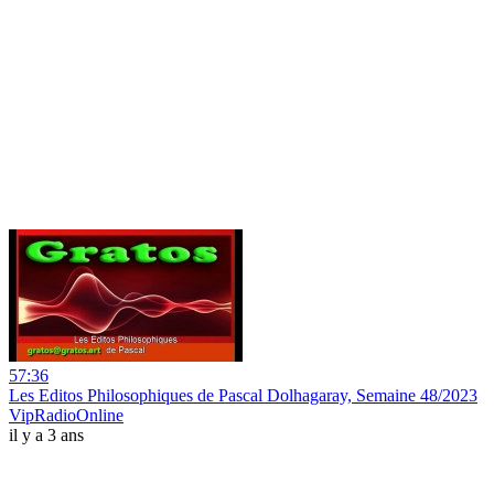
57:36
Les Editos Philosophiques de Pascal Dolhagaray, Semaine 48/2023
VipRadioOnline
il y a 3 ans