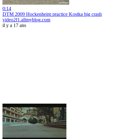
0:14
DTM 2009 Hockenheim practice Kostka big crash
video2f1.allmyblog.com
il y a 17 ans