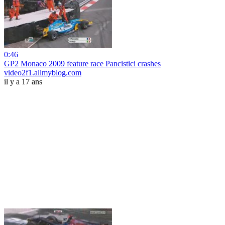
0:46
GP2 Monaco 2009 feature race Pancistici crashes
video2f1.allmyblog.com
il y a 17 ans