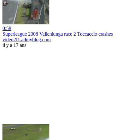
0:58
Superleague 2008 Vallenlunga race 2 Toccacelo crashes
video2f1.allmyblog.com
il y a 17 ans