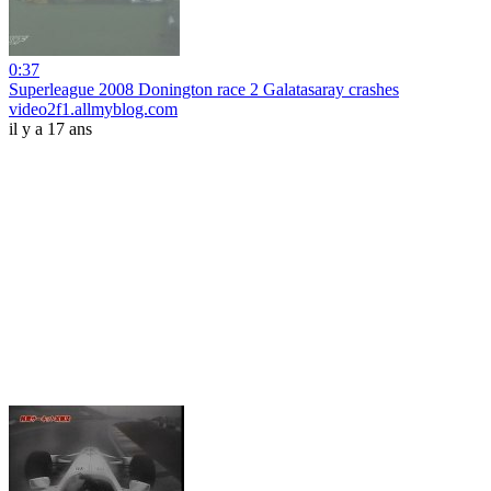
0:37
Superleague 2008 Donington race 2 Galatasaray crashes
video2f1.allmyblog.com
il y a 17 ans