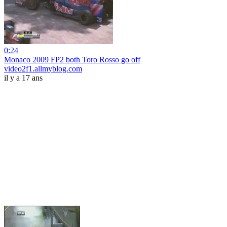
0:24
Monaco 2009 FP2 both Toro Rosso go off
video2f1.allmyblog.com
il y a 17 ans