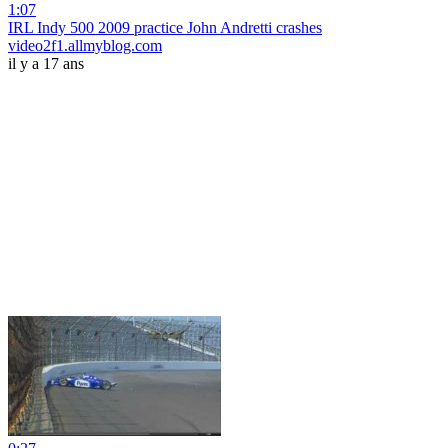
1:07
IRL Indy 500 2009 practice John Andretti crashes
video2f1.allmyblog.com
il y a 17 ans