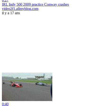
0:27
IRL Indy 500 2009 practice Conway crashes
video2f1.allmyblog.com
il y a 17 ans
0:40