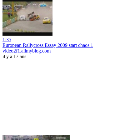
1:35
European Rallycross Essay 2009 start chaos 1
video2f1.allmyblog.com
il y a 17 ans