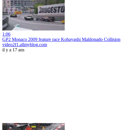
1:06
GP2 Monaco 2009 feature race Kobayashi Maldonado Collision
video2f1.allmyblog.com
il y a 17 ans