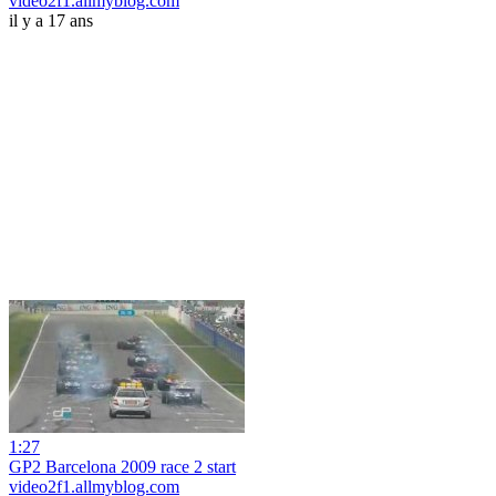
video2f1.allmyblog.com
il y a 17 ans
1:27
GP2 Barcelona 2009 race 2 start
video2f1.allmyblog.com