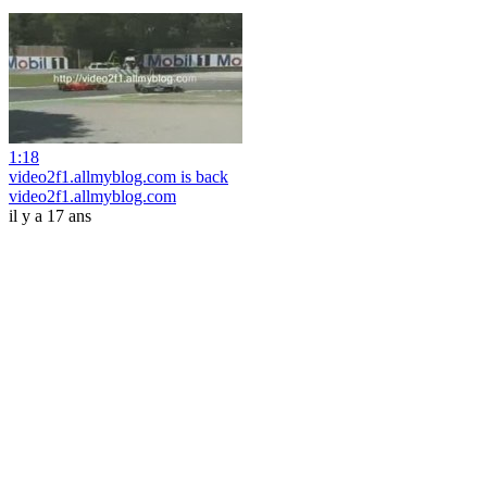
1:18
video2f1.allmyblog.com is back
video2f1.allmyblog.com
il y a 17 ans