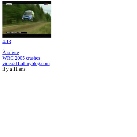
4:13
|
À suivre
WRC 2005 crashes
video2f1.allmyblog.com
il y a 11 ans