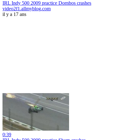
IRL Indy 500 2009 practice Dornbos crashes
video2f1.allmyblog.com
il y a 17 ans
0:39