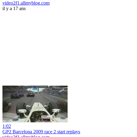
video2f1.allmyblog.com
il y a 17 ans
1:02
GP2 Barcelona 2009 race 2 start replays