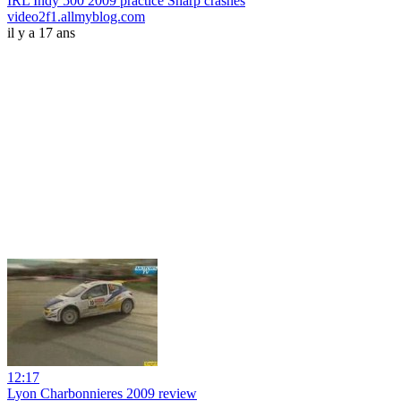
IRL Indy 500 2009 practice Sharp crashes
video2f1.allmyblog.com
il y a 17 ans
12:17
Lyon Charbonnieres 2009 review