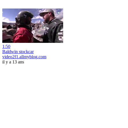
1:50
Baldwin stockcar
video2f1.allmyblog.com
il y a 13 ans