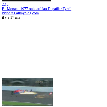
2:12
F1 Monaco 1977 onboard lap Depailler Tyrell
video2f1.allmyblog.com
il y a 17 ans