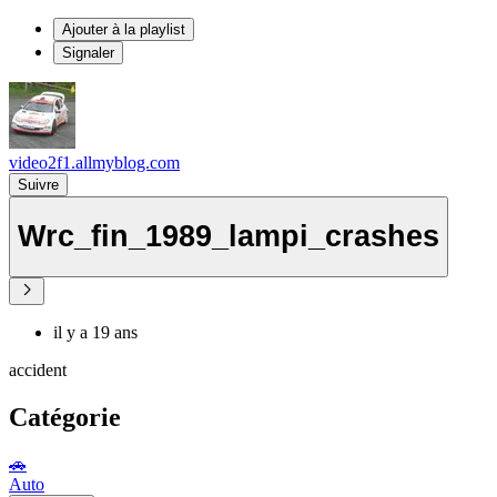
Ajouter à la playlist
Signaler
video2f1.allmyblog.com
Suivre
Wrc_fin_1989_lampi_crashes
il y a 19 ans
accident
Catégorie
🚗
Auto