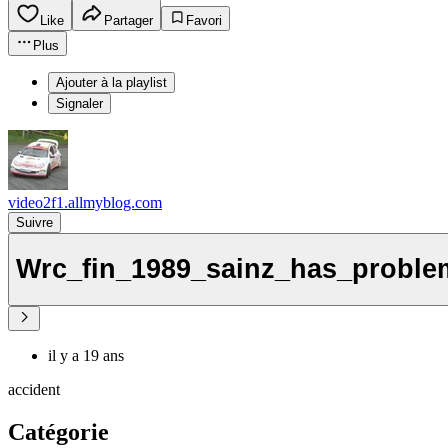
Like
Partager
Favori
Plus
Ajouter à la playlist
Signaler
video2f1.allmyblog.com
Suivre
Wrc_fin_1989_sainz_has_proble
il y a 19 ans
accident
Catégorie