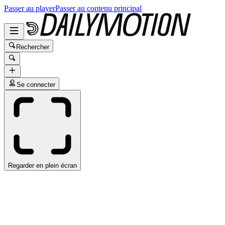
Passer au player
Passer au contenu principal
Rechercher
Se connecter
Regarder en plein écran