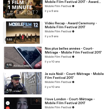
Mobile Film Festival 2017 - Award
Ceremony
Mobile Film Festival
il y a 9 ans
3:07
Vidéo Recap - Award Ceremony -
Mobile Film Festival 2017
Mobile Film Festival
il y a 9 ans
1:55
Nos plus belles années - Court-
Métrage - Mobile Film Festival 2017
Mobile Film Festival
il y a 10 ans
1:15
Je suis Noël - Court-Métrage - Mobile
Film Festival 2017
Mobile Film Festival
il y a 10 ans
1:16
I love London - Court-Métrage -
Mobile Film Festival 2017
Mobile Film Festival