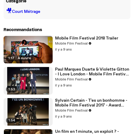
Catégorie
🎥
Court Métrage
Recommandations
Mobile Film Festival 2018 Trailer
Mobile Film Festival
il y a 9 ans
1:17
|
À suivre
Paul Marques Duarte & Violette Gitton
- I Love London - Mobile Film Festival
2017 - Award Ceremony
Mobile Film Festival
il y a 9 ans
1:53
Sylvain Certain - T'es un bonhomme -
Mobile Film Festival 2017 - Award
Ceremony
Mobile Film Festival
il y a 9 ans
1:54
Un film en 1 minute, un exploit ? -