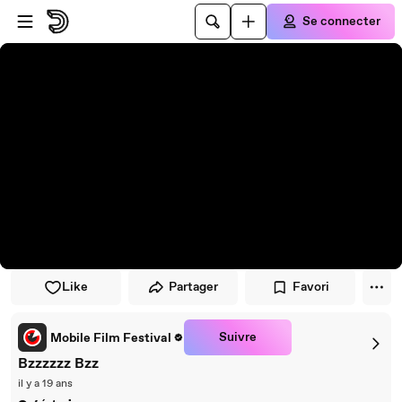
Passer au player
Passer au contenu principal
Se connecter
Like
Partager
Favori
Suivre
Mobile Film Festival
Bzzzzzz Bzz
il y a 19 ans