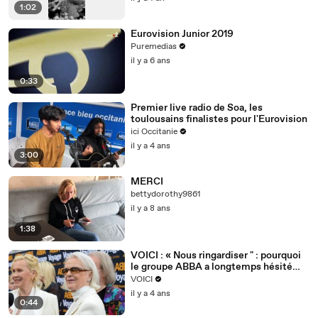
1:02
Eurovision Junior 2019
Puremedias
il y a 6 ans
0:33
Premier live radio de Soa, les
toulousains finalistes pour l'Eurovision
ici Occitanie
il y a 4 ans
3:00
MERCI
bettydorothy9861
il y a 8 ans
1:38
VOICI : « Nous ringardiser " : pourquoi
le groupe ABBA a longtemps hésité
avant de participer à l’Eurovision ?
VOICI
il y a 4 ans
0:44