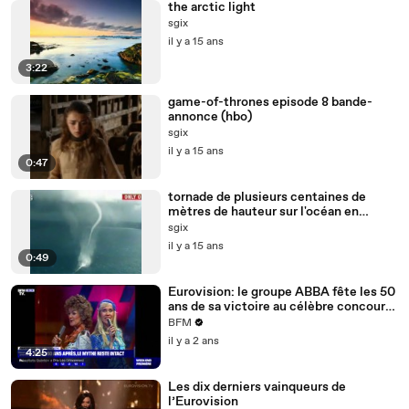
the arctic light
sgix
il y a 15 ans
3:22
game-of-thrones episode 8 bande-
annonce (hbo)
sgix
il y a 15 ans
0:47
tornade de plusieurs centaines de
mètres de hauteur sur l'océan en
Australie
sgix
il y a 15 ans
0:49
Eurovision: le groupe ABBA fête les 50
ans de sa victoire au célèbre concours
musical
BFM
il y a 2 ans
4:25
Les dix derniers vainqueurs de
l’Eurovision