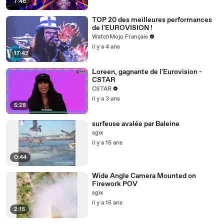
7:46
TOP 20 des meilleures performances
de l'EUROVISION !
WatchMojo Français
il y a 4 ans
17:42
Loreen, gagnante de l'Eurovision -
CSTAR
CSTAR
il y a 3 ans
5:28
surfeuse avalée par Baleine
sgix
il y a 15 ans
0:44
Wide Angle Camera Mounted on
Firework POV
sgix
il y a 15 ans
2:15