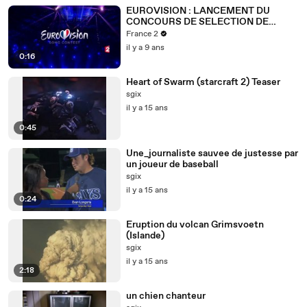
EUROVISION : LANCEMENT DU
CONCOURS DE SELECTION DE
L'EUROVISION 2018
France 2
il y a 9 ans
0:16
Heart of Swarm (starcraft 2) Teaser
sgix
il y a 15 ans
0:45
Une_journaliste sauvee de justesse par
un joueur de baseball
sgix
il y a 15 ans
0:24
Eruption du volcan Grimsvoetn
(Islande)
sgix
il y a 15 ans
2:18
un chien chanteur