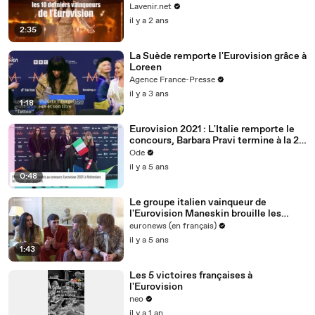
Lavenir.net
il y a 2 ans
2:35
La Suède remporte l'Eurovision grâce à
Loreen
Agence France-Presse
il y a 3 ans
1:18
Eurovision 2021 : L'Italie remporte le
concours, Barbara Pravi termine à la 2e
place !
Ode
il y a 5 ans
0:48
Le groupe italien vainqueur de
l'Eurovision Maneskin brouille les
barrières du genre
euronews (en français)
il y a 5 ans
1:43
Les 5 victoires françaises à
l'Eurovision
neo
il y a 1 an