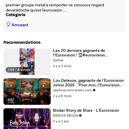
premier groupe metal à remporter ce concours ringard
devariétoche qu'est l'eurovision ...
Catégorie
🎈
Amusant
Recommandations
Les 20 derniers gagnants de
l’Eurovision ! 🏆#eurovision
#eurovision2026 #dara #maneskin
Ayther
#conchitawurst
il y a 3 mois
1:01
|
À suivre
Lou Deleuze, gagnante de l'Eurovision
Junior 2025 : "Pour moi, l'Eurovision
n'était pas un concours à absolument
Jeanmarcmorandini.com
gagner..."
il y a 8 mois
1:57
Binder Story de Stars - L'Eurovision
BINDER MEDIA
il y a 3 ans