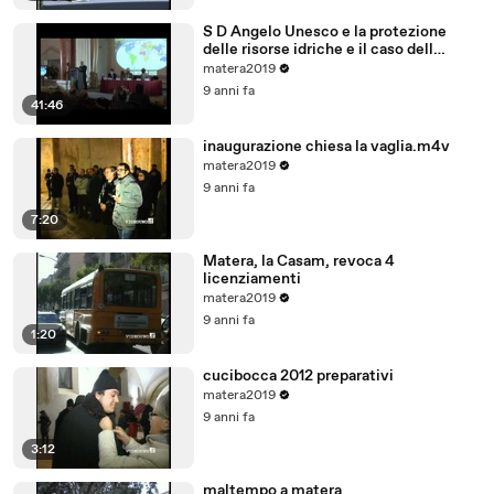
S D Angelo Unesco e la protezione
delle risorse idriche e il caso dell
acquifero Toledo in Brasile
matera2019
9 anni fa
41:46
inaugurazione chiesa la vaglia.m4v
matera2019
9 anni fa
7:20
Matera, la Casam, revoca 4
licenziamenti
matera2019
9 anni fa
1:20
cucibocca 2012 preparativi
matera2019
9 anni fa
3:12
maltempo a matera