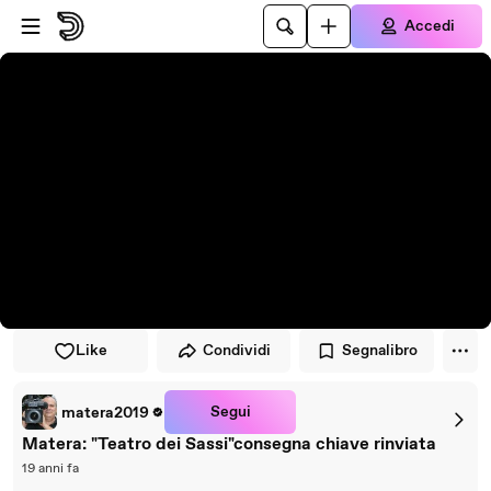
Vai al lettore
Passa al contenuto principale
Accedi
Like
Condividi
Segnalibro
Segui
matera2019
Matera: "Teatro dei Sassi"consegna chiave rinviata
19 anni fa