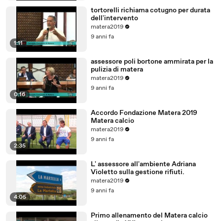
tortorelli richiama cotugno per durata
dell'intervento
matera2019
9 anni fa
1:11
assessore poli bortone ammirata per la
pulizia di matera
matera2019
9 anni fa
0:16
Accordo Fondazione Matera 2019
Matera calcio
matera2019
9 anni fa
2:35
L' assessore all'ambiente Adriana
Violetto sulla gestione rifiuti.
matera2019
9 anni fa
4:05
Primo allenamento del Matera calcio