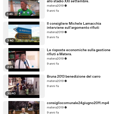
allo stadio XXI settembre.
matera2019
9 anni fa
1:45
Il consigliere Michele Lamacchia
interviene sull'argomento rifiuti
matera2019
9 anni fa
3:40
Le risposte economiche sulla gestione
rifiuti a Matera.
matera2019
9 anni fa
2:25
Bruna 2013 benedizione del carro
matera2019
9 anni fa
30:40
consigliocomunale24giugno2011.mp4
matera2019
9 anni fa