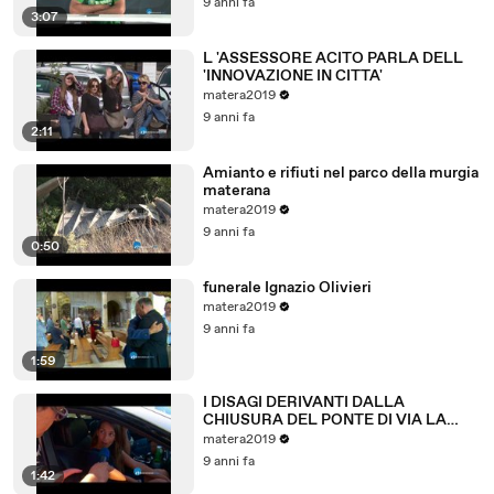
9 anni fa
3:07
L 'ASSESSORE ACITO PARLA DELL
'INNOVAZIONE IN CITTA'
matera2019
9 anni fa
2:11
Amianto e rifiuti nel parco della murgia
materana
matera2019
9 anni fa
0:50
funerale Ignazio Olivieri
matera2019
9 anni fa
1:59
I DISAGI DERIVANTI DALLA
CHIUSURA DEL PONTE DI VIA LA
MARTELLA A MATERA.
matera2019
9 anni fa
1:42