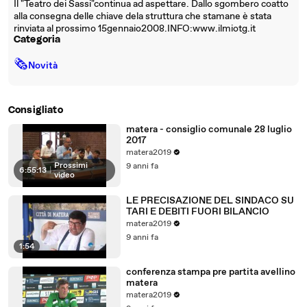
Il "Teatro dei Sassi"continua ad aspettare. Dallo sgombero coatto
alla consegna delle chiave dela struttura che stamane è stata
rinviata al prossimo 15gennaio2008.INFO:www.ilmiotg.it
Categoria
🗞
Novità
Consigliato
matera - consiglio comunale 28 luglio
2017
matera2019
Prossimi
9 anni fa
6:55:13
|
video
LE PRECISAZIONE DEL SINDACO SU
TARI E DEBITI FUORI BILANCIO
matera2019
9 anni fa
1:54
conferenza stampa pre partita avellino
matera
matera2019