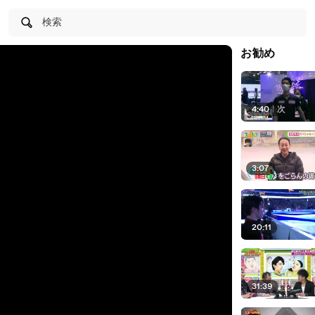
検索
お勧め
4:40
|
次
3:07
20:11
31:39