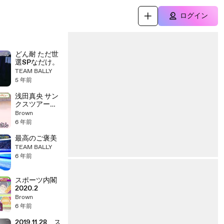
ログイン
どん耐 ただ世
選SPなだけ。
TEAM BALLY
5 年前
浅田真央 サン
クスツアー兵
庫公演で独占
Brown
インタビュ
6 年前
ー 2020.11
おはあさ
最高のご褒美
TEAM BALLY
6 年前
スポーツ内閣
2020.2
Brown
6 年前
2019.11.28 ス