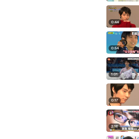
0:44
0:54
1:01
0:17
2:18