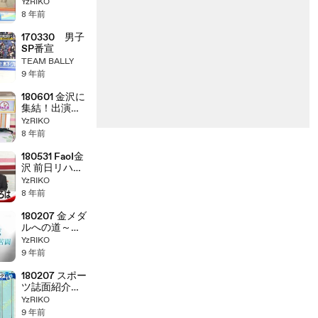
栄誉賞NEWS
YzRIKO
8 年前
170330 男子
SP番宣
TEAM BALLY
9 年前
180601 金沢に
集結！出演者
のぶっちゃけ
YzRIKO
トーク
8 年前
180531 FaoI金
沢 前日リハ＆
コメント
YzRIKO
8 年前
180207 金メダ
ルへの道～連
覇への苦闘
YzRIKO
9 年前
180207 スポー
ツ誌面紹介
NEWS etc
YzRIKO
9 年前