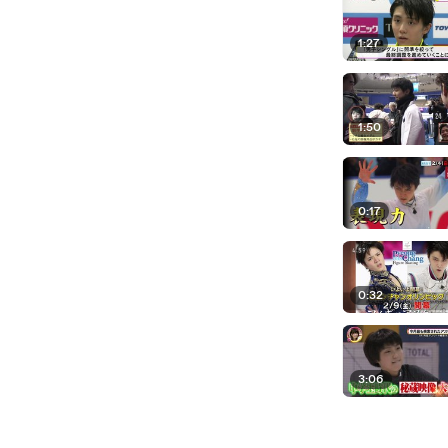
1:27
1:50
0:17
0:32
3:06