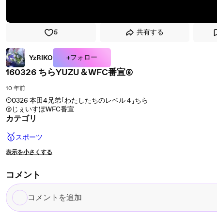
5
共有する
+フォロー
YzRIKO
160326 ちらYUZU＆WFC番宣⑥
10 年前
①0326 本田4兄弟｢わたしたちのレベル４」ちら
②じぇいすぽWFC番宣
カテゴリ
🥇
スポーツ
表示を小さくする
コメント
コ
メ