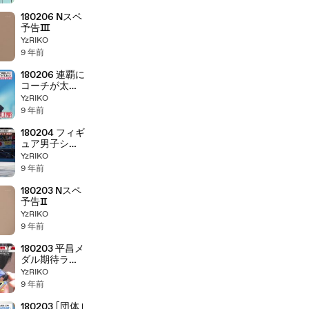
180206 Nスペ
予告Ⅲ
YzRIKO
9 年前
180206 連覇に
コーチが太鼓
判
YzRIKO
9 年前
180204 フィギ
ュア男子シン
グル 栄光の軌
YzRIKO
跡！
9 年前
180203 Nスペ
予告Ⅱ
YzRIKO
9 年前
180203 平昌メ
ダル期待ラン
キング/話題の
YzRIKO
映像｢ライバル
9 年前
は自分｣
180203 ｢団体｣