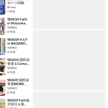
ポーツ内閣
Brown
7 年前
180630 FaOI
in Shizuoka
NEWS
YzRIKO
8 年前
180609 H＆F
in NAGANO
NEWS②
YzRIKO
8 年前
180603 国民栄
誉賞＆Come
Back 4T
YzRIKO
8 年前
180601 国民栄
誉賞NEWS＠
金沢
YzRIKO
8 年前
180601 FaOI金
沢初日＆国民