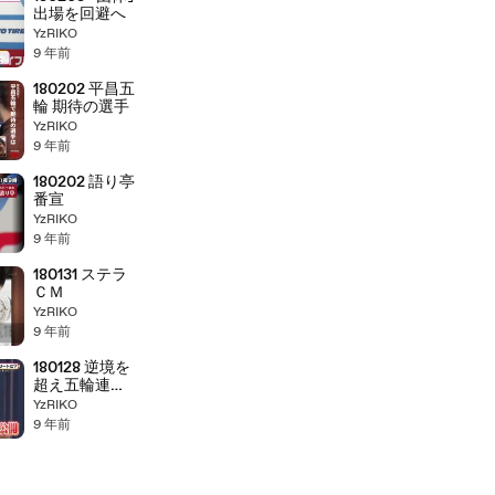
出場を回避へ
YzRIKO
9 年前
180202 平昌五
輪 期待の選手
YzRIKO
9 年前
180202 語り亭
番宣
YzRIKO
9 年前
180131 ステラ
ＣＭ
YzRIKO
9 年前
180128 逆境を
超え五輪連覇
へ！＆次回予
YzRIKO
告
9 年前