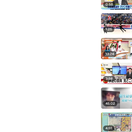
0:56
1:25
13:24
3:56
45:02
4:51