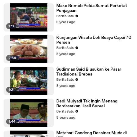
Mako Brimob Polda Sumut Perketat
Penjagaan
BeritaSatu
8 years ago
1:11
Kunjungan Wisata Loh Buaya Capai 70
Persen
BeritaSatu
8 years ago
2:56
Sudirman Said Blusukan ke Pasar
Tradisional Brebes
BeritaSatu
8 years ago
1:21
Dedi Mulyadi Tak Ingin Menang
Berdasarkan Hasil Survei
BeritaSatu
8 years ago
1:44
Matahari Gandeng Desainer Muda di