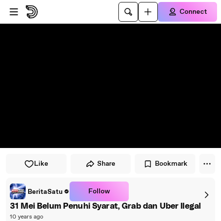
Skip to player
Skip to main content
Connect
Like
Share
Bookmark
Follow
BeritaSatu
31 Mei Belum Penuhi Syarat, Grab dan Uber Ilegal
10 years ago