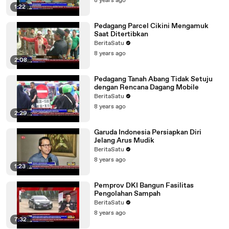
8 years ago
1:22
Pedagang Parcel Cikini Mengamuk
Saat Ditertibkan
BeritaSatu
8 years ago
2:08
Pedagang Tanah Abang Tidak Setuju
dengan Rencana Dagang Mobile
BeritaSatu
8 years ago
2:29
Garuda Indonesia Persiapkan Diri
Jelang Arus Mudik
BeritaSatu
8 years ago
1:23
Pemprov DKI Bangun Fasilitas
Pengolahan Sampah
BeritaSatu
8 years ago
7:32