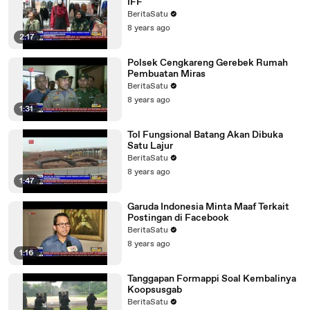
IFF
BeritaSatu
8 years ago
2:17
Polsek Cengkareng Gerebek Rumah
Pembuatan Miras
BeritaSatu
8 years ago
1:31
Tol Fungsional Batang Akan Dibuka
Satu Lajur
BeritaSatu
8 years ago
1:47
Garuda Indonesia Minta Maaf Terkait
Postingan di Facebook
BeritaSatu
8 years ago
1:16
Tanggapan Formappi Soal Kembalinya
Koopsusgab
BeritaSatu