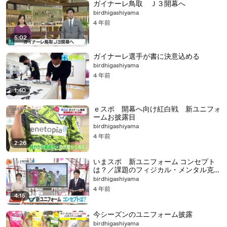
ガイナーレ鳥取 Ｊ３開幕へ
birdhigashiyama
4 年前
5:02
ガイナーレ選手が書に決意込める
birdhigashiyama
4 年前
1:40
ｅスポ 開幕へ向け紅白戦 新ユニフォ
ームお披露目
birdhigashiyama
4 年前
2:26
いまスポ 新ユニフォーム コンセプト
は？／課題のフィジカル・メンタル克服
へ
birdhigashiyama
4 年前
4:15
今シーズンのユニフォーム披露
birdhigashiyama