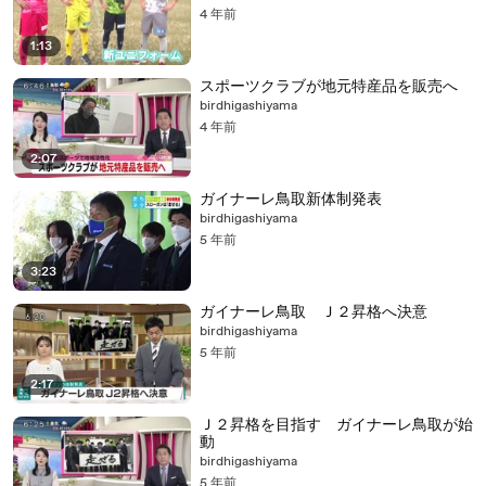
4 年前
1:13
スポーツクラブが地元特産品を販売へ
birdhigashiyama
4 年前
2:07
ガイナーレ鳥取新体制発表
birdhigashiyama
5 年前
3:23
ガイナーレ鳥取 Ｊ２昇格へ決意
birdhigashiyama
5 年前
2:17
Ｊ２昇格を目指す ガイナーレ鳥取が始
動
birdhigashiyama
5 年前