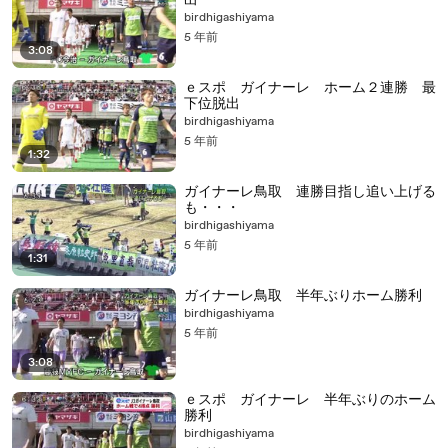
出
birdhigashiyama
5 年前
3:08
ｅスポ ガイナーレ ホーム２連勝 最
下位脱出
birdhigashiyama
5 年前
1:32
ガイナーレ鳥取 連勝目指し追い上げる
も・・・
birdhigashiyama
5 年前
1:31
ガイナーレ鳥取 半年ぶりホーム勝利
birdhigashiyama
5 年前
3:08
ｅスポ ガイナーレ 半年ぶりのホーム
勝利
birdhigashiyama