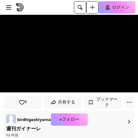
プレイヤーにスキップ
メインコンテンツにスキップ
ログイン
ブックマー
1
共有する
ク
+フォロー
birdhigashiyama
週刊ガイナーレ
10 年前