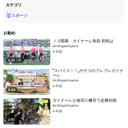
カテゴリ
🥇
スポーツ
お勧め
Ｊ３開幕 ガイナーレ鳥取 初戦は
birdhigashiyama
4 年前
2:35
|
次
「スパイス！！」サチコのフレフレガイナ
ーレ
birdhigashiyama
4 年前
6:44
ガイナーレが倉田八幡宮で必勝祈願
birdhigashiyama
4 年前
2:10