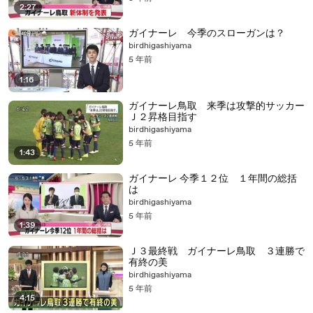
2:27
ガイナーレ 今季のスローガンは？
birdhigashiyama
5 年前
1:16
ガイナーレ鳥取 来季は攻撃的サッカー
Ｊ２昇格目指す
birdhigashiyama
5 年前
1:43
ガイナーレ 今季１２位 １年間の総括
は
birdhigashiyama
5 年前
1:39
Ｊ３最終戦 ガイナーレ鳥取 ３連勝で
有終の美
birdhigashiyama
5 年前
4:15