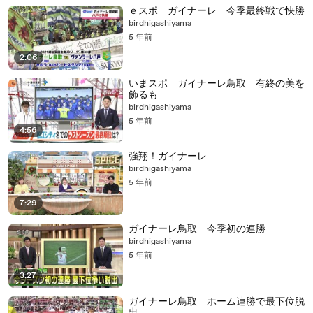
ｅスポ ガイナーレ 今季最終戦で快勝
birdhigashiyama
5 年前
2:06
いまスポ ガイナーレ鳥取 有終の美を
飾るも
birdhigashiyama
5 年前
4:56
強翔！ガイナーレ
birdhigashiyama
5 年前
7:29
ガイナーレ鳥取 今季初の連勝
birdhigashiyama
5 年前
3:27
ガイナーレ鳥取 ホーム連勝で最下位脱