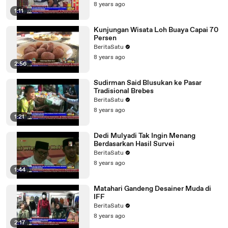
8 years ago
1:11
Kunjungan Wisata Loh Buaya Capai 70
Persen
BeritaSatu
8 years ago
2:56
Sudirman Said Blusukan ke Pasar
Tradisional Brebes
BeritaSatu
8 years ago
1:21
Dedi Mulyadi Tak Ingin Menang
Berdasarkan Hasil Survei
BeritaSatu
8 years ago
1:44
Matahari Gandeng Desainer Muda di
IFF
BeritaSatu
8 years ago
2:17