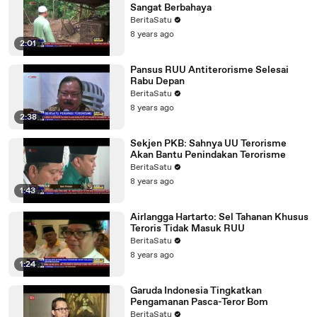
Sangat Berbahaya
BeritaSatu
8 years ago
2:01
Pansus RUU Antiterorisme Selesai
Rabu Depan
BeritaSatu
8 years ago
2:38
Sekjen PKB: Sahnya UU Terorisme
Akan Bantu Penindakan Terorisme
BeritaSatu
8 years ago
1:43
Airlangga Hartarto: Sel Tahanan Khusus
Teroris Tidak Masuk RUU
BeritaSatu
8 years ago
1:24
Garuda Indonesia Tingkatkan
Pengamanan Pasca-Teror Bom
BeritaSatu