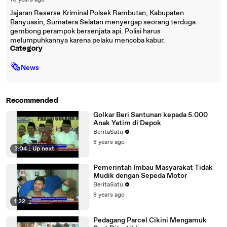
10 years ago
Jajaran Reserse Kriminal Polsek Rambutan, Kabupaten
Banyuasin, Sumatera Selatan menyergap seorang terduga
gembong perampok bersenjata api. Polisi harus
melumpuhkannya karena pelaku mencoba kabur.
Category
🗞
News
Recommended
Golkar Beri Santunan kepada 5.000
Anak Yatim di Depok
BeritaSatu
8 years ago
3:04
|
Up next
Pemerintah Imbau Masyarakat Tidak
Mudik dengan Sepeda Motor
BeritaSatu
8 years ago
1:22
Pedagang Parcel Cikini Mengamuk