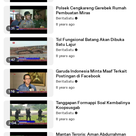
Polsek Cengkareng Gerebek Rumah
Pembuatan Miras
BeritaSatu
8 years ago
1:31
Tol Fungsional Batang Akan Dibuka
Satu Lajur
BeritaSatu
8 years ago
1:47
Garuda Indonesia Minta Maaf Terkait
Postingan di Facebook
BeritaSatu
8 years ago
1:16
Tanggapan Formappi Soal Kembalinya
Koopsusgab
BeritaSatu
8 years ago
2:04
Mantan Teroris: Aman Abdurrahman