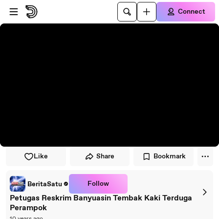
Skip to player
Skip to main content
Connect
Like
Share
Bookmark
Follow
BeritaSatu
Petugas Reskrim Banyuasin Tembak Kaki Terduga
Perampok