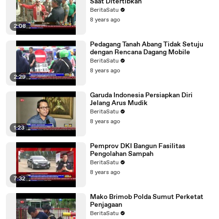
Saat Ditertibkan
BeritaSatu
8 years ago
2:08
Pedagang Tanah Abang Tidak Setuju
dengan Rencana Dagang Mobile
BeritaSatu
8 years ago
2:29
Garuda Indonesia Persiapkan Diri
Jelang Arus Mudik
BeritaSatu
8 years ago
1:23
Pemprov DKI Bangun Fasilitas
Pengolahan Sampah
BeritaSatu
8 years ago
7:32
Mako Brimob Polda Sumut Perketat
Penjagaan
BeritaSatu