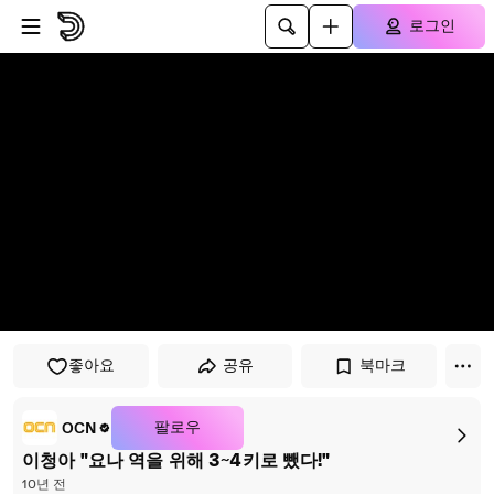
플레이어로 건너뛰기
본문으로 건너뛰기
로그인
좋아요
공유
북마크
팔로우
OCN
이청아 "요나 역을 위해 3~4키로 뺐다!"
10년 전