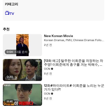
카테고리
📺
TV
추천
New Korean Movie
Korean Dramas, FMV, Chinese Dramas Follow for more
2년 전
0:54
|
다음 순서
[13화 예고] 탈주한 이희준을 걱정하는 차
주영! 이희준에게 총구를 겨눈 박해수, 그
들이 마주할 진실은?!
OCN
5년 전
0:30
12화#하이라이트# 이희준을 노리는 누군
가가 있다?!
OCN
5년 전
11:41