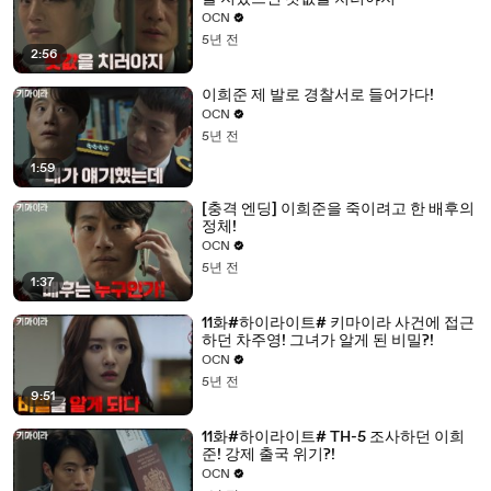
OCN
5년 전
2:56
이희준 제 발로 경찰서로 들어가다!
OCN
5년 전
1:59
[충격 엔딩] 이희준을 죽이려고 한 배후의
정체!
OCN
5년 전
1:37
11화#하이라이트# 키마이라 사건에 접근
하던 차주영! 그녀가 알게 된 비밀?!
OCN
5년 전
9:51
11화#하이라이트# TH-5 조사하던 이희
준! 강제 출국 위기?!
OCN