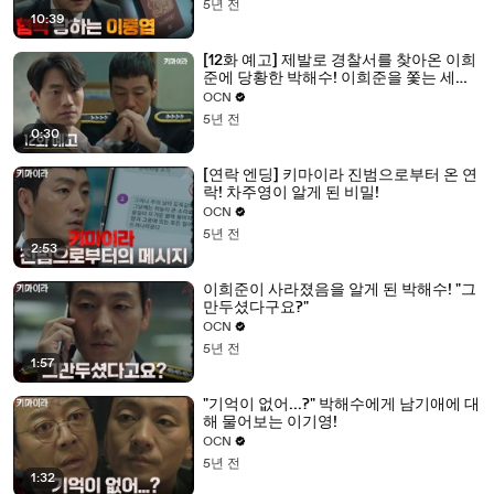
5년 전
10:39
[12화 예고] 제발로 경찰서를 찾아온 이희
준에 당황한 박해수! 이희준을 쫓는 세력
의 진짜 정체는?!
OCN
5년 전
0:30
[연락 엔딩] 키마이라 진범으로부터 온 연
락! 차주영이 알게 된 비밀!
OCN
5년 전
2:53
이희준이 사라졌음을 알게 된 박해수! "그
만두셨다구요?"
OCN
5년 전
1:57
"기억이 없어...?" 박해수에게 남기애에 대
해 물어보는 이기영!
OCN
5년 전
1:32