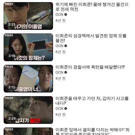
위기에 빠진 이희준! 몰래 챙겨간 물건으
로 전세 역전
OCN
5년 전
2:21
이희준의 성경책에서 발견된 정체 모를
물건!
OCN
5년 전
3:16
이희준이 경찰서에 폭탄을 배달했다!?
OCN
5년 전
2:12
이희준을 태우고 가던 차, 갑자기 사고를
내다?
OCN
5년 전
2:28
이희준 앞에서 결의를 다지는 박해수! '죄
를 지었으면 죗값을 치러야지'