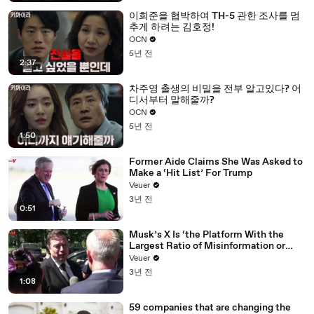
이희준을 협박하여 TH-5 관한 조사를 멈
추게 하려는 김호정!
OCN
5년 전
2:37
차주영 출생의 비밀을 전부 알고있다? 어
디서부터 말해줄까?
OCN
5년 전
1:50
Former Aide Claims She Was Asked to
Make a ‘Hit List’ For Trump
Veuer
3년 전
0:51
Musk’s X Is ‘the Platform With the
Largest Ratio of Misinformation or
Disinformation’ Amongst All Social
Veuer
Media Platforms
3년 전
1:08
59 companies that are changing the