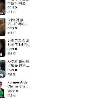
하는 이희준
"아직도 살인자
OCN
라고 생각하세
5년 전
요?"
"기억이 없
어...?" 박해수
에게 남기애에
OCN
대해 물어보는
5년 전
이기영!
이희준을 협박
하여 TH-5 관
한 조사를 멈추
OCN
게 하려는 김호
5년 전
정!
차주영 출생의
비밀을 전부 알
고있다? 어디
OCN
서부터 말해줄
5년 전
까?
Former Aide
Claims She
Was Asked to
Veuer
Make a ‘Hit
3년 전
List’ For
Trump