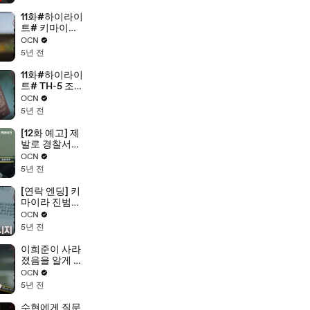
11화#하이라이
트# 키마이라
사건에 접근하
OCN
던 차주영! 그
5년 전
녀가 알게 된 비
밀?!
11화#하이라이
트# TH-5 조사
하던 이희준!
OCN
강제 출국 위
5년 전
기?!
[12화 예고] 제
발로 경찰서를
찾아온 이희준
OCN
에 당황한 박해
5년 전
수! 이희준을
쫓는 세력의 진
[연락 엔딩] 키
짜 정체는?!
마이라 진범으
로부터 온 연
OCN
락! 차주영이
5년 전
알게 된 비밀!
이희준이 사라
졌음을 알게 된
박해수! "그만
OCN
두셨다구요?"
5년 전
수현에게 질문