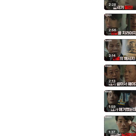
2:28
2:56
2:14
2:13
1:59
1:37