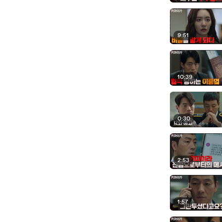
9:51
10:39
0:30
2:53
1:57