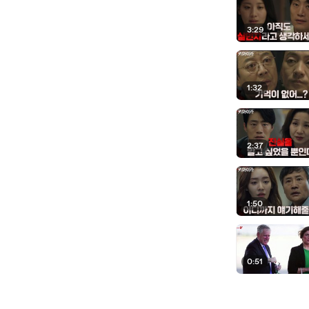
3:29
1:32
2:37
1:50
0:51