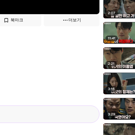
2:07
북마크
더보기
11:41
2:21
3:16
3:29