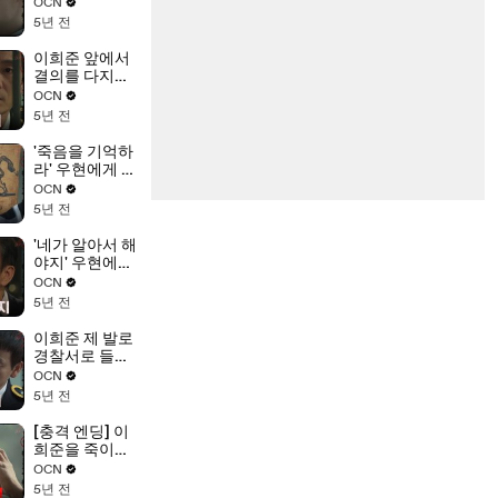
자기 사고를 내
OCN
다?
5년 전
이희준 앞에서
결의를 다지는
박해수! '죄를
OCN
지었으면 죗값
5년 전
을 치러야지'
'죽음을 기억하
라' 우현에게 진
범이 보내는 경
OCN
고!
5년 전
'네가 알아서 해
야지' 우현에게
가차 없는 이기
OCN
영
5년 전
이희준 제 발로
경찰서로 들어
가다!
OCN
5년 전
[충격 엔딩] 이
희준을 죽이려
고 한 배후의 정
OCN
체!
5년 전