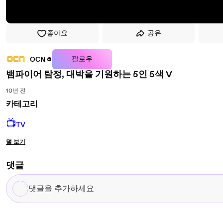
좋아요
공유
팔로우
OCN
뱀파이어 탐정, 대박을 기원하는 5인 5색 V
10년 전
카테고리
📺
TV
덜 보기
댓글
댓
글
을
추