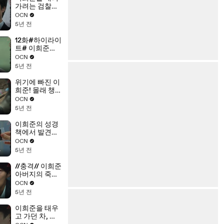
마주할 진실
가려는 검찰청
은?!
사람들에게 일
OCN
침하는 허준석!
5년 전
12화#하이라이
트# 이희준을
노리는 누군가
OCN
가 있다?!
5년 전
위기에 빠진 이
희준! 몰래 챙
겨간 물건으로
OCN
전세 역전
5년 전
이희준의 성경
책에서 발견된
정체 모를 물
OCN
건!
5년 전
//충격// 이희준
아버지의 죽음
에 우현이 관련
OCN
되어있다?
5년 전
이희준을 태우
고 가던 차, 갑