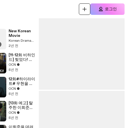
로그인
New Korean
Movie
Korean Dramas, FMV, Chinese Dramas Follow for more
2년 전
[11-12화 비하인
드] 찢었다! 액
션으로 꽉꽉 채
OCN
운 이희준! 눈
5년 전
물 폭발 차주영
까지!
12화#하이라이
트# 우현을 노
리는 키마이라
OCN
진범? 충격적
5년 전
인 그의 과거
[13화 예고] 탈
주한 이희준을
걱정하는 차주
OCN
영! 이희준에게
5년 전
총구를 겨눈 박
해수, 그들이
이희준을 데려