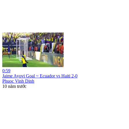
0:59
Jaime Ayovi Goal ~ Ecuador vs Haiti 2-0
Phuoc Vinh Dinh
10 năm trước