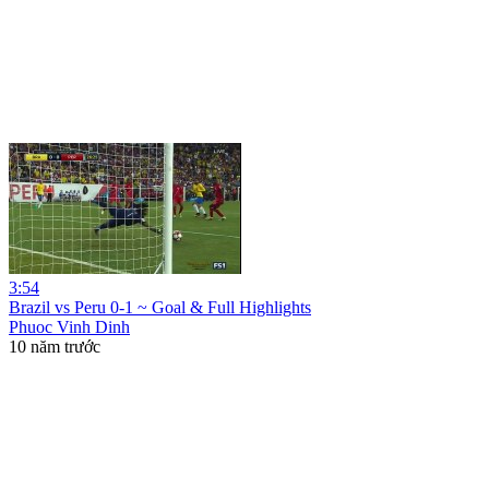
3:54
Brazil vs Peru 0-1 ~ Goal & Full Highlights
Phuoc Vinh Dinh
10 năm trước