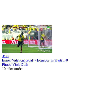
0:58
Enner Valencia Goal ~ Ecuador vs Haiti 1-0
Phuoc Vinh Dinh
10 năm trước