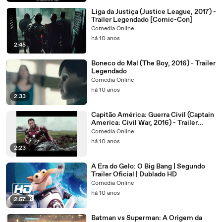
Liga da Justiça (Justice League, 2017) -
Trailer Legendado [Comic-Con]
Comedia Online
há 10 anos
2:45
Boneco do Mal (The Boy, 2016) - Trailer
Legendado
Comedia Online
há 10 anos
2:33
Capitão América: Guerra Civil (Captain
America: Civil War, 2016) - Trailer
Legendado
Comedia Online
há 10 anos
2:23
A Era do Gelo: O Big Bang | Segundo
Trailer Oficial | Dublado HD
Comedia Online
há 10 anos
2:57
Batman vs Superman: A Origem da