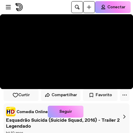
Pular para o player
Ir para o conteúdo principal
Conectar
Curtir
Compartilhar
Favorito
Seguir
Comedia Online
Esquadrão Suicida (Suicide Squad, 2016) - Trailer 2
Legendado