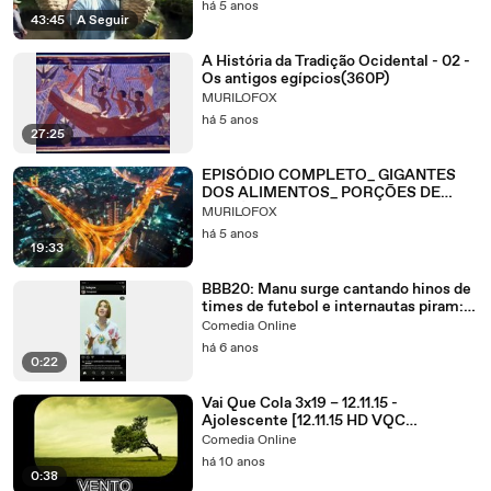
há 5 anos
43:45
|
A Seguir
A História da Tradição Ocidental - 02 -
Os antigos egípcios(360P)
MURILOFOX
há 5 anos
27:25
EPISÓDIO COMPLETO_ GIGANTES
DOS ALIMENTOS_ PORÇÕES DE
HISTÓRIA - A Fábrica de Chocolates _
MURILOFOX
HISTORY(1080P_HD)
há 5 anos
19:33
BBB20: Manu surge cantando hinos de
times de futebol e internautas piram:
“Vidente”
Comedia Online
há 6 anos
0:22
Vai Que Cola 3x19 – 12.11.15 -
Ajolescente [12.11.15 HD VQC
TERCEIRA TEMPORADA 3]
Comedia Online
há 10 anos
0:38