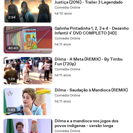
Justiça (2016) - Trailer 3 Legendado
Comedia Online
há 10 anos
2:54
Galinha Pintadinha 1, 2, 3 e 4 - Desenho
Infantil √ DVD COMPLETO [HD]
Comedia Online
há 11 anos
40:43
Dilma - A Meta (REMIX) - By Timbu
Fun (720p)
Comedia Online
há 11 anos
1:29
Dilma - Saudação à Mandioca (REMIX)
Comedia Online
há 11 anos
1:43
Dilma e a mandioca nos jogos dos
povos indígenas - versão longa
Comedia Online