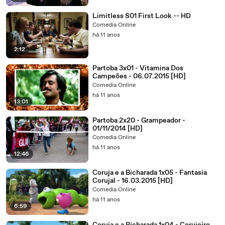
Limitless S01 First Look -- HD
Comedia Online
há 11 anos
2:12
Partoba 3x01 - Vitamina Dos
Campeões - 06.07.2015 [HD]
Comedia Online
há 11 anos
13:01
Partoba 2x20 - Grampeador -
01/11/2014 [HD]
Comedia Online
há 11 anos
12:46
Coruja e a Bicharada 1x05 - Fantasia
Corujal - 16.03.2015 [HD]
Comedia Online
há 11 anos
6:59