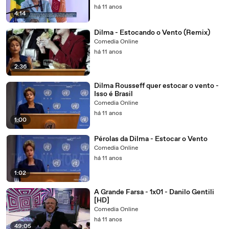
há 11 anos
4:14
Dilma - Estocando o Vento (Remix)
Comedia Online
há 11 anos
2:36
Dilma Rousseff quer estocar o vento -
Isso é Brasil
Comedia Online
há 11 anos
1:00
Pérolas da Dilma - Estocar o Vento
Comedia Online
há 11 anos
1:02
A Grande Farsa - 1x01 - Danilo Gentili
[HD]
Comedia Online
há 11 anos
49:05