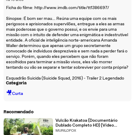
há 10 anos
Ficha do filme: http://www.imdb.com/title/tt1386697/
Sinopse: É bom ser mau… Reúna uma equipe com os mais
perigosos e aprisionados supervilões, entregue a eles as armas
mais poderosas que o governo possui, e os envie para uma
missão com o intuito de defender uma enigmática e indestrutível
entidade. A oficial de inteligência norte-americana Amanda
Waller determinou que apenas um grupo secretamente
convocado de indivíduos desprezíveis e sem nada a perder fará o
serviço. Porém, quando eles percebem que não foram
escolhidos para terminar a missão vivos, eles vão morrer
tentando ou vão se separar e tentar sobreviver por conta própria?
Esquadrão Suicida (Suicide Squad, 2016) - Trailer 2 Legendado
Categoria
🎥
Curta
Recomendado
Vulcão Krakatoa (Documentário
Dublado Completo HD) [Vídeo
Reupado](720P_HD)
MURILOFOX