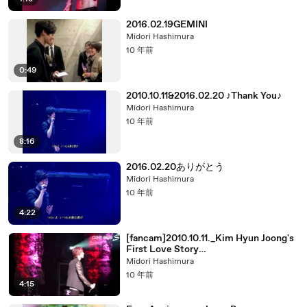
2016.02.19GEMINI
Midori Hashimura
10 年前
0:49
2010.10.11&2016.02.20 ♪Thank You♪
Midori Hashimura
10 年前
8:16
2016.02.20ありがとう
Midori Hashimura
10 年前
4:22
[fancam]2010.10.11._Kim Hyun Joong's
First Love Story
Fanmeet_Evening_Thank You
Midori Hashimura
10 年前
4:15