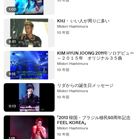
10 年前
1:00
KHJ・ いい人が周りに多い
Midori Hashimura
10 年前
6:51
KIM HYUN JOONG 2011年ソロデビュー
～２０１５年 オリジナル３５曲
Midori Hashimura
10 年前
8:15
リダからの誕生日メッセージ
Midori Hashimura
10 年前
0:13
「2013 韓国・ブラジル移民50周年記念
FEEL KOREA」
Midori Hashimura
10 年前
1:18