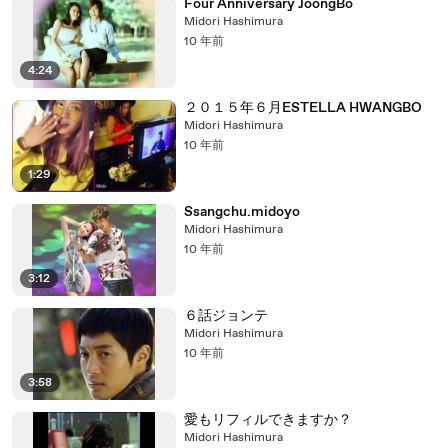
Four Anniversary JoongBo
Midori Hashimura
10 年前
4:24
２０１５年６月ESTELLA HWANGBO
Midori Hashimura
10 年前
1:29
Ssangchu.midoyo
Midori Hashimura
10 年前
3:12
６話ジョンテ
Midori Hashimura
10 年前
3:58
愛もリフィルできますか？
Midori Hashimura