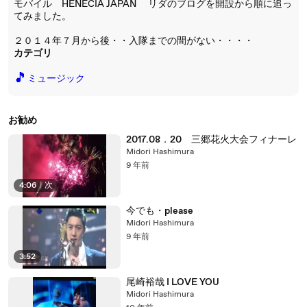
モバイル HENECIA JAPAN リダのブログを開設から順に追っ
てみました。
２０１４年７月から後・・入隊までの間がない・・・・
カテゴリ
🎵
ミュージック
お勧め
2017.08．20 三郷花火大会フィナーレ
Midori Hashimura
9 年前
4:06
|
次
今でも・please
Midori Hashimura
9 年前
3:52
尾崎裕哉 I LOVE YOU
Midori Hashimura