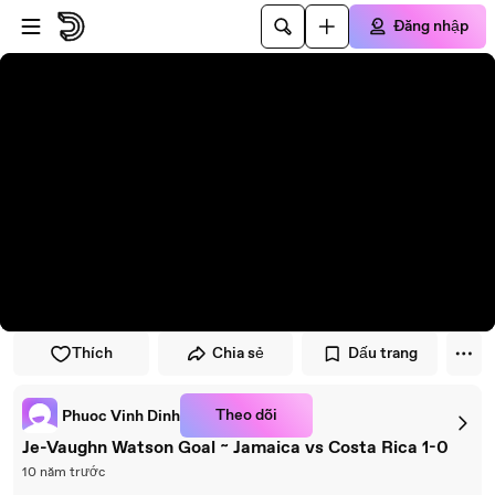
Đi đến trình phát
Đi đến nội dung chính
Đăng nhập
Thích
Chia sẻ
Dấu trang
Theo dõi
Phuoc Vinh Dinh
Je-Vaughn Watson Goal ~ Jamaica vs Costa Rica 1-0
10 năm trước