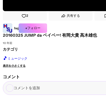
2
共有する
+フォロー
hsj
20160325 JUMP da ベイベー! 有岡大貴 髙木雄也
10 年前
カテゴリ
🎵
ミュージック
表示を小さくする
コメント
コ
メ
ン
ト