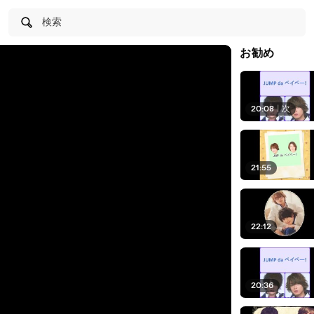
検索
お勧め
20:08
|
次
21:55
22:12
20:36