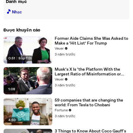
Danh mục
🎵
Nhạc
Được khuyến cáo
Former Aide Claims She Was Asked to
Make a ‘Hit List’ For Trump
Veuer
3 năm trước
0:51
|
Sắp Tới
Musk’s X Is ‘the Platform With the
Largest Ratio of Misinformation or
Disinformation’ Amongst All Social
Veuer
Media Platforms
3 năm trước
1:08
59 companies that are changing the
world: From Tesla to Chobani
Fortune
3 năm trước
4:50
3 Things to Know About Coco Gauff's