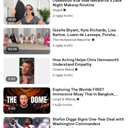
Obsession Star Inde Navarette’s Date
Night Makeup Routine
Vogue
2 ngày trước
14:25
Gizelle Bryant, Kyle Richards, Lisa
Barlow, Luann de Lesseps, Porsha
Williams, Teresa Giudice and Vicki
The Hollywood Reporter
Gunvalson on 20 Years of 'Real
2 ngày trước
Housewives' | THR Video
52:25
How Acting Helps Chris Hemsworth
Understand Empathy
Cinema Blend
2 ngày trước
0:55
Exploring The Worlds FIRST
Immersive Muay Thai In Bangkok,
Thailand (Rajadamnern Stadium)
Lloyd & Mandy
1 tuần trước
9:05
Stefon Diggs Signs One-Year Deal with
Washington Commanders