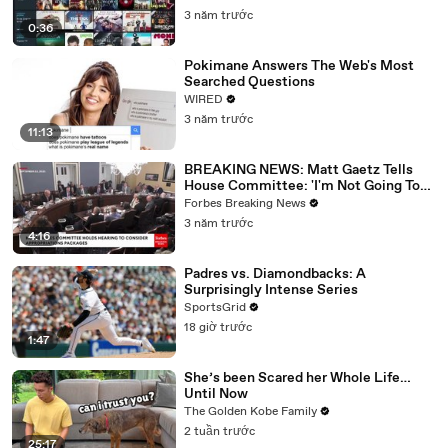
3 năm trước
0:36
Pokimane Answers The Web's Most
Searched Questions
WIRED
3 năm trước
11:13
BREAKING NEWS: Matt Gaetz Tells
House Committee: 'I'm Not Going To
Vote For A Continuing Resolution'
Forbes Breaking News
3 năm trước
4:16
Padres vs. Diamondbacks: A
Surprisingly Intense Series
SportsGrid
18 giờ trước
1:47
She’s been Scared her Whole Life…
Until Now
The Golden Kobe Family
2 tuần trước
25:17