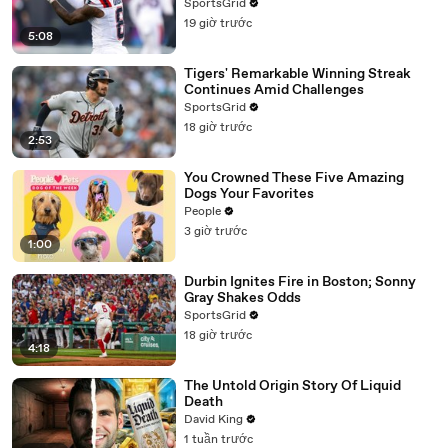
SportsGrid
19 giờ trước
5:08
Tigers' Remarkable Winning Streak
Continues Amid Challenges
SportsGrid
18 giờ trước
2:53
You Crowned These Five Amazing
Dogs Your Favorites
People
3 giờ trước
1:00
Durbin Ignites Fire in Boston; Sonny
Gray Shakes Odds
SportsGrid
18 giờ trước
4:18
The Untold Origin Story Of Liquid
Death
David King
1 tuần trước