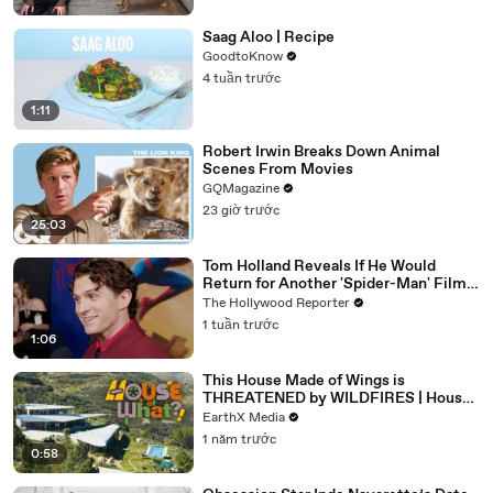
Saag Aloo | Recipe
GoodtoKnow
4 tuần trước
1:11
Robert Irwin Breaks Down Animal
Scenes From Movies
GQMagazine
23 giờ trước
25:03
Tom Holland Reveals If He Would
Return for Another 'Spider-Man' Film |
THR Video
The Hollywood Reporter
1 tuần trước
1:06
This House Made of Wings is
THREATENED by WILDFIRES | House
of What?! Clip | EarthX
EarthX Media
1 năm trước
0:58