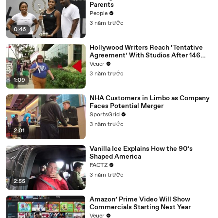
Parents
People
3 năm trước
0:46
Hollywood Writers Reach ‘Tentative
Agreement’ With Studios After 146
Day Strike
Veuer
3 năm trước
1:09
NHA Customers in Limbo as Company
Faces Potential Merger
SportsGrid
3 năm trước
2:01
Vanilla Ice Explains How the 90’s
Shaped America
FACTZ
3 năm trước
2:55
Amazon’ Prime Video Will Show
Commercials Starting Next Year
Veuer