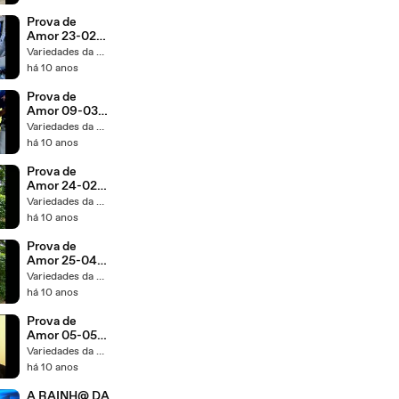
Prova de
Amor 23-02-
2016 Capítulo
Variedades da TV 1
148
há 10 anos
Prova de
Amor 09-03-
2016 Capítulo
Variedades da TV 1
159
há 10 anos
Prova de
Amor 24-02-
2016 Capítulo
Variedades da TV 1
149
há 10 anos
Prova de
Amor 25-04-
2016 Capítulo
Variedades da TV 1
192 Parte
há 10 anos
Única
Prova de
Amor 05-05-
2016 Capítulo
Variedades da TV 1
200 Parte
há 10 anos
Única
A RAINH@ DA