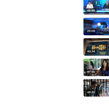
46:48
28:09
40:34
47:44
49:28