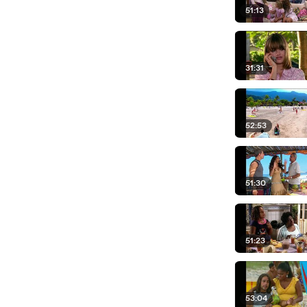
51:13
31:31
52:53
51:30
51:23
53:04