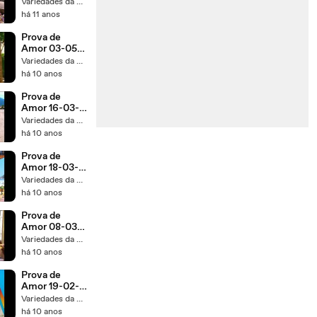
2016 Capítulo
Variedades da TV 1
136
há 11 anos
Prova de
Amor 03-05-
2016 Capítulo
Variedades da TV 1
198 Parte
há 10 anos
Única
Prova de
Amor 16-03-
2016 Capítulo
Variedades da TV 1
164
há 10 anos
Prova de
Amor 18-03-
2016 Capítulo
Variedades da TV 1
166
há 10 anos
Prova de
Amor 08-03-
2016 Capítulo
Variedades da TV 1
158
há 10 anos
Prova de
Amor 19-02-
2016 Capítulo
Variedades da TV 1
146
há 10 anos