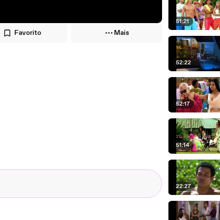
51:21
Favorito
Mais
52:22
52:17
51:14
22:27