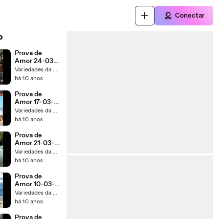
Conectar
o
Prova de
Amor 24-03-
2016 Capítulo
Variedades da TV 1
r
170
há 10 anos
Prova de
Amor 17-03-
2016 Capítulo
Variedades da TV 1
165
há 10 anos
Prova de
Amor 21-03-
2016 Capítulo
Variedades da TV 1
167
há 10 anos
Prova de
Amor 10-03-
2016 Capítulo
Variedades da TV 1
160
há 10 anos
Prova de