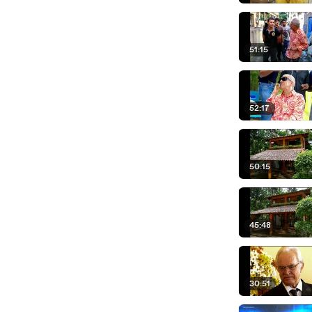
51:15
52:17
50:15
45:48
30:51