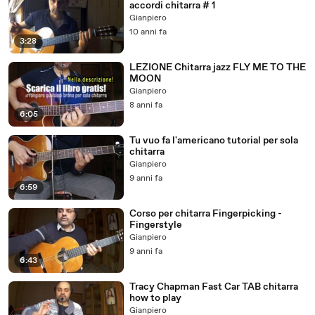
accordi chitarra # 1
Gianpiero
10 anni fa
3:28
LEZIONE Chitarra jazz FLY ME TO THE
MOON
Gianpiero
8 anni fa
6:05
Tu vuo fa l'americano tutorial per sola
chitarra
Gianpiero
9 anni fa
6:59
Corso per chitarra Fingerpicking -
Fingerstyle
Gianpiero
9 anni fa
6:43
Tracy Chapman Fast Car TAB chitarra
how to play
Gianpiero