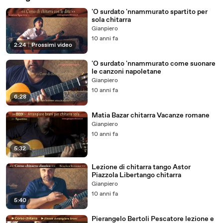
'O surdato 'nnammurato spartito per
sola chitarra
Gianpiero
10 anni fa
2:24
|
Prossimi video
'O surdato 'nnammurato come suonare
le canzoni napoletane
Gianpiero
10 anni fa
6:28
Matia Bazar chitarra Vacanze romane
Gianpiero
10 anni fa
5:32
Lezione di chitarra tango Astor
Piazzola Libertango chitarra
Gianpiero
10 anni fa
5:40
Pierangelo Bertoli Pescatore lezione e