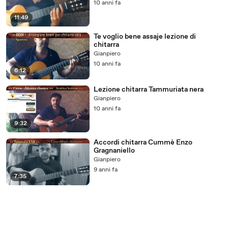
10 anni fa
11:49
Te voglio bene assaje lezione di
chitarra
Gianpiero
10 anni fa
6:12
Lezione chitarra Tammuriata nera
Gianpiero
10 anni fa
9:32
Accordi chitarra Cummè Enzo
Gragnaniello
Gianpiero
9 anni fa
7:35