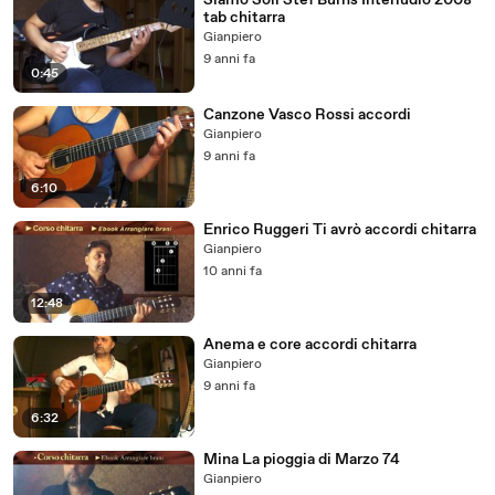
Siamo Soli Stef Burns Interludio 2008
tab chitarra
Gianpiero
9 anni fa
0:45
Canzone Vasco Rossi accordi
Gianpiero
9 anni fa
6:10
Enrico Ruggeri Ti avrò accordi chitarra
Gianpiero
10 anni fa
12:48
Anema e core accordi chitarra
Gianpiero
9 anni fa
6:32
Mina La pioggia di Marzo 74
Gianpiero