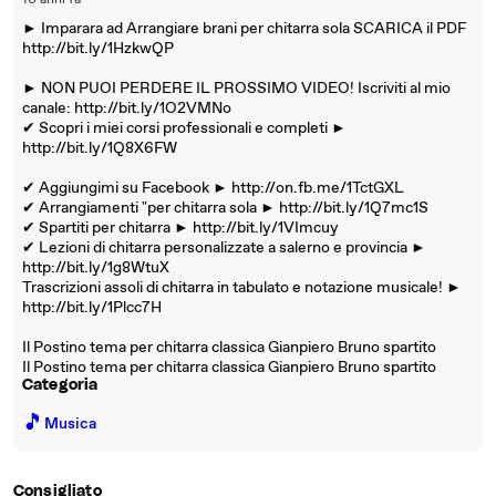
10 anni fa
► Imparara ad Arrangiare brani per chitarra sola SCARICA il PDF
http://bit.ly/1HzkwQP
► NON PUOI PERDERE IL PROSSIMO VIDEO! Iscriviti al mio
canale: http://bit.ly/1O2VMNo
✔ Scopri i miei corsi professionali e completi ►
http://bit.ly/1Q8X6FW
✔ Aggiungimi su Facebook ► http://on.fb.me/1TctGXL
✔ Arrangiamenti "per chitarra sola ► http://bit.ly/1Q7mc1S
✔ Spartiti per chitarra ► http://bit.ly/1VImcuy
✔ Lezioni di chitarra personalizzate a salerno e provincia ►
http://bit.ly/1g8WtuX
Trascrizioni assoli di chitarra in tabulato e notazione musicale! ►
http://bit.ly/1Plcc7H
Il Postino tema per chitarra classica Gianpiero Bruno spartito
Il Postino tema per chitarra classica Gianpiero Bruno spartito
Categoria
🎵
Musica
Consigliato