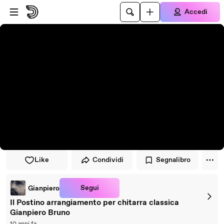
Vai al lettore
Passa al contenuto principale
Accedi
Like
Condividi
Segnalibro
Segui
Gianpiero
Il Postino arrangiamento per chitarra classica
Gianpiero Bruno