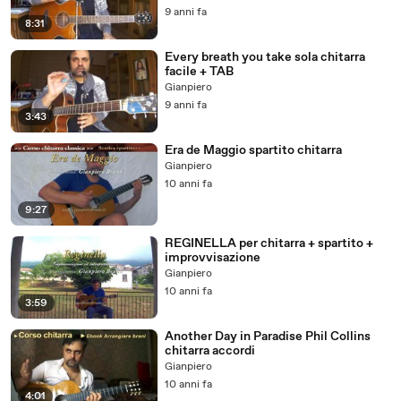
9 anni fa
8:31
Every breath you take sola chitarra
facile + TAB
Gianpiero
9 anni fa
3:43
Era de Maggio spartito chitarra
Gianpiero
10 anni fa
9:27
REGINELLA per chitarra + spartito +
improvvisazione
Gianpiero
10 anni fa
3:59
Another Day in Paradise Phil Collins
chitarra accordi
Gianpiero
10 anni fa
4:01