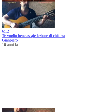
6:12
Te voglio bene assaje lezione di chitarra
Gianpiero
10 anni fa