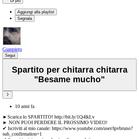
Di più
Aggiungi alla playlist
Segnala
Gianpiero
Segui
Spartito per chitarra chitarra
"Besame mucho"
10 anni fa
►Scarica lo SPARTITO! http://bit.ly/1Q4lkLv
► NON PUOI PERDERE IL PROSSIMO VIDEO!
✔ Iscriviti al mio canale: https://www.youtube.com/user/lpvbruno?
sub_confirmation=1