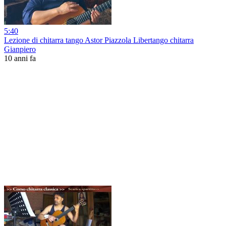
5:40
Lezione di chitarra tango Astor Piazzola Libertango chitarra
Gianpiero
10 anni fa