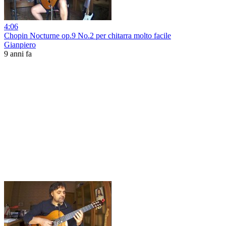
4:06
Chopin Nocturne op.9 No.2 per chitarra molto facile
Gianpiero
9 anni fa