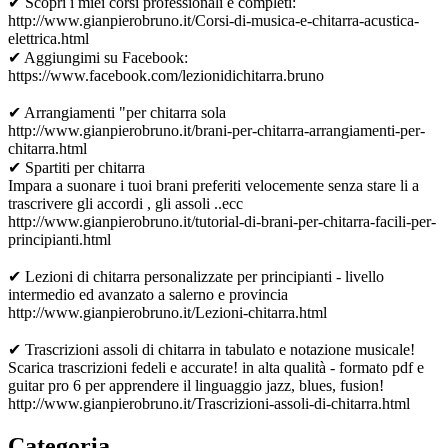
✔ Scopri i miei corsi professionali e completi:
http://www.gianpierobruno.it/Corsi-di-musica-e-chitarra-acustica-
elettrica.html
✔ Aggiungimi su Facebook:
https://www.facebook.com/lezionidichitarra.bruno
✔ Arrangiamenti "per chitarra sola
http://www.gianpierobruno.it/brani-per-chitarra-arrangiamenti-per-
chitarra.html
✔ Spartiti per chitarra
Impara a suonare i tuoi brani preferiti velocemente senza stare li a
trascrivere gli accordi , gli assoli ..ecc
http://www.gianpierobruno.it/tutorial-di-brani-per-chitarra-facili-per-
principianti.html
✔ Lezioni di chitarra personalizzate per principianti - livello
intermedio ed avanzato a salerno e provincia
http://www.gianpierobruno.it/Lezioni-chitarra.html
✔ Trascrizioni assoli di chitarra in tabulato e notazione musicale!
Scarica trascrizioni fedeli e accurate! in alta qualità - formato pdf e
guitar pro 6 per apprendere il linguaggio jazz, blues, fusion!
http://www.gianpierobruno.it/Trascrizioni-assoli-di-chitarra.html
Categoria