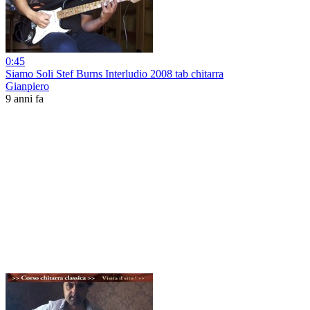
0:45
Siamo Soli Stef Burns Interludio 2008 tab chitarra
Gianpiero
9 anni fa