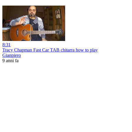
8:31
Tracy Chapman Fast Car TAB chitarra how to play
Gianpiero
9 anni fa