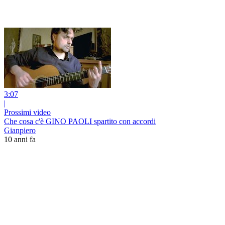
3:07
|
Prossimi video
Che cosa c'è GINO PAOLI spartito con accordi
Gianpiero
10 anni fa