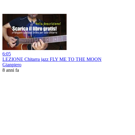
6:05
LEZIONE Chitarra jazz FLY ME TO THE MOON
Gianpiero
8 anni fa