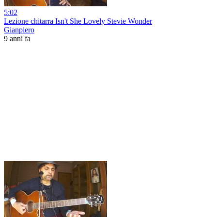
5:02
Lezione chitarra Isn't She Lovely Stevie Wonder
Gianpiero
9 anni fa