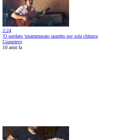
2:24
'O surdato 'nnammurato spartito per sola chitarra
Gianpiero
10 anni fa