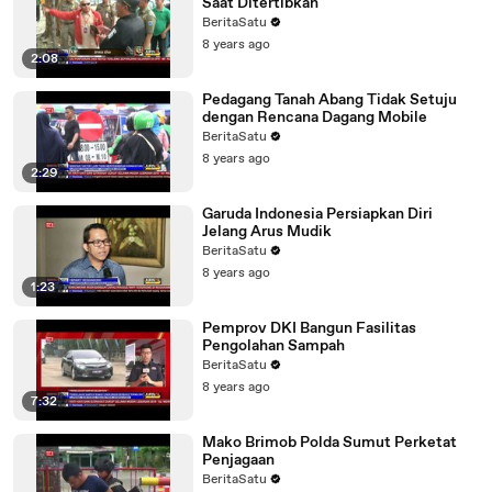
Saat Ditertibkan
BeritaSatu
8 years ago
2:08
Pedagang Tanah Abang Tidak Setuju
dengan Rencana Dagang Mobile
BeritaSatu
8 years ago
2:29
Garuda Indonesia Persiapkan Diri
Jelang Arus Mudik
BeritaSatu
8 years ago
1:23
Pemprov DKI Bangun Fasilitas
Pengolahan Sampah
BeritaSatu
8 years ago
7:32
Mako Brimob Polda Sumut Perketat
Penjagaan
BeritaSatu