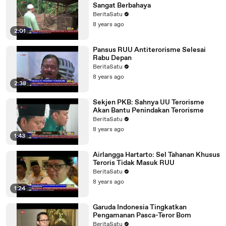
Sangat Berbahaya
BeritaSatu
8 years ago
2:01
Pansus RUU Antiterorisme Selesai
Rabu Depan
BeritaSatu
8 years ago
2:38
Sekjen PKB: Sahnya UU Terorisme
Akan Bantu Penindakan Terorisme
BeritaSatu
8 years ago
1:43
Airlangga Hartarto: Sel Tahanan Khusus
Teroris Tidak Masuk RUU
BeritaSatu
8 years ago
1:24
Garuda Indonesia Tingkatkan
Pengamanan Pasca-Teror Bom
BeritaSatu