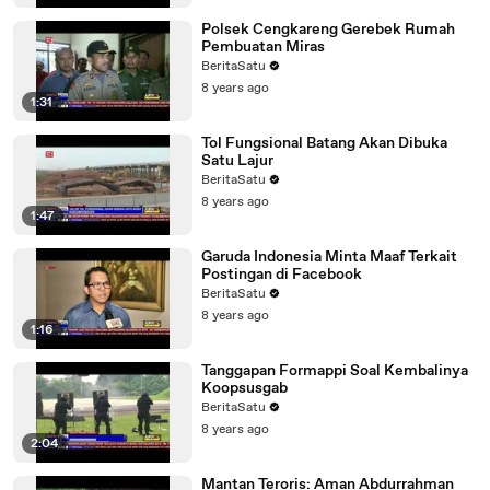
Polsek Cengkareng Gerebek Rumah
Pembuatan Miras
BeritaSatu
8 years ago
1:31
Tol Fungsional Batang Akan Dibuka
Satu Lajur
BeritaSatu
8 years ago
1:47
Garuda Indonesia Minta Maaf Terkait
Postingan di Facebook
BeritaSatu
8 years ago
1:16
Tanggapan Formappi Soal Kembalinya
Koopsusgab
BeritaSatu
8 years ago
2:04
Mantan Teroris: Aman Abdurrahman