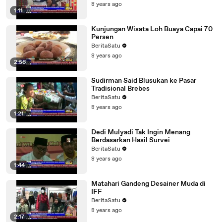
8 years ago
1:11
Kunjungan Wisata Loh Buaya Capai 70
Persen
BeritaSatu
8 years ago
2:56
Sudirman Said Blusukan ke Pasar
Tradisional Brebes
BeritaSatu
8 years ago
1:21
Dedi Mulyadi Tak Ingin Menang
Berdasarkan Hasil Survei
BeritaSatu
8 years ago
1:44
Matahari Gandeng Desainer Muda di
IFF
BeritaSatu
8 years ago
2:17