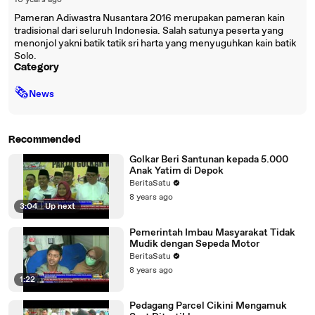
10 years ago
Pameran Adiwastra Nusantara 2016 merupakan pameran kain
tradisional dari seluruh Indonesia. Salah satunya peserta yang
menonjol yakni batik tatik sri harta yang menyuguhkan kain batik
Solo.
Category
🗞
News
Recommended
Golkar Beri Santunan kepada 5.000
Anak Yatim di Depok
BeritaSatu
8 years ago
3:04
|
Up next
Pemerintah Imbau Masyarakat Tidak
Mudik dengan Sepeda Motor
BeritaSatu
8 years ago
1:22
Pedagang Parcel Cikini Mengamuk