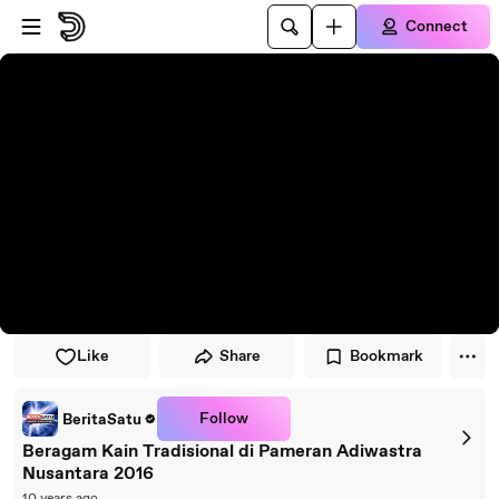
Skip to player
Skip to main content
Connect
Like
Share
Bookmark
Follow
BeritaSatu
Beragam Kain Tradisional di Pameran Adiwastra
Nusantara 2016