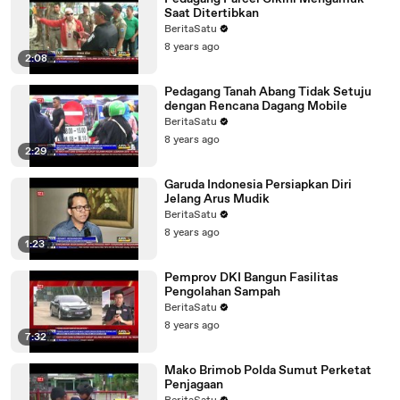
Saat Ditertibkan
BeritaSatu
8 years ago
2:08
Pedagang Tanah Abang Tidak Setuju
dengan Rencana Dagang Mobile
BeritaSatu
8 years ago
2:29
Garuda Indonesia Persiapkan Diri
Jelang Arus Mudik
BeritaSatu
8 years ago
1:23
Pemprov DKI Bangun Fasilitas
Pengolahan Sampah
BeritaSatu
8 years ago
7:32
Mako Brimob Polda Sumut Perketat
Penjagaan