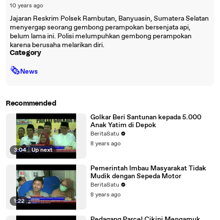
10 years ago
Jajaran Reskrim Polsek Rambutan, Banyuasin, Sumatera Selatan
menyergap seorang gembong perampokan bersenjata api,
belum lama ini. Polisi melumpuhkan gembong perampokan
karena berusaha melarikan diri.
Category
🗞
News
Recommended
Golkar Beri Santunan kepada 5.000
Anak Yatim di Depok
BeritaSatu
8 years ago
3:04
|
Up next
Pemerintah Imbau Masyarakat Tidak
Mudik dengan Sepeda Motor
BeritaSatu
8 years ago
1:22
Pedagang Parcel Cikini Mengamuk