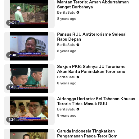
Mantan Teroris: Aman Abdurrahman
Sangat Berbahaya
BeritaSatu
8 years ago
2:01
Pansus RUU Antiterorisme Selesai
Rabu Depan
BeritaSatu
8 years ago
2:38
Sekjen PKB: Sahnya UU Terorisme
Akan Bantu Penindakan Terorisme
BeritaSatu
8 years ago
1:43
Airlangga Hartarto: Sel Tahanan Khusus
Teroris Tidak Masuk RUU
BeritaSatu
8 years ago
1:24
Garuda Indonesia Tingkatkan
Pengamanan Pasca-Teror Bom