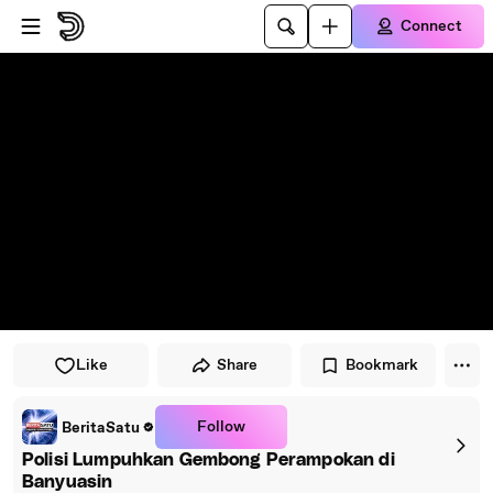
Skip to player
Skip to main content
Connect
Like
Share
Bookmark
Follow
BeritaSatu
Polisi Lumpuhkan Gembong Perampokan di
Banyuasin