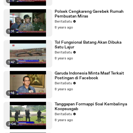
2:17
Polsek Cengkareng Gerebek Rumah
Pembuatan Miras
BeritaSatu
8 years ago
1:31
Tol Fungsional Batang Akan Dibuka
Satu Lajur
BeritaSatu
8 years ago
1:47
Garuda Indonesia Minta Maaf Terkait
Postingan di Facebook
BeritaSatu
8 years ago
1:16
Tanggapan Formappi Soal Kembalinya
Koopsusgab
BeritaSatu
8 years ago
2:04