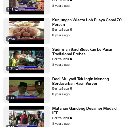
BeritaSatu
8 years ago
1:11
Kunjungan Wisata Loh Buaya Capai 70
Persen
BeritaSatu
8 years ago
2:56
Sudirman Said Blusukan ke Pasar
Tradisional Brebes
BeritaSatu
8 years ago
1:21
Dedi Mulyadi Tak Ingin Menang
Berdasarkan Hasil Survei
BeritaSatu
8 years ago
1:44
Matahari Gandeng Desainer Muda di
IFF
BeritaSatu
8 years ago