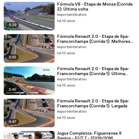
Fórmula V8 - Etapa de Monza (Corrida
2): Última volta
esporteinterativo
há 10 anos
0:32
Fórmula Renault 2.0 - Etapa de Spa-
Francorchamps (Corrida 1): Melhores
momentos
esporteinterativo
há 10 anos
3:32
Fórmula Renault 2.0 - Etapa de Spa-
Francorchamps (Corrida 1): Última
volta
esporteinterativo
há 10 anos
2:45
Fórmula Renault 2.0 - Etapa de Spa-
Francorchamps (Corrida 1): Largada
esporteinterativo
há 10 anos
0:47
Jogos Completos: Figueirense X
Santos - FUT 7 - 17/09/2016