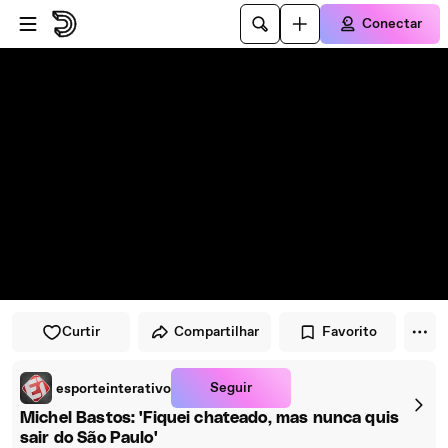
Pular para o player
Ir para o conteúdo principal
Conectar
Curtir
Compartilhar
Favorito
Seguir
esporteinterativo
Michel Bastos: 'Fiquei chateado, mas nunca quis
sair do São Paulo'