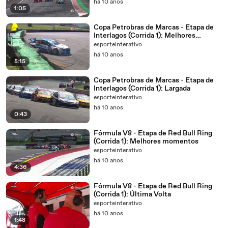
há 10 anos
1:05
Copa Petrobras de Marcas - Etapa de
Interlagos (Corrida 1): Melhores
momentos
esporteinterativo
há 10 anos
5:15
Copa Petrobras de Marcas - Etapa de
Interlagos (Corrida 1): Largada
esporteinterativo
há 10 anos
0:43
Fórmula V8 - Etapa de Red Bull Ring
(Corrida 1): Melhores momentos
esporteinterativo
há 10 anos
4:36
Fórmula V8 - Etapa de Red Bull Ring
(Corrida 1): Última Volta
esporteinterativo
há 10 anos
1:48