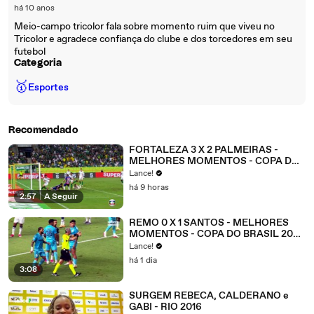
há 10 anos
Meio-campo tricolor fala sobre momento ruim que viveu no
Tricolor e agradece confiança do clube e dos torcedores em seu
futebol
Categoria
🥇
Esportes
Recomendado
FORTALEZA 3 X 2 PALMEIRAS -
MELHORES MOMENTOS - COPA DO
BRASIL 2026 - OITAVAS DE FINAL -
Lance!
JOGO 2
há 9 horas
2:57
|
A Seguir
REMO 0 X 1 SANTOS - MELHORES
MOMENTOS - COPA DO BRASIL 2026
- OITAVAS DE FINAL - JOGO 2
Lance!
há 1 dia
3:08
SURGEM REBECA, CALDERANO e
GABI - RIO 2016