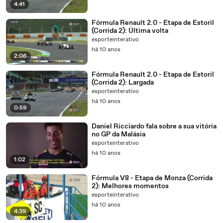
4:41
Fórmula Renault 2.0 - Etapa de Estoril
(Corrida 2): Última volta
esporteinterativo
há 10 anos
2:06
Fórmula Renault 2.0 - Etapa de Estoril
(Corrida 2): Largada
esporteinterativo
há 10 anos
0:59
Daniel Ricciardo fala sobre a sua vitória
no GP da Malásia
esporteinterativo
há 10 anos
1:02
Fórmula V8 - Etapa de Monza (Corrida
2): Melhores momentos
esporteinterativo
há 10 anos
4:39