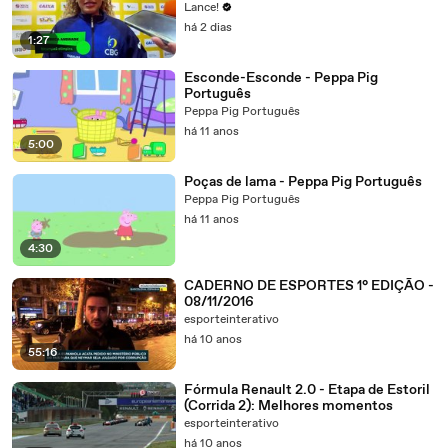
Lance!
há 2 dias
1:27
Esconde-Esconde - Peppa Pig
Português
Peppa Pig Português
há 11 anos
5:00
Poças de lama - Peppa Pig Português
Peppa Pig Português
há 11 anos
4:30
CADERNO DE ESPORTES 1° EDIÇÃO -
08/11/2016
esporteinterativo
há 10 anos
55:16
Fórmula Renault 2.0 - Etapa de Estoril
(Corrida 2): Melhores momentos
esporteinterativo
há 10 anos