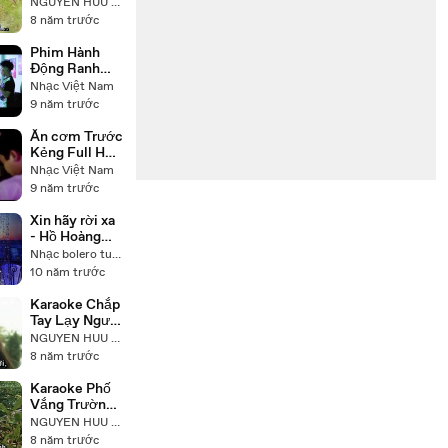
Tâm Sự
NGUYEN HUU NHAT
Trường Vũ
8 năm trước
Phim Hành
Động Ranh
Giới
Nhạc Việt Nam
9 năm trước
Ăn cơm Trước
Kẻng Full HD
_ Phim Tình
Nhạc Việt Nam
Cảm Việt
9 năm trước
Nam Hay Mới
C2
Xin hãy rời xa
- Hồ Hoàng
Yến
Nhạc bolero tuyển trọn
10 năm trước
Karaoke Chắp
Tay Lạy Người
Trường Vũ
NGUYEN HUU NHAT
8 năm trước
Karaoke Phố
Vắng Trường
Vũ Beat
NGUYEN HUU NHAT
Chuẩn
8 năm trước