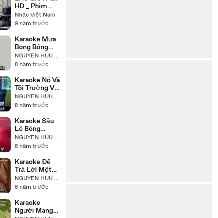
HD _ Phim
Chiếu Rạp
Nhạc Việt Nam
Việt Nam Mới
9 năm trước
Hay Nhất
Karaoke Mưa
Bong Bóng
Trường Vũ
NGUYEN HUU NHAT
Beat Chuẩn
8 năm trước
Karaoke Nó Và
Tôi Trường Vũ
Beat Chuẩn
NGUYEN HUU NHAT
8 năm trước
Karaoke Sầu
Lẻ Bóng
Trường Vũ
NGUYEN HUU NHAT
Beat Chuẩn
8 năm trước
Karaoke Để
Trả Lời Một
Câu Hỏi
NGUYEN HUU NHAT
Trường Vũ
8 năm trước
Karaoke
Người Mang