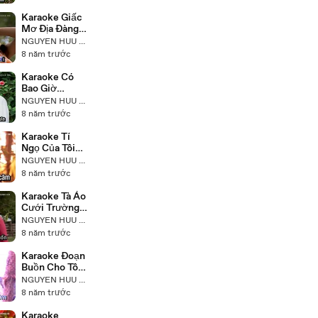
Karaoke Giấc
Mơ Địa Đàng
Trường Vũ
NGUYEN HUU NHAT
8 năm trước
Karaoke Có
Bao Giờ
Trường Vũ
NGUYEN HUU NHAT
Beat Chuẩn
8 năm trước
Karaoke Tí
Ngọ Của Tôi
Trường Vũ
NGUYEN HUU NHAT
Beat Chuẩn
8 năm trước
Karaoke Tà Áo
Cưới Trường
Vũ Beat
NGUYEN HUU NHAT
Chuẩn
8 năm trước
Karaoke Đoạn
Buồn Cho Tôi
Trường Vũ
NGUYEN HUU NHAT
Beat Chuẩn
8 năm trước
Karaoke