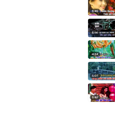
5:45
5:14
4:24
5:07
5:45