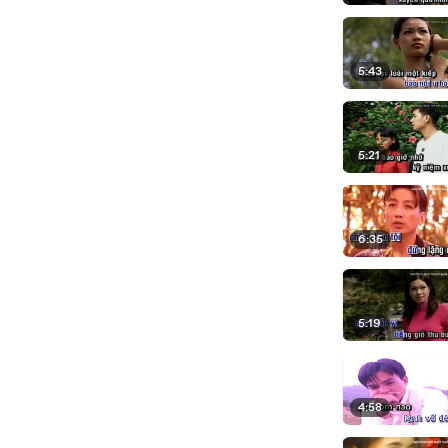
5:43
5:21
6:35
5:19
4:58