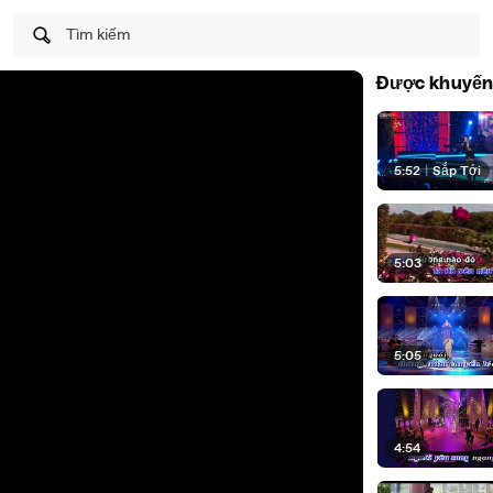
Tìm kiếm
Được khuyến
5:52
|
Sắp Tới
5:03
5:05
4:54