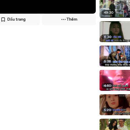
49:30
Dấu trang
Thêm
6:30
5:38
4:50
5:20