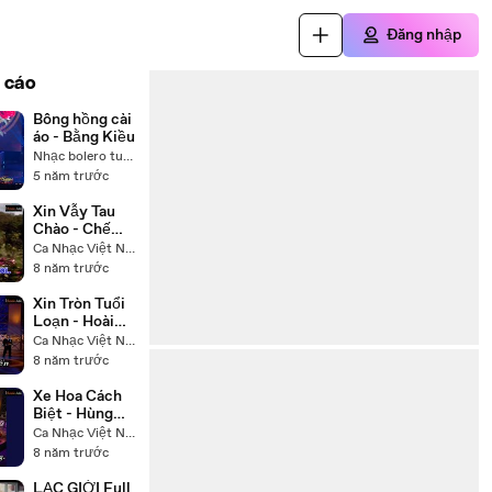
Đăng nhập
 cáo
Bông hồng cài
áo - Bằng Kiều
Nhạc bolero tuyển trọn
5 năm trước
Xin Vẫy Tau
Chào - Chế
Linh
Ca Nhạc Việt Nam
8 năm trước
Xin Tròn Tuổi
Loạn - Hoài
Linh Trường
Ca Nhạc Việt Nam
Vũ
8 năm trước
Xe Hoa Cách
Biệt - Hùng
Linh Hoàng
Ca Nhạc Việt Nam
Lan
8 năm trước
LẠC GIỚI Full