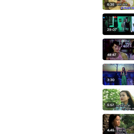
5:35
29:07
48:47
3:30
5:57
4:45