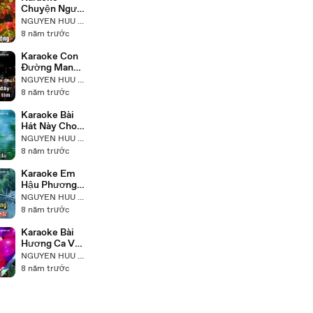
Chuyện Người
Con Gái Hái
NGUYEN HUU NHAT
Sim Tuấn Vũ
8 năm trước
Karaoke Con
Đường Mang
Tên Em Tuấn
NGUYEN HUU NHAT
Vũ
8 năm trước
Karaoke Bài
Hát Này Cho
Em Tuyến
NGUYEN HUU NHAT
Tuấn Vũ
8 năm trước
Karaoke Em
Hậu Phương
Anh Tiền
NGUYEN HUU NHAT
Tuyến Tuấn
8 năm trước
Vũ Trúc Mi
Karaoke Bài
Hương Ca Vô
Tận Tuấn Vũ
NGUYEN HUU NHAT
8 năm trước