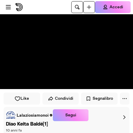
Vai al lettore
Passa al contenuto principale
Accedi
Like
Condividi
Segnalibro
Segui
Lalaziosiamonoi
Diao Keita Baldé[1]
10 anni fa