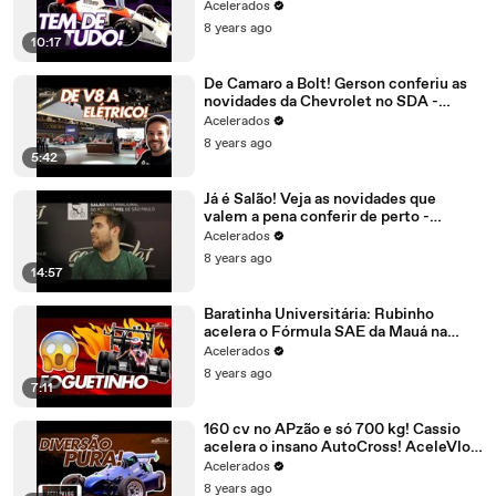
Salão! AceleradosNoSalão#2
Acelerados
8 years ago
10:17
De Camaro a Bolt! Gerson conferiu as
novidades da Chevrolet no SDA -
AceleradosNoSalão #1
Acelerados
8 years ago
5:42
Já é Salão! Veja as novidades que
valem a pena conferir de perto -
AceleDebate #19 Especial SDA
Acelerados
8 years ago
14:57
Baratinha Universitária: Rubinho
acelera o Fórmula SAE da Mauá na
Volta Rápida #157 | Acelerados
Acelerados
8 years ago
7:11
160 cv no APzão e só 700 kg! Cassio
acelera o insano AutoCross! AceleVlog
#59
Acelerados
8 years ago