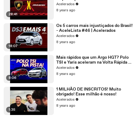
#18
Acelerados
8 years ago
28:41
Os 5 carros mais injustiçados do Brasil!
- AceleLista #46 | Acelerados
Acelerados
8 years ago
18:07
Mais rápidos que um Argo HGT? Polo
TSI e Yaris aceleram na Volta Rápida c/
Rubinho #155
Acelerados
8 years ago
8:06
1 MILHÃO DE INSCRITOS! Muito
obrigado! Esse milhão é nosso!
Acelerados
8 years ago
1:35