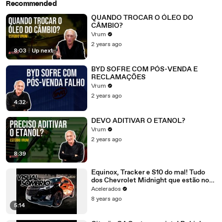
Recommended
QUANDO TROCAR O ÓLEO DO
CÂMBIO?
Vrum
2 years ago
8:03
|
Up next
BYD SOFRE COM PÓS-VENDA E
RECLAMAÇÕES
Vrum
2 years ago
4:32
DEVO ADITIVAR O ETANOL?
Vrum
2 years ago
8:39
Equinox, Tracker e S10 do mal! Tudo
dos Chevrolet Midnight que estão no
Salão - AceleradosNoSalão #5
Acelerados
8 years ago
5:14