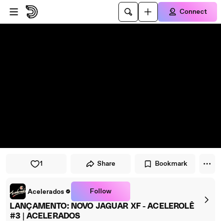
Skip to player
Skip to main content
Connect
1
Share
Bookmark
Follow
Acelerados
LANÇAMENTO: NOVO JAGUAR XF - ACELEROLÊ
#3 | ACELERADOS