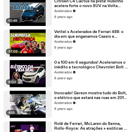
Citroën C4 Cactus na pista! Rubinho
acelera forte o novo SUV na Volta
Rápida #158 | Acelerados
Acelerados
8 years ago
10:49
Vettel x Acelerados de Ferrari 488: o
dia em que enganamos Cassio e
Gerson - Especial #223 by Shell
Acelerados
8 years ago
37:02
0 a 100 em 6 segundos! Aceleramos o
inédito e tecnológico Chevrolet Bolt -
AceleradosNoSalão#4
Acelerados
8 years ago
6:03
Invocado! Gerson mostra tudo do Bolt,
o elétrico que estará nas ruas em 2019
- AceleradosNoSalão #3
Acelerados
8 years ago
4:15
Rolê de Ferrari, McLaren do Senna,
Rolls-Royce: As atrações + exóticas do