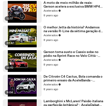
A moto de meio milhão de reais:
Gerson acelera a exclusiva BMW HP4
Race - AceleMotos #10
Acelerados
8 years ago
12:17
O melhor Jetta da história? Andamos
na versão R-Line da sétima geração do
sedã - AceleVlog #58
Acelerados
8 years ago
22:47
Gerson toma susto e Cassio sobe no
pódio na Sprint Race no Velo Città -
Especial #222 | Acelerados
Acelerados
8 years ago
15:10
De Citroën C4 Cactus, Bola comanda o
primeiro ensaio da AceleBanda -
Especial #221 | Acelerados
Acelerados
8 years ago
9:04
Lamborghini x McLaren! Paixão italiana
ou perfeição britânica? - AceleDebate