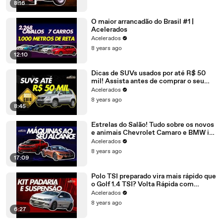
8:16
O maior arrancadão do Brasil #1 |
Acelerados
Acelerados
8 years ago
12:10
Dicas de SUVs usados por até R$ 50
mil! Assista antes de comprar o seu
próximo carro - AceleGuia #8
Acelerados
8 years ago
8:45
Estrelas do Salão! Tudo sobre os novos
e animais Chevrolet Camaro e BMW i8
Roadster - AceleNews #115
Acelerados
8 years ago
17:09
Polo TSI preparado vira mais rápido que
o Golf 1.4 TSI? Volta Rápida com
Rubinho #156 | Acelerados
Acelerados
8 years ago
6:27