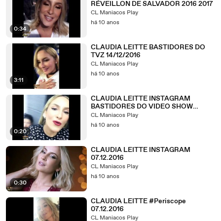
RÉVEILLON DE SALVADOR 2016 2017
CL Maniacos Play
há 10 anos
0:34
CLAUDIA LEITTE BASTIDORES DO
TVZ 14/12/2016
CL Maniacos Play
há 10 anos
3:11
CLAUDIA LEITTE INSTAGRAM
BASTIDORES DO VIDEO SHOW
08.12.2016
CL Maniacos Play
há 10 anos
0:20
CLAUDIA LEITTE INSTAGRAM
07.12.2016
CL Maniacos Play
há 10 anos
0:30
CLAUDIA LEITTE #Periscope
07.12.2016
CL Maniacos Play