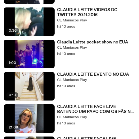
CLAUDIA LEITTE VIDEOS DO
TWITTER 20.11.2016
CL Maniacos Play
há 10 anos
0:36
Claudia Leitte pocket show no EUA
CL Maniacos Play
há 10 anos
1:00
CLAUDIA LEITTE EVENTO NO EUA
CL Maniacos Play
há 10 anos
0:13
CLAUDIA LEITTE FACE LIVE
BATENDO UM PAPO COM OS FÃS NO
FACEBOOK P2
CL Maniacos Play
há 10 anos
21:08