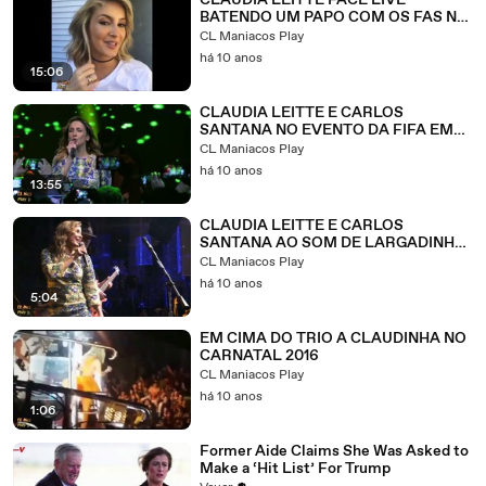
CLAUDIA LEITTE FACE LIVE
BATENDO UM PAPO COM OS FAS NO
FACEBOOK P1
CL Maniacos Play
há 10 anos
15:06
CLAUDIA LEITTE E CARLOS
SANTANA NO EVENTO DA FIFA EM
2014
CL Maniacos Play
há 10 anos
13:55
CLAUDIA LEITTE E CARLOS
SANTANA AO SOM DE LARGADINHO
NO EVENTO DA FIFA
CL Maniacos Play
há 10 anos
5:04
EM CIMA DO TRIO A CLAUDINHA NO
CARNATAL 2016
CL Maniacos Play
há 10 anos
1:06
Former Aide Claims She Was Asked to
Make a ‘Hit List’ For Trump