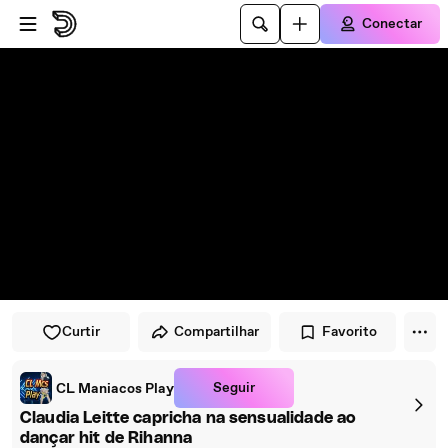
Pular para o player
Ir para o conteúdo principal
Conectar
Curtir
Compartilhar
Favorito
Seguir
CL Maniacos Play
Claudia Leitte capricha na sensualidade ao
dançar hit de Rihanna