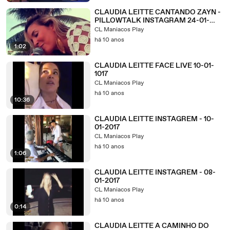
CLAUDIA LEITTE CANTANDO ZAYN -
PILLOWTALK INSTAGRAM 24-01-
2017
CL Maniacos Play
há 10 anos
1:02
CLAUDIA LEITTE FACE LIVE 10-01-
1017
CL Maniacos Play
há 10 anos
10:36
CLAUDIA LEITTE INSTAGREM - 10-
01-2017
CL Maniacos Play
há 10 anos
1:06
CLAUDIA LEITTE INSTAGREM - 08-
01-2017
CL Maniacos Play
há 10 anos
0:14
CLAUDIA LEITTE A CAMINHO DO