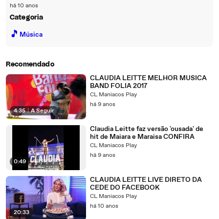
há 10 anos
Categoria
🎵
Música
Recomendado
CLAUDIA LEITTE MELHOR MUSICA
BAND FOLIA 2017
CL Maniacos Play
há 9 anos
4:35
|
A Seguir
Claudia Leitte faz versão 'ousada' de
hit de Maiara e Maraisa CONFIRA
CL Maniacos Play
há 9 anos
0:49
CLAUDIA LEITTE LIVE DIRETO DA
CEDE DO FACEBOOK
CL Maniacos Play
há 10 anos
20:33