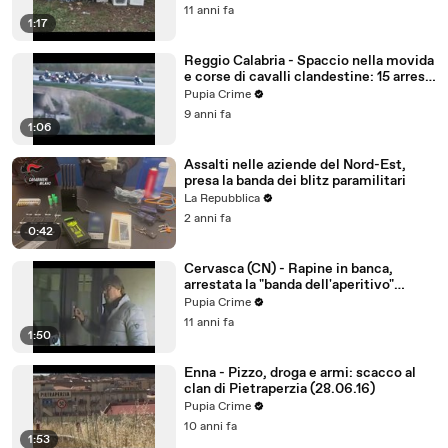
11 anni fa
1:17
Reggio Calabria - Spaccio nella movida
e corse di cavalli clandestine: 15 arresti
(27.04.17)
Pupia Crime
9 anni fa
1:06
Assalti nelle aziende del Nord-Est,
presa la banda dei blitz paramilitari
La Repubblica
2 anni fa
0:42
Cervasca (CN) - Rapine in banca,
arrestata la "banda dell'aperitivo"
(28.01.16)
Pupia Crime
11 anni fa
1:50
Enna - Pizzo, droga e armi: scacco al
clan di Pietraperzia (28.06.16)
Pupia Crime
10 anni fa
1:53