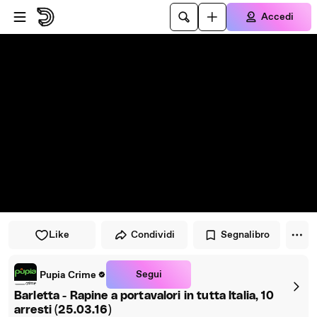
Vai al lettore
Passa al contenuto principale
Accedi
Like
Condividi
Segnalibro
Segui
Pupia Crime
Barletta - Rapine a portavalori in tutta Italia, 10
arresti (25.03.16)