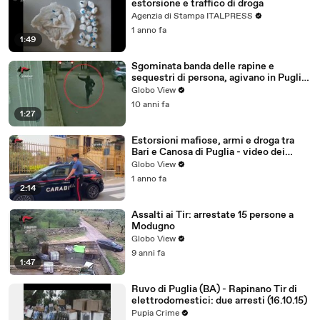
estorsione e traffico di droga
Agenzia di Stampa ITALPRESS
1 anno fa
1:49
Sgominata banda delle rapine e
sequestri di persona, agivano in Puglia,
Basilicata e Campania
Globo View
10 anni fa
1:27
Estorsioni mafiose, armi e droga tra
Bari e Canosa di Puglia - video dei
Carabinieri
Globo View
1 anno fa
2:14
Assalti ai Tir: arrestate 15 persone a
Modugno
Globo View
9 anni fa
1:47
Ruvo di Puglia (BA) - Rapinano Tir di
elettrodomestici: due arresti (16.10.15)
Pupia Crime