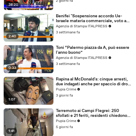
2 giorni fa
38:20
Benifei "Sospensione accordo Ue-
Israele materia commerciale, voto a
maggioranza"
Agenzia di Stampa ITALPRESS
3 settimane fa
2:40
Toni “Palermo piazza da A, può essere
l'anno buono”
Agenzia di Stampa ITALPRESS
3 settimane fa
0:33
Rapina al McDonald's: cinque arresti,
due indagati anche per spaccio di droga
(03.08.26)
Pupia Crime
3 giorni fa
1:07
Terremoto ai Campi Flegrei: 250
sfollati e 21 feriti, residenti chiedono
certezze sul futuro (01.08.26)
Pupia Crime
5 giorni fa
1:41