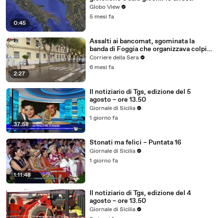
Globo View
5 mesi fa
0:45
Assalti ai bancomat, sgominata la
banda di Foggia che organizzava colpi
in tutta Italia
Corriere della Sera
6 mesi fa
2:27
Il notiziario di Tgs, edizione del 5
agosto – ore 13.50
Giornale di Sicilia
1 giorno fa
37:58
Stonati ma felici – Puntata 16
Giornale di Sicilia
1 giorno fa
1:11:48
Il notiziario di Tgs, edizione del 4
agosto – ore 13.50
Giornale di Sicilia