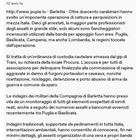
10 anni fa
http://www.pupia.tv - Barletta - Oltre duecento carabinieri hanno
svolto un'imponente operazione di cattura e perquisizioni in
mezza Italia. Dieci gli arrestati, la maggior parte professionisti
degli assalti in grande stile; solo alcuni sono fiancheggiatori
incensurati utilizzati dalla banda per appoggio fuori area. Puglia,
Basilicata, Campania, ma anche Lombardia, le regioni toccate
dall'operazione.
Si tratta di un'ordinanza di custodia cautelare emessa dal gip di
Trani, su richiesta della locale Procura. L'accusa è per tutti di
associazione per delinquere finalizzata alla commissione di rapine
aggravate in danno di furgoni portavalori e caveaux, nonché
ricettazione, riciclaggio, detenzione e porto abusivo di arma da
guerra e comune da sparo.
Le indagini dei militari della Compagnia di Barletta hanno preso
vita da un monitoraggio di tutti gli elementi sospettati di simili
reati, anche a seguito dei numerosi assalti a bancomat avvenuti
recentemente tra Puglia e Basilicata.
Indagini tradizionali, supportate da pedinamenti in tutta Italia,
intercettazioni ambientali, hanno consentito di conoscere, fin nei
minimi dettagli, gli assetti organizzativi di una vera e propri banda