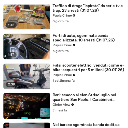
Traffico di droga "ispirato" da serie tv e
trap: 23 arresti (31.07.26)
Pupia Crime
6 giorni fa
1:42
Furti di auto, sgominata banda
specializzata: 10 arresti (31.07.26)
Pupia Crime
6 giorni fa
1:57
Falsi scooter elettrici venduti come e-
bike: sequestri per 5 milioni (30.07.26)
Pupia Crime
1 settimana fa
2:38
Bari: scacco al clan Strisciuglio nel
quartiere San Paolo. I Carabinieri
arrestano 12 persone
Globo View
8 mesi fa
1:38
Nel barese sgominata banda dedita a