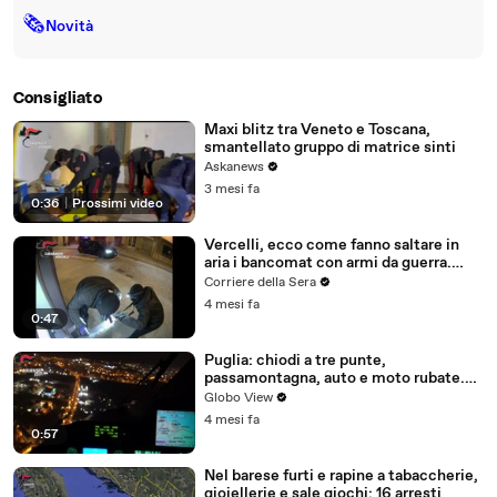
🗞
Novità
Consigliato
Maxi blitz tra Veneto e Toscana,
smantellato gruppo di matrice sinti
Askanews
3 mesi fa
0:36
|
Prossimi video
Vercelli, ecco come fanno saltare in
aria i bancomat con armi da guerra.
Incastrata la «banda della marmotta»
Corriere della Sera
4 mesi fa
0:47
Puglia: chiodi a tre punte,
passamontagna, auto e moto rubate.
Due arresti dei Carabinieri a Santeramo
Globo View
in Colle
4 mesi fa
0:57
Nel barese furti e rapine a tabaccherie,
gioiellerie e sale giochi: 16 arresti