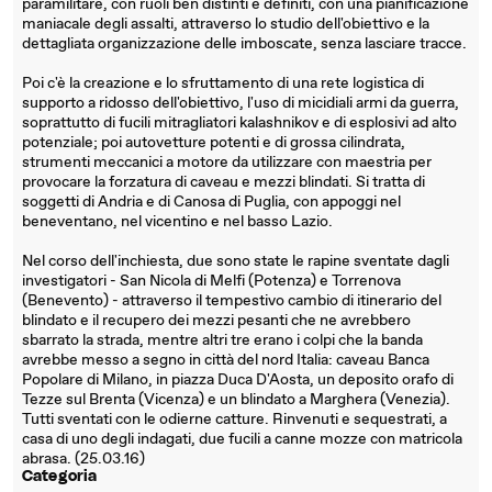
paramilitare, con ruoli ben distinti e definiti, con una pianificazione
maniacale degli assalti, attraverso lo studio dell'obiettivo e la
dettagliata organizzazione delle imboscate, senza lasciare tracce.
Poi c'è la creazione e lo sfruttamento di una rete logistica di
supporto a ridosso dell'obiettivo, l'uso di micidiali armi da guerra,
soprattutto di fucili mitragliatori kalashnikov e di esplosivi ad alto
potenziale; poi autovetture potenti e di grossa cilindrata,
strumenti meccanici a motore da utilizzare con maestria per
provocare la forzatura di caveau e mezzi blindati. Si tratta di
soggetti di Andria e di Canosa di Puglia, con appoggi nel
beneventano, nel vicentino e nel basso Lazio.
Nel corso dell'inchiesta, due sono state le rapine sventate dagli
investigatori - San Nicola di Melfi (Potenza) e Torrenova
(Benevento) - attraverso il tempestivo cambio di itinerario del
blindato e il recupero dei mezzi pesanti che ne avrebbero
sbarrato la strada, mentre altri tre erano i colpi che la banda
avrebbe messo a segno in città del nord Italia: caveau Banca
Popolare di Milano, in piazza Duca D'Aosta, un deposito orafo di
Tezze sul Brenta (Vicenza) e un blindato a Marghera (Venezia).
Tutti sventati con le odierne catture. Rinvenuti e sequestrati, a
casa di uno degli indagati, due fucili a canne mozze con matricola
abrasa. (25.03.16)
Categoria