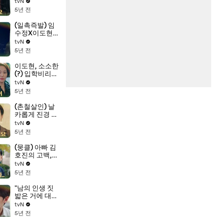
아는 멘트 천재
tvN
이도현(쨔란
5년 전
다?)
(일촉즉발) 임
수정X이도현,
진경에게 발각
tvN
될 위기??!
5년 전
이도현, 소소한
(?) 입학비리부
터 차근차근 계
tvN
획대로! #빼박
5년 전
_J형_인간
(촌철살인) 날
카롭게 진경 저
격하는 이도
tvN
현!!(ft.진경 담
5년 전
당 스나이퍼)
(뭉클) 아빠 김
호진의 고백,
"내 아들이지
tvN
만, 늘 어렵고
5년 전
헤맸다"
"남의 인생 짓
밟은 거에 대해
서!" 임수정, 왈
tvN
칵 토해내는 속
5년 전