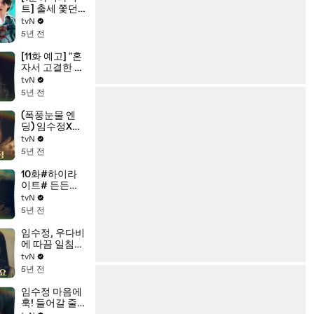
트] 출세 쫓던
이동욱, 미친
tvN
놈 위하준과 제
5년 전
대로 얽히다♨
[11화 예고] "혼
자서 고결한 척
하더니..." 진경,
tvN
도발하는 임수
5년 전
정 향해 분노 폭
발
(폭풍눈물 엔
딩) 임수정X이
도현, 드디어
tvN
깨우친 감정?!
5년 전
10화#하이라
이트# 든든한
이도현에 ?헕
tvN
어택? 당하는
5년 전
임수정 모
음.zip
임수정, 우다비
에 따끔 일침
"미안하다고 해
tvN
야하는거야"
5년 전
임수정 마음에
훅! 들어갈 줄