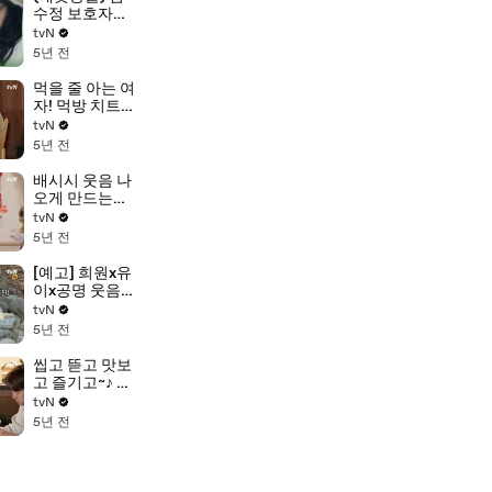
수정 보호자가
된 이도현(ft.우
tvN
리도 임보 원해
5년 전
요♡)
먹을 줄 아는 여
자! 먹방 치트
키 유이의 보기
tvN
만 해도 배부른
5년 전
먹부림 모
음.zip
배시시 웃음 나
#highlight
오게 만드는
맛...♡ 고소한
tvN
뭉티기 맛에 춤
5년 전
폭발한 막둥이
ㅋㅋ
[예고] 희원x유
이x공명 웃음
참기 챌린지?!
tvN
물수제비 앞 동
5년 전
일의 동공지진!
씹고 뜯고 맛보
고 즐기고~♪ 만
화에서 튀어나
tvN
온 것 같은 고
5년 전
기! '초대형 갈
빗대'