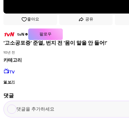
좋아요
공유
팔로우
tvN
′고소공포증′ 준열, 번지 전 ′몸이 말을 안 들어!′
10년 전
카테고리
📺
TV
덜 보기
댓글
댓
글
을
추