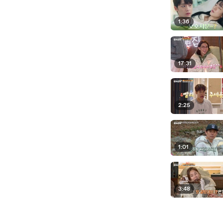
1:36
17:31
2:25
1:01
3:48