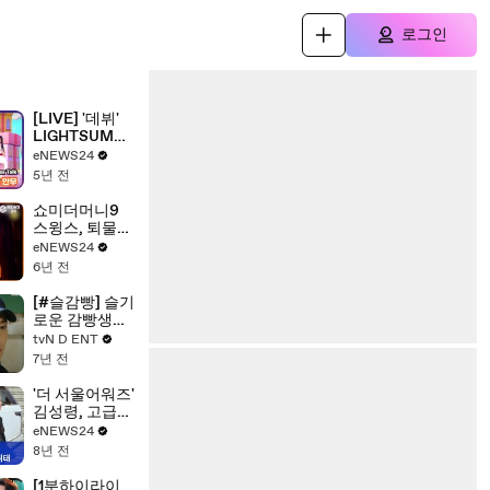
로그인
[LIVE] '데뷔'
LIGHTSUM
(라잇썸), '바닐
eNEWS24
라(Vanilla)' 포
5년 전
인트 안무
LIGHTSUM
쇼미더머니9
Showcase
스윙스, 퇴물
Talk
래퍼? 마이크
eNEWS24
던지고 폭풍 랩
6년 전
화제! '레전드
탄생'
[#슬감빵] 슬기
로운 감빵생활
1~3화 몰아보기
tvN D ENT
(환멸과 환장이
7년 전
넘쳐나는 감빵
생활의 시작) |
'더 서울어워즈'
#다시보는슬
김성령, 고급스
기로운감빵생
런 블랙 드레스
eNEWS24
활 | #Diggle
반전 뒤태
8년 전
[1분하이라이