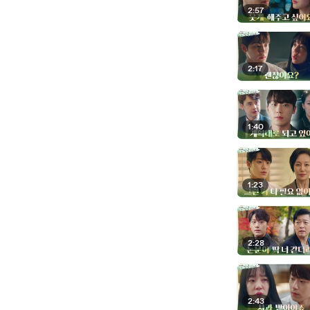
2:57
2:17
1:40
1:23
2:28
2:43