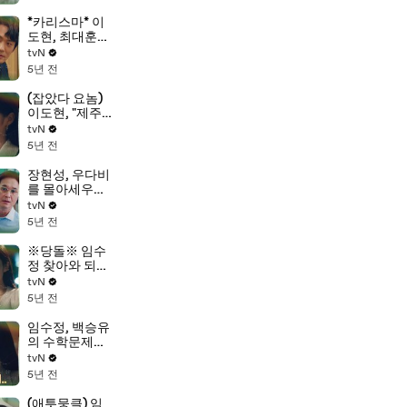
마음
*카리스마* 이
도현, 최대훈의
심기를 건들이
tvN
는 소신 발언♨
5년 전
(잡았다 요놈)
이도현, "제주
도 사진.. 누가
tvN
그랬을까?"
5년 전
장현성, 우다비
를 몰아세우는
진경의 모습에
tvN
충격!
5년 전
※당돌※ 임수
정 찾아와 되바
라진 충고 날리
tvN
는 우다비!
5년 전
임수정, 백승유
의 수학문제로
마주하는 수학
tvN
자의 시간...!
5년 전
(애틋뭉클) 임