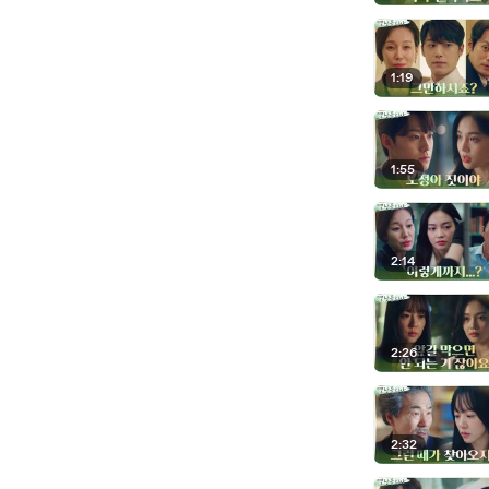
1:19
1:55
2:14
2:26
2:32