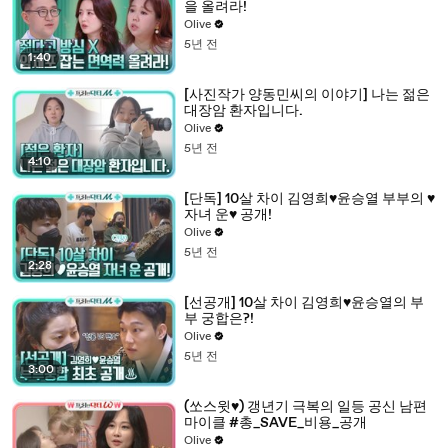
을 올려라!
Olive
5년 전
1:40
[사진작가 양동민씨의 이야기] 나는 젊은
대장암 환자입니다.
Olive
5년 전
4:10
[단독] 10살 차이 김영희♥윤승열 부부의 ♥
자녀 운♥ 공개!
Olive
5년 전
2:28
[선공개] 10살 차이 김영희♥윤승열의 부
부 궁합은?!
Olive
5년 전
3:00
(쏘스윗♥) 갱년기 극복의 일등 공신 남편
마이클 #총_SAVE_비용_공개
Olive