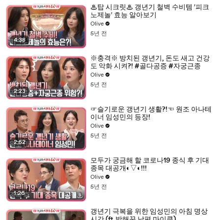
♨탑 시크릿♨ 갱년기 철벽 수비템 ′피크
노제놀′ 효능 알아보기
Olive
5년 전
4:38
※충격※ 방치된 갱년기, 돈도 새고 건강
도 악화 시켜?! #골다공증 #자궁근종
Olive
5년 전
2:23
☞슬기로운 갱년기 생활?!☜ 원조 아나테
이너 임성민의 등장!
Olive
5년 전
2:52
모두가 궁금해 할 코로나19 종식 후 기대
종목 대공개◐▽◐!!!
Olive
5년 전
1:26
갱년기 극복을 위한 임성민의 아침 명상
시간 (ft.방해꾼 남편 마이클)