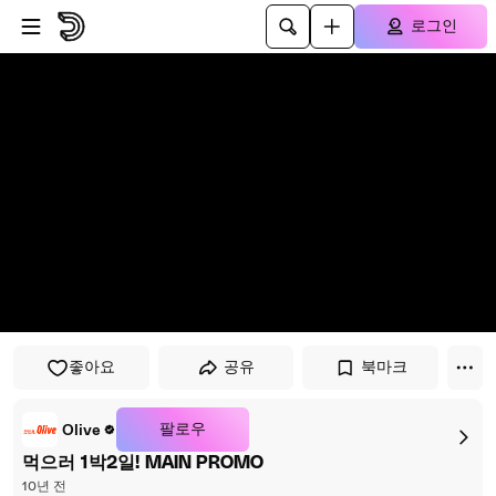
플레이어로 건너뛰기
본문으로 건너뛰기
로그인
좋아요
공유
북마크
팔로우
Olive
먹으러 1박2일! MAIN PROMO
10년 전