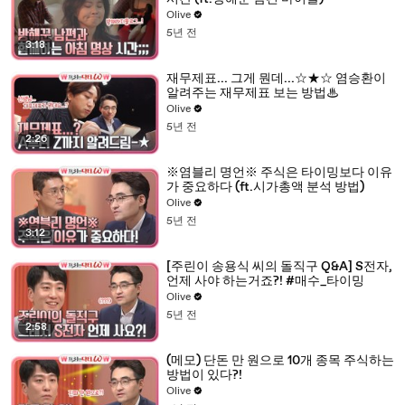
Olive
5년 전
3:18
재무제표... 그게 뭔데...☆★☆ 염승환이
알려주는 재무제표 보는 방법♨
Olive
5년 전
2:26
※염블리 명언※ 주식은 타이밍보다 이유
가 중요하다 (ft.시가총액 분석 방법)
Olive
5년 전
3:12
[주린이 송용식 씨의 돌직구 Q&A] S전자,
언제 사야 하는거죠?! #매수_타이밍
Olive
5년 전
2:58
(메모) 단돈 만 원으로 10개 종목 주식하는
방법이 있다?!
Olive