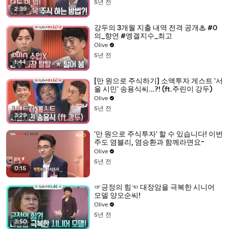
5년 전
2:39
강두의 3개월 지출 내역 전격 공개♨ #0
의_향연 #엥겔지수_최고
Olive
5년 전
1:44
[만 원으로 주식하기] 소액투자 게스트 '서
울 시민' 송용식씨...?! (ft.주린이 강두)
Olive
5년 전
3:29
'만 원으로 주식투자' 할 수 있습니다! 이번
주도 염블리, 염승환과 함께라면요~
Olive
5년 전
0:15
☞긍정의 힘☜ 대장암을 극복한 시니어
모델 양오순씨!
Olive
5년 전
3:50