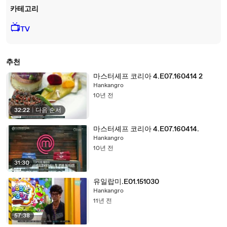
카테고리
📺
TV
추천
마스터셰프 코리아 4.E07.160414 2
Hankangro
10년 전
32:22
|
다음 순서
마스터셰프 코리아 4.E07.160414.
Hankangro
10년 전
31:30
유일랍미.E01.151030
Hankangro
11년 전
57:38