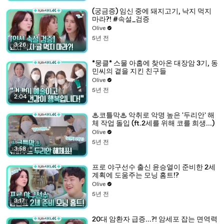
(궁금증) 임신 중에 돼지고기, 낙지 먹지
마라?! #속설_검증
Olive
5년 전
3:26
*뭉클* 스물 아홉에 찾아온 대장암 3기, 동
민씨의 곁을 지킨 친구들
Olive
5년 전
2:04
♨코틀막♨ 악취로 악명 높은 '두리안' 해
체 작업 돌입 (ft.2세를 위해 코를 희생...)
Olive
5년 전
3:58
프로 야구선수 출신 윤승열이 준비한 2세
계획에 도움주는 모닝 홈트!?
Olive
5년 전
3:17
20대 암환자 급증...?! 암세포 잡는 면역력