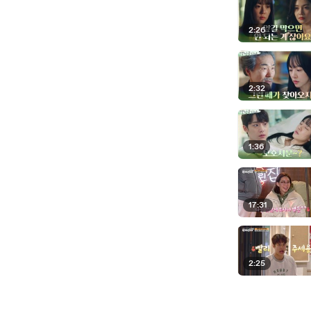
2:26
2:32
1:36
17:31
2:25