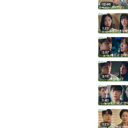
12:46
1:23
2:57
2:17
1:40
1:23