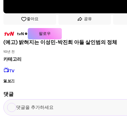
좋아요
공유
팔로우
tvN
(예고) 밝혀지는 이성민-박진희 아들 살인범의 정체
10년 전
카테고리
📺
TV
덜 보기
댓글
댓
글
을
추