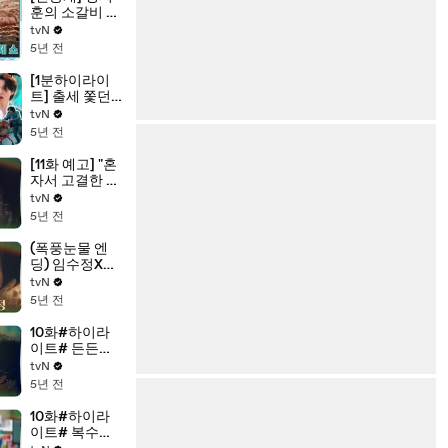
훈의 소갈비 대
짝 해체 쇼! 화
tvN
려한 칼질이 바
5년 전
달집을 감싸네
♨
[1분하이라이
트] 출세 쫓던
이동욱, 미친
tvN
놈 위하준과 제
5년 전
대로 얽히다♨
[11화 예고] "혼
자서 고결한 척
하더니..." 진경,
tvN
도발하는 임수
5년 전
정 향해 분노 폭
발
(폭풍눈물 엔
딩) 임수정X이
도현, 드디어
tvN
깨우친 감정?!
5년 전
10화#하이라
이트# 든든한
이도현에 ?헕
tvN
어택? 당하는
5년 전
임수정 모
음.zip
10화#하이라
이트# 복수를