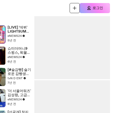
로그인
[LIVE] '데뷔'
LIGHTSUM
(라잇썸), '바닐
eNEWS24
라(Vanilla)' 포
5년 전
인트 안무
LIGHTSUM
쇼미더머니9
Showcase
스윙스, 퇴물
Talk
래퍼? 마이크
eNEWS24
던지고 폭풍 랩
6년 전
화제! '레전드
탄생'
[#슬감빵] 슬기
로운 감빵생활
1~3화 몰아보기
tvN D ENT
(환멸과 환장이
7년 전
넘쳐나는 감빵
생활의 시작) |
'더 서울어워즈'
#다시보는슬
김성령, 고급스
기로운감빵생
런 블랙 드레스
eNEWS24
활 | #Diggle
반전 뒤태
8년 전
[선공개] 정지