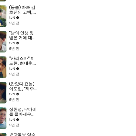
당 스나이퍼)
(뭉클) 아빠 김
호진의 고백,
"내 아들이지
tvN
만, 늘 어렵고
5년 전
헤맸다"
"남의 인생 짓
밟은 거에 대해
서!" 임수정, 왈
tvN
칵 토해내는 속
5년 전
마음
*카리스마* 이
도현, 최대훈의
심기를 건들이
tvN
는 소신 발언♨
5년 전
(잡았다 요놈)
이도현, "제주
도 사진.. 누가
tvN
그랬을까?"
5년 전
장현성, 우다비
를 몰아세우는
진경의 모습에
tvN
충격!
5년 전
※당돌※ 임수