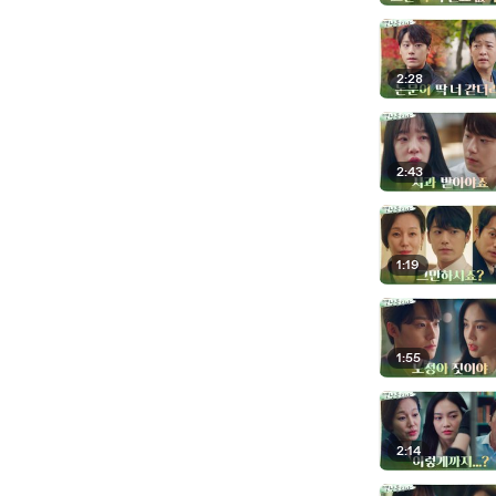
2:28
2:43
1:19
1:55
2:14