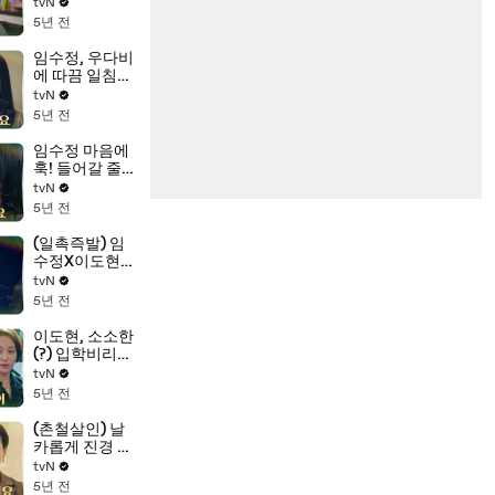
향한 수학천재
tvN
이도현의 전략
5년 전
모음.zip
임수정, 우다비
에 따끔 일침
"미안하다고 해
tvN
야하는거야"
5년 전
임수정 마음에
훅! 들어갈 줄
아는 멘트 천재
tvN
이도현(쨔란
5년 전
다?)
(일촉즉발) 임
수정X이도현,
진경에게 발각
tvN
될 위기??!
5년 전
이도현, 소소한
(?) 입학비리부
터 차근차근 계
tvN
획대로! #빼박
5년 전
_J형_인간
(촌철살인) 날
카롭게 진경 저
격하는 이도
tvN
현!!(ft.진경 담
5년 전