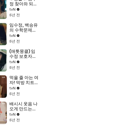
정 찾아와 되바
라진 충고 날리
tvN
는 우다비!
5년 전
임수정, 백승유
의 수학문제로
마주하는 수학
tvN
자의 시간...!
5년 전
(애틋뭉클) 임
수정 보호자가
된 이도현(ft.우
tvN
리도 임보 원해
5년 전
요♡)
먹을 줄 아는 여
자! 먹방 치트
키 유이의 보기
tvN
만 해도 배부른
5년 전
먹부림 모
음.zip
배시시 웃음 나
#highlight
오게 만드는
맛...♡ 고소한
tvN
뭉티기 맛에 춤
5년 전
폭발한 막둥이
ㅋㅋ