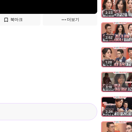
2:23
북마크
더보기
2:52
1:26
3:18
2:26