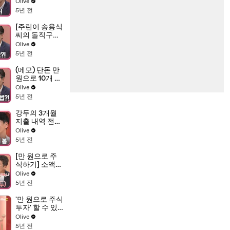
밍보다 이유가
Olive
중요하다 (ft.시
5년 전
가총액 분석 방
법)
[주린이 송용식
씨의 돌직구
Q&A] S전자,
Olive
언제 사야 하는
5년 전
거죠?! #매수_
타이밍
(메모) 단돈 만
원으로 10개 종
목 주식하는 방
Olive
법이 있다?!
5년 전
강두의 3개월
지출 내역 전격
공개♨ #0의_
Olive
향연 #엥겔지
5년 전
수_최고
[만 원으로 주
식하기] 소액투
자 게스트 '서울
Olive
시민' 송용식
5년 전
씨...?! (ft.주린
이 강두)
'만 원으로 주식
투자' 할 수 있
습니다! 이번
Olive
주도 염블리,
5년 전