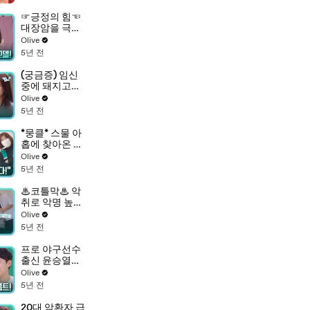
염승환과 함께
라면요~
☞긍정의 힘☜
대장암을 극복
한 시니어 모델
Olive
양오순씨!
5년 전
(궁금증) 임신
중에 돼지고기,
낙지 먹지 마
Olive
라?! #속설_검
5년 전
증
*뭉클* 스물 아
홉에 찾아온 대
장암 3기, 동민
Olive
씨의 곁을 지킨
5년 전
친구들
♨코틀막♨ 악
취로 악명 높은
'두리안' 해체
Olive
작업 돌입 (ft.2
5년 전
세를 위해 코를
희생...)
프로 야구선수
출신 윤승열이
준비한 2세 계
Olive
획에 도움주는
5년 전
모닝 홈트!?
20대 암환자 급