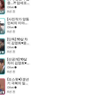
증...?! 암세포
잡는 면역력을
Olive
올려라!
5년 전
[사진작가 양동
민씨의 이야기]
나는 젊은 대장
Olive
암 환자입니다.
5년 전
[단독] 10살 차
이 김영희♥윤
승열 부부의 ♥
Olive
자녀 운♥ 공개!
5년 전
[선공개] 10살
차이 김영희♥
윤승열의 부부
Olive
궁합은?!
5년 전
(쏘스윗♥) 갱년
기 극복의 일등
공신 남편 마이
Olive
클 #총_SAVE_
5년 전
비용_공개