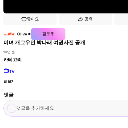
좋아요
공유
팔로우
Olive
미녀 개그우먼 박나래 여권사진 공개
10년 전
카테고리
📺
TV
덜 보기
댓글
댓
글
을
추