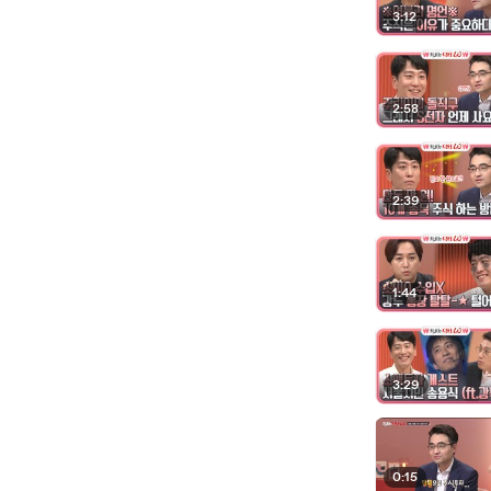
3:12
2:58
2:39
1:44
3:29
0:15