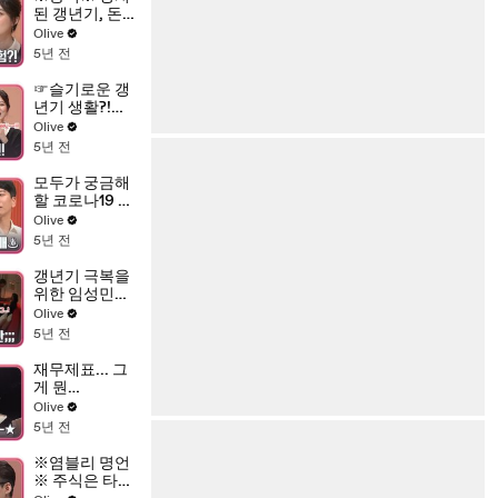
된 갱년기, 돈
도 새고 건강도
Olive
악화 시켜?! #
5년 전
골다공증 #자
궁근종
☞슬기로운 갱
년기 생활?!☜
원조 아나테이
Olive
너 임성민의 등
5년 전
장!
모두가 궁금해
할 코로나19 종
식 후 기대 종목
Olive
대공개◐▽◐!!!
5년 전
갱년기 극복을
위한 임성민의
아침 명상 시간
Olive
(ft.방해꾼 남편
5년 전
마이클)
재무제표... 그
게 뭔
데...☆★☆ 염
Olive
승환이 알려주
5년 전
는 재무제표 보
는 방법♨
※염블리 명언
※ 주식은 타이