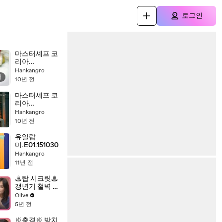
로그인
마스터셰프 코
리아
4.E07.160414
Hankangro
서
2
10년 전
마스터셰프 코
리아
4.E07.160414.
Hankangro
10년 전
유일랍
미.E01.151030
Hankangro
11년 전
♨탑 시크릿♨
갱년기 철벽 수
비템 ′피크노제
Olive
놀′ 효능 알아보
5년 전
기
※충격※ 방치