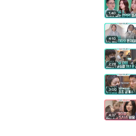
1:40
4:10
2:28
3:00
4:37