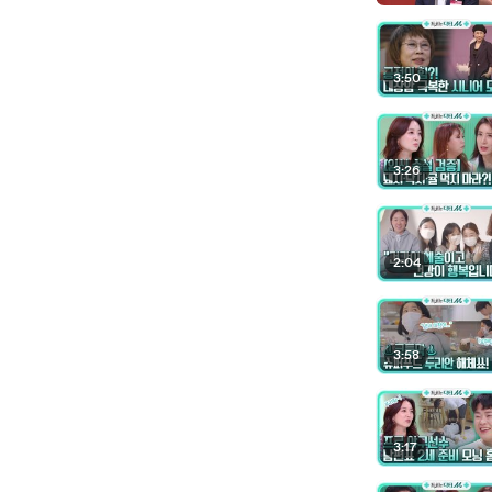
3:50
3:26
2:04
3:58
3:17