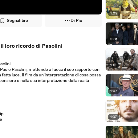
1:09
Segnalibro
Di Più
8:01
 loro ricordo di Pasolini
solini
1:18
er Paolo Pasolini, mettendo a fuoco il suo rapporto con
 fatta luce. Il film da un'interpretazione di cosa possa
ensiero e nella sua interpretazione della realtà
1:07
ip.
1:37
le