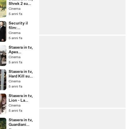
sapevi
Shrek 2 su
Italia 1: le
Cinema
curiosità che
5 anni fa
non sapevi sul
secondo film
Security il
della saga
film:
intervista allo
Cinema
sceneggiatore
5 anni fa
Michele
Pellegrini
Stasera in tv,
Apes
Revolution, il
Cinema
pianeta delle
5 anni fa
scimmie: le
curiosità che
Stasera in tv,
non sapevi sul
Hard Kill su
film
Italia 1: i
Cinema
motivi per
5 anni fa
non
perderselo in
Stasera in tv,
tv
Lion - La
strada verso
Cinema
casa su
5 anni fa
Canale 5:
l'incredibile
Stasera in tv,
storia vera di
Guardiani
questo