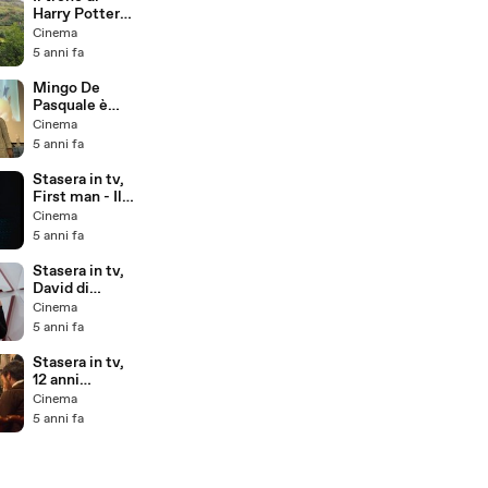
Harry Potter
in Scozia: il
Cinema
magico
5 anni fa
percorso da
vivere
Mingo De
Pasquale è
Pin, nel
Cinema
cortometragg
5 anni fa
io dedicato
all'autismo:
Stasera in tv,
«Abbiamo
First man - Il
tanto da
primo uomo
Cinema
imparare».
su Canale 5: le
5 anni fa
curiosità sul
film che non
Stasera in tv,
sapevate
David di
Donatello su
Cinema
Rai1: chi ha
5 anni fa
vinto e quali
sono i film
Stasera in tv,
candidati
12 anni
schiavo su
Cinema
Rete 4: le
5 anni fa
curiosità sul
film che non
sapevi