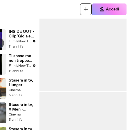
Accedi
INSIDE OUT -
Clip 'Gioia e
Tristezza'
FilmIsNow Trailer & Clip in Italiano
[HD]
11 anni fa
Ti sposo ma
non troppo
Trailer
FilmIsNow Trailer & Clip in Italiano
Ufficiale
11 anni fa
(2014) -
Vanessa
Stasera in tv,
Incontrada,
Hunger
Gabriele
Games, il
Cinema
Pignotta
canto della
5 anni fa
Movie HD
rivolta parte 1:
le curiosità
Stasera in tv,
che non
X Men -
sapevi sul film
L'inizio su
Cinema
Italia 1: le
5 anni fa
curiosità sul
film che non
Stasera in tv,