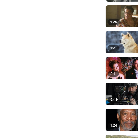
1:20
1:21
2:11
5:49
1:24