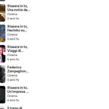
film che non
avevi notato
Stasera in tv,
Una notte da
leoni su Italia
Cinema
1: le curiosità
5 anni fa
sul film che
forse non
Stasera in tv,
sapevi
Hachiko su
Rete 4: la
Cinema
curiosità sul
5 anni fa
cane che non
sapevi ancora
Stasera in tv,
Viaggi di
Nozze su Rete
Cinema
4: le curiosità
5 anni fa
su 'O famo
strano' che
Federico
non sapevi
Zampaglione:
"Morrison
Cinema
raccoglie
5 anni fa
tutta la mia
vita vissuta
Stasera in tv,
nei locali".
Un'impresa da
Intervista
Dio su Italia 1:
Cinema
le curiosità
5 anni fa
sul film che
non sapevi
Il treno di