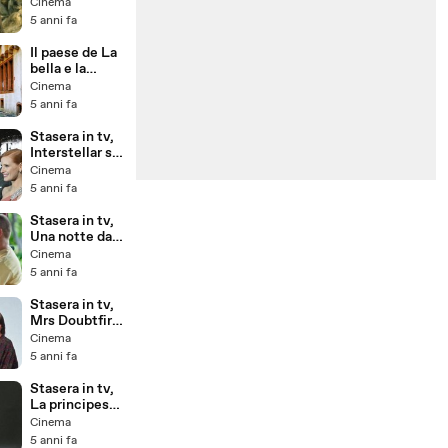
della Galassia
Cinema
bambino
su Italia 1:
5 anni fa
curiosità che
non sapevate
Il paese de La
sul film
bella e la
bestia esiste
Cinema
davvero, ecco
5 anni fa
dove si trova
Stasera in tv,
Interstellar su
Italia 1: la
Cinema
curiosità sul
5 anni fa
film. Il finale
sconcertante
Stasera in tv,
mai visto
Una notte da
leoni 2: le
Cinema
curiosità che
5 anni fa
ancora non
sapevate sul
Stasera in tv,
film
Mrs Doubtfire
su Italia 1: gli
Cinema
errori del film
5 anni fa
che non avete
mai notato
Stasera in tv,
La principessa
Sissi su Rai 3:
Cinema
gli errori nel
5 anni fa