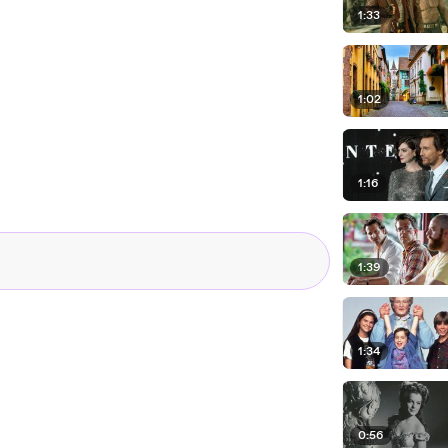
1:33
1:02
1:16
1:39
1:34
0:56