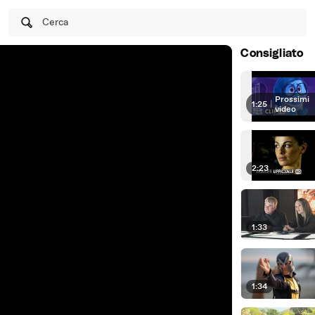
Cerca
Consigliato
Prossimi
1:25
|
video
2:23
1:33
1:34