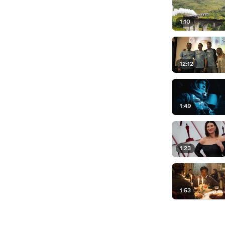
1:10
12:12
1:49
1:23
1:53