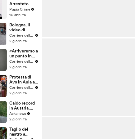
Arrestato
macedone,
Pupia Crime
reclutava
10 anni fa
potenziali
jihadisti
Bologna, il
(26.02.16)
video di
Biagio
Corriere della Sera
Antonacci
2 giorni fa
che riprende
Nela mentre
«Arriveremo a
canta «Iris» in
un punto in
piazza
cui
Corriere della Sera
Maggiore
l’intelligenza
2 giorni fa
artificiale non
sarà
Protesta di
distinguibile
Avs in Aula a
da esperti
Montecitorio,
Corriere della Sera
umani in
i deputati con
2 giorni fa
qualunque
le bende sugli
settore»
occhi
Caldo record
in Austria,
Vienna tocca
Askanews
41 gradi
2 giorni fa
Taglio del
nastro a