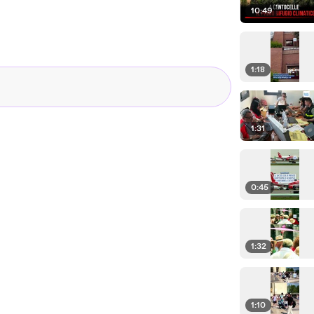
10:49
1:18
1:31
0:45
1:32
1:10