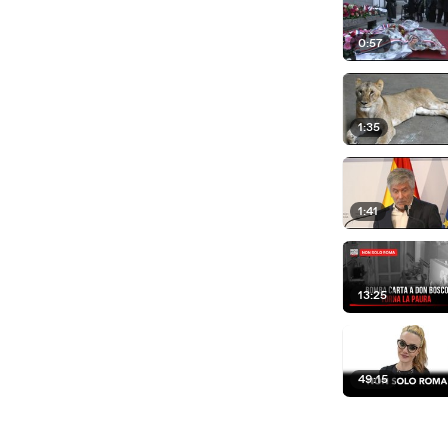
0:57
1:35
1:41
13:25
49:15