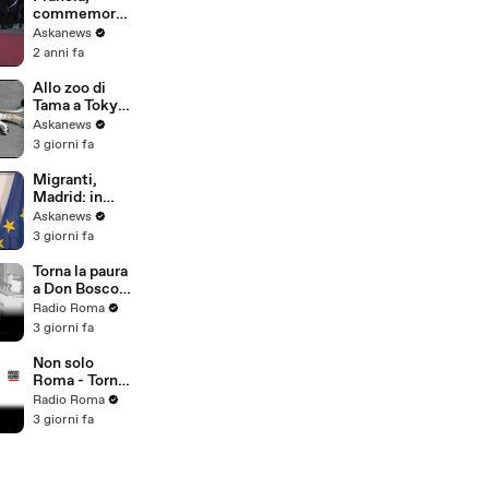
commemoraz
ione degli
Askanews
attentati a
2 anni fa
Parigi di 9
anni fa
Allo zoo di
Tama a Tokyo
morte tre
Askanews
leonesse,
3 giorni fa
forse per
colpo di
Migranti,
calore
Madrid: in
70mila
Askanews
rientrati da
3 giorni fa
Ceuta in
Marocco
Torna la paura
a Don Bosco
dopo la
Radio Roma
seconda
3 giorni fa
bomba carta:
"Situazione al
Non solo
limite,
Roma - Torna
condomini
la paura a Don
Radio Roma
salvi per
Bosco, bomba
3 giorni fa
miracolo"
carta esplode
in un palazzo -
Puntata di
Martedì 04