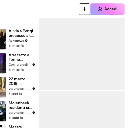
Accedi
Al via a Parigi
processo a tre
donne
Askanews
accusate di
11 mesi fa
appartenere
all'Isis
Arrestato a
Torino
tunisino
Corriere della Sera
40enne che
11 mesi fa
idolatrava Bin
Laden
22 marzo
2016,
Bruxelles: 5
euronews (in Italiano)
anni dopo
5 anni fa
Molenbeek, i
residenti si
rifiutano di
euronews (in Italiano)
essere
11 anni fa
associati ai
terroristi
Mestre -