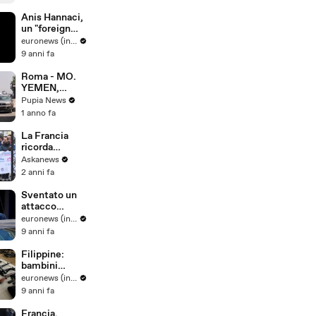
vietate: cosa
cambia dall'11
Anis Hannaci,
agosto
un "foreign
fighter" a
euronews (in Italiano)
Ferrara
9 anni fa
Roma - MO.
YEMEN,
L'ULTIMO
Pupia News
AEREO A
1 anno fa
SANA'A
DISTRUTTO
La Francia
NEL RAID DI
ricorda
ISRAELE
l'attentato
Askanews
(30.05.25)
all'hyper
2 anni fa
Cacher di
Parigi 10 anni
Sventato un
dopo
attacco
imminente in
euronews (in Italiano)
Francia: due
9 anni fa
fermi a
Marsiglia
Filippine:
bambini
soldato tra i
euronews (in Italiano)
miliziani a
9 anni fa
Marawi
Francia,