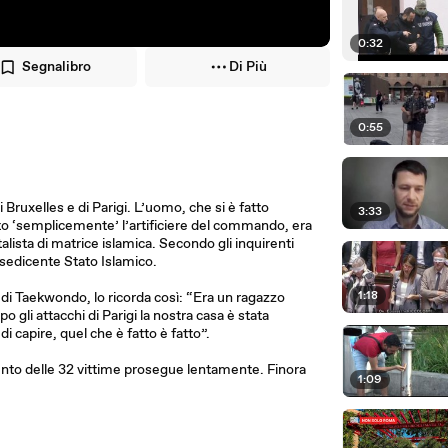
0:32
Segnalibro
Di Più
0:55
 Bruxelles e di Parigi. L’uomo, che si è fatto
3:33
ato ‘semplicemente’ l’artificiere del commando, era
sta di matrice islamica. Secondo gli inquirenti
l sedicente Stato Islamico.
1:18
 di Taekwondo, lo ricorda così: “Era un ragazzo
 gli attacchi di Parigi la nostra casa è stata
di capire, quel che è fatto è fatto”.
cimento delle 32 vittime prosegue lentamente. Finora
1:09