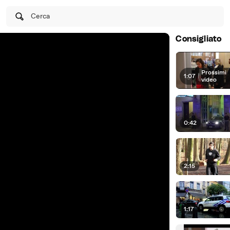
Cerca
Consigliato
Prossimi
1:07
|
video
0:42
2:15
1:17