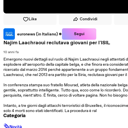
Like
Condividi
Segui
euronews (in Italiano)
Najim Laachraoui reclutava giovani per l'ISIL
10 anni fa
Emergono nuovi dettagli sul ruolo di Najim Laachraoui negli attentati di
esplodere all’aeroporto della capitale belga, e che finora era consider
ricercato dal marzo 2014 perché appartenente a un gruppo fondamentali
Laachraoui, che nel 2013 era partito per la Siria, reclutava giovani per i
In conferenza stampa suo fratello Mourad, atleta della nazionale belga
gentile, soprattutto intelligente. Tutto qua, ecco come lo ricorderò. Dopo
perquisita, nient’altro. È finita, cerco di voltare pagina. Non ho bisogno 
Intanto, a tre giorni dagli attacchi terroristici di Bruxelles, il riconos
solo 4 morti sono stati identificati. La procedura è ral
Categoria
🗞
Novità