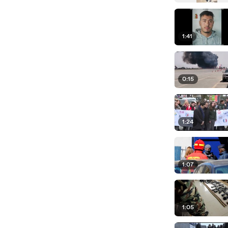
1:41
0:15
1:24
1:07
1:05