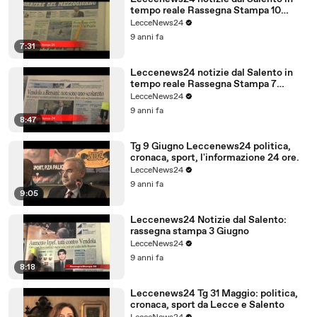
tempo reale Rassegna Stampa 10
Giugno
LecceNews24
9 anni fa
7:31
Leccenews24 notizie dal Salento in
tempo reale Rassegna Stampa 7
Giugno
LecceNews24
9 anni fa
8:47
Tg 9 Giugno Leccenews24 politica,
cronaca, sport, l'informazione 24 ore.
LecceNews24
9 anni fa
9:05
Leccenews24 Notizie dal Salento:
rassegna stampa 3 Giugno
LecceNews24
9 anni fa
8:18
Leccenews24 Tg 31 Maggio: politica,
cronaca, sport da Lecce e Salento