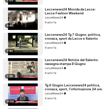
7:03
Leccenews24 Movida da Lecce:
Lecce Fashion Weekend
LecceNews24
9 anni fa
5:40
Leccenews24 Tg 7 Giugno: politica,
cronaca, sport da Lecce e Salento
LecceNews24
9 anni fa
7:44
Leccenews24 Notizie dal Salento:
rassegna stampa 8 Giugno
LecceNews24
9 anni fa
7:06
Tg 6 Giugno Leccenews24 politica,
cronaca, sport, l'informazione 24 ore.
LecceNews24
9 anni fa
11:04