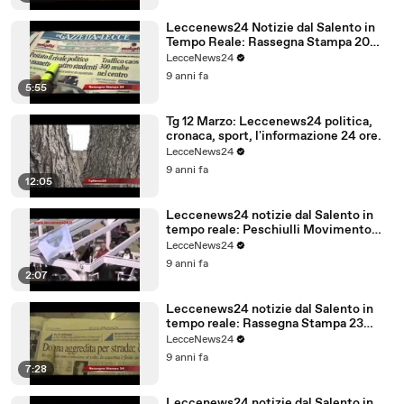
Leccenews24 Notizie dal Salento in
Tempo Reale: Rassegna Stampa 20
Marzo
LecceNews24
9 anni fa
5:55
Tg 12 Marzo: Leccenews24 politica,
cronaca, sport, l'informazione 24 ore.
LecceNews24
9 anni fa
12:05
Leccenews24 notizie dal Salento in
tempo reale: Peschiulli Movimento
Regione Salento
LecceNews24
9 anni fa
2:07
Leccenews24 notizie dal Salento in
tempo reale: Rassegna Stampa 23
Febbraio
LecceNews24
9 anni fa
7:28
Leccenews24 notizie dal Salento in