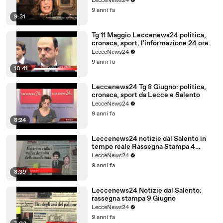
LecceNews24
9 anni fa
9:31
Tg 11 Maggio Leccenews24 politica,
cronaca, sport, l'informazione 24 ore.
LecceNews24
9 anni fa
10:41
Leccenews24 Tg 8 Giugno: politica,
cronaca, sport da Lecce e Salento
LecceNews24
9 anni fa
8:24
Leccenews24 notizie dal Salento in
tempo reale Rassegna Stampa 4
Giugno
LecceNews24
9 anni fa
8:39
Leccenews24 Notizie dal Salento:
rassegna stampa 9 Giugno
LecceNews24
9 anni fa