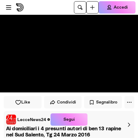
Vai al lettore
Passa al contenuto principale
Accedi
Like
Condividi
Segnalibro
Segui
LecceNews24
Ai domiciliari i 4 presunti autori di ben 13 rapine
nel Sud Salento, Tg 24 Marzo 2016