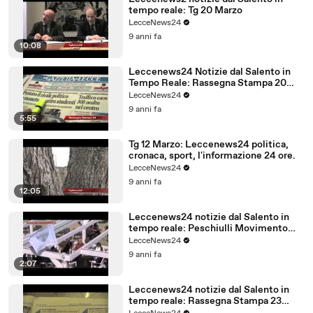
tempo reale: Tg 20 Marzo
LecceNews24
9 anni fa
10:08
Leccenews24 Notizie dal Salento in
Tempo Reale: Rassegna Stampa 20
Marzo
LecceNews24
9 anni fa
5:55
Tg 12 Marzo: Leccenews24 politica,
cronaca, sport, l'informazione 24 ore.
LecceNews24
9 anni fa
12:05
Leccenews24 notizie dal Salento in
tempo reale: Peschiulli Movimento
Regione Salento
LecceNews24
9 anni fa
2:07
Leccenews24 notizie dal Salento in
tempo reale: Rassegna Stampa 23
Febbraio