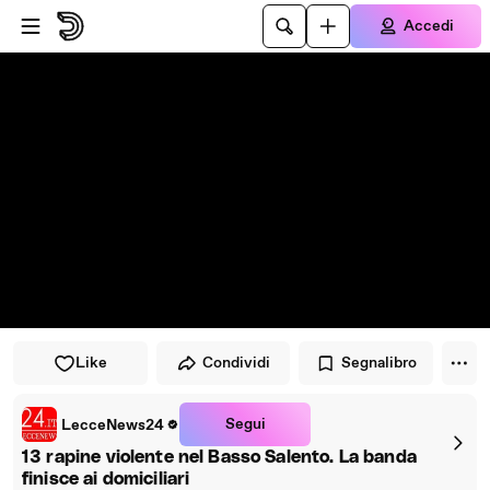
Vai al lettore
Passa al contenuto principale
Accedi
Like
Condividi
Segnalibro
Segui
LecceNews24
13 rapine violente nel Basso Salento. La banda
finisce ai domiciliari