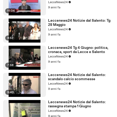
LecceNews24
9 anni fa
11:04
Leccenews24 Notizie dal Salento: Tg
28 Maggio
LecceNews24
9 anni fa
8:57
Leccenews24 Tg 4 Giugno: politica,
cronaca, sport da Lecce e Salento
LecceNews24
9 anni fa
7:58
Leccenews24 Notizie dal Salento:
scandalo calcio scommesse
LecceNews24
9 anni fa
5:43
Leccenews24 Notizie dal Salento:
rassegna stampa 1 Giugno
LecceNews24
9 anni fa