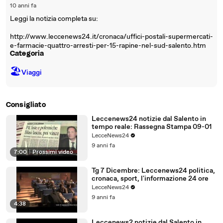
10 anni fa
Leggi la notizia completa su:
http://www.leccenews24.it/cronaca/uffici-postali-supermercati-
e-farmacie-quattro-arresti-per-15-rapine-nel-sud-salento.htm
Categoria
🏖
Viaggi
Consigliato
Leccenews24 notizie dal Salento in
tempo reale: Rassegna Stampa 09-01
LecceNews24
9 anni fa
7:00
|
Prossimi video
Tg 7 Dicembre: Leccenews24 politica,
cronaca, sport, l'informazione 24 ore
LecceNews24
9 anni fa
4:38
Leccenews2 notizie dal Salento in