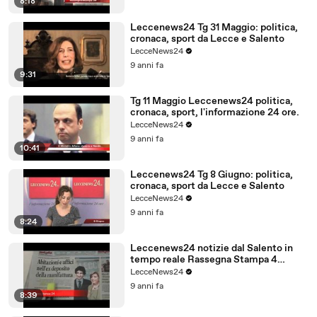
8:18
Leccenews24 Tg 31 Maggio: politica,
cronaca, sport da Lecce e Salento
LecceNews24
9 anni fa
9:31
Tg 11 Maggio Leccenews24 politica,
cronaca, sport, l'informazione 24 ore.
LecceNews24
9 anni fa
10:41
Leccenews24 Tg 8 Giugno: politica,
cronaca, sport da Lecce e Salento
LecceNews24
9 anni fa
8:24
Leccenews24 notizie dal Salento in
tempo reale Rassegna Stampa 4
Giugno
LecceNews24
9 anni fa
8:39