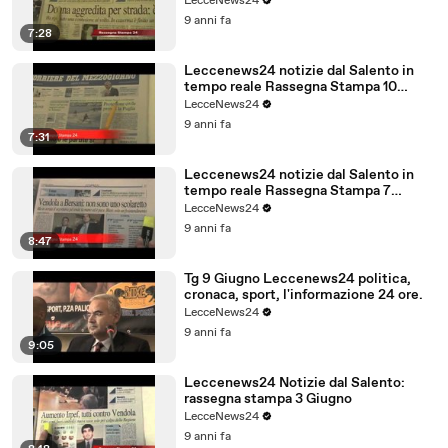
LecceNews24
9 anni fa
7:28
Leccenews24 notizie dal Salento in
tempo reale Rassegna Stampa 10
Giugno
LecceNews24
9 anni fa
7:31
Leccenews24 notizie dal Salento in
tempo reale Rassegna Stampa 7
Giugno
LecceNews24
9 anni fa
8:47
Tg 9 Giugno Leccenews24 politica,
cronaca, sport, l'informazione 24 ore.
LecceNews24
9 anni fa
9:05
Leccenews24 Notizie dal Salento:
rassegna stampa 3 Giugno
LecceNews24
9 anni fa