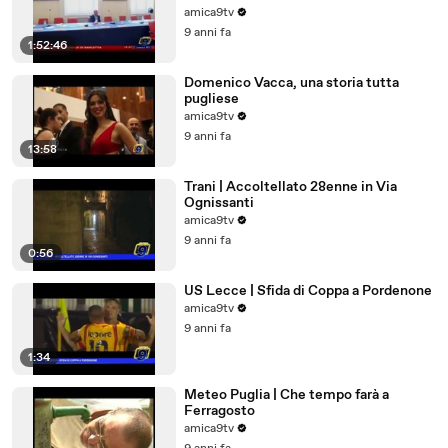
amica9tv
9 anni fa
1:52:46
Domenico Vacca, una storia tutta
pugliese
amica9tv
9 anni fa
13:58
Trani | Accoltellato 28enne in Via
Ognissanti
amica9tv
9 anni fa
0:56
US Lecce | Sfida di Coppa a Pordenone
amica9tv
9 anni fa
1:34
Meteo Puglia | Che tempo farà a
Ferragosto
amica9tv