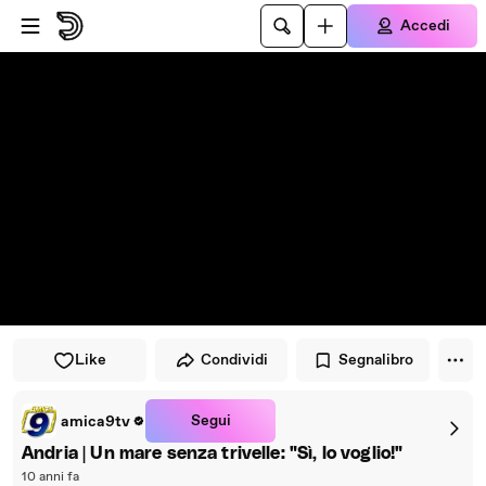
Vai al lettore
Passa al contenuto principale
Accedi
Like
Condividi
Segnalibro
Segui
amica9tv
Andria | Un mare senza trivelle: "Sì, lo voglio!"
10 anni fa