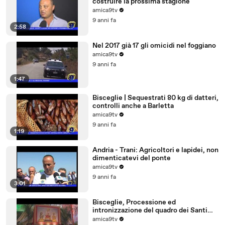
costruire la prossima stagione
amica9tv
9 anni fa
2:58
Nel 2017 già 17 gli omicidi nel foggiano
amica9tv
9 anni fa
1:47
Bisceglie | Sequestrati 80 kg di datteri,
controlli anche a Barletta
amica9tv
9 anni fa
1:19
Andria - Trani: Agricoltori e lapidei, non
dimenticatevi del ponte
amica9tv
9 anni fa
3:01
Bisceglie, Processione ed
intronizzazione del quadro dei Santi
Martiri
amica9tv