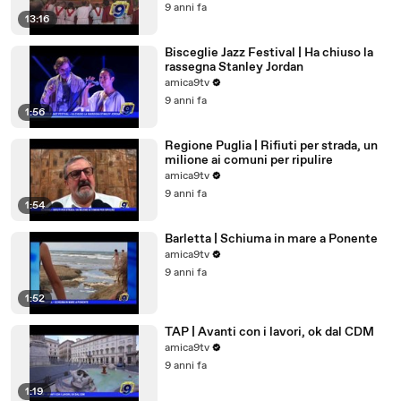
9 anni fa
13:16
Bisceglie Jazz Festival | Ha chiuso la
rassegna Stanley Jordan
amica9tv
9 anni fa
1:56
Regione Puglia | Rifiuti per strada, un
milione ai comuni per ripulire
amica9tv
9 anni fa
1:54
Barletta | Schiuma in mare a Ponente
amica9tv
9 anni fa
1:52
TAP | Avanti con i lavori, ok dal CDM
amica9tv
9 anni fa
1:19