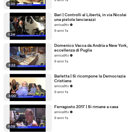
9 anni fa
1:33
Bari | Controlli al Libertà, in via Nicolai
una pistola lanciarazzi
amica9tv
9 anni fa
1:24
Domenico Vacca da Andria a New York,
eccellenza di Puglia
amica9tv
9 anni fa
3:22
Barletta | Si ricompone la Democrazia
Cristiana
amica9tv
9 anni fa
3:00
Ferragosto 2017 | Si rimane a casa
amica9tv
9 anni fa
1:09