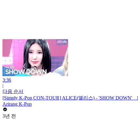
3:36
|
다음 순서
[Simply K-Pop CON-TOUR] ALICE(앨리스) - 'SHOW DOWN' _ Ep
Arirang K-Pop
3년 전