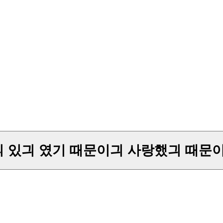
각긔 있긔 였기 때문이긔 사랑했긔 때문이