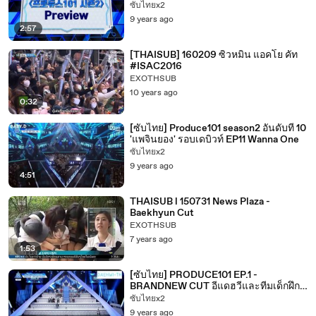
ซับไทยx2
9 years ago
2:57
[THAISUB] 160209 ซิ่วหมิน แอคโย คัท
#ISAC2016
EXOTHSUB
10 years ago
0:32
[ซับไทย] Produce101 season2 อันดับที่ 10
'แพจินยอง' รอบเดบิวท์ EP11 Wanna One
ซับไทยx2
9 years ago
4:51
THAISUB l 150731 News Plaza -
Baekhyun Cut
EXOTHSUB
7 years ago
1:53
[ซับไทย] PRODUCE101 EP.1 -
BRANDNEW CUT อีแดฮวีและทีมเด็กฝึก
แบรนด์นิว
ซับไทยx2
9 years ago