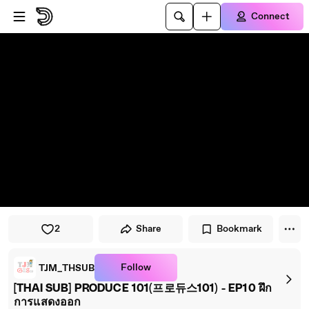
Skip to player
Skip to main content
Connect
2
Share
Bookmark
Follow
TJM_THSUB
[THAI SUB] PRODUCE 101(프로듀스101) - EP10 ฝึก
การแสดงออก