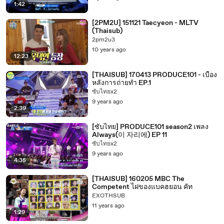
1:42
[2PM2U] 151121 Taecyeon - MLTV
(Thaisub)
2pm2u3
10 years ago
12:23
[THAISUB] 170413 PRODUCE101 - เบื้อง
หลังการถ่ายทำ EP.1
ซับไทยx2
9 years ago
2:39
[ซับไทย] PRODUCE101 season2 เพลง
Always(이 자리에) EP 11
ซับไทยx2
9 years ago
4:35
[THAISUB] 160205 MBC The
Competent ไฝของแบคฮยอน คัท
EXOTHSUB
11 years ago
1:29