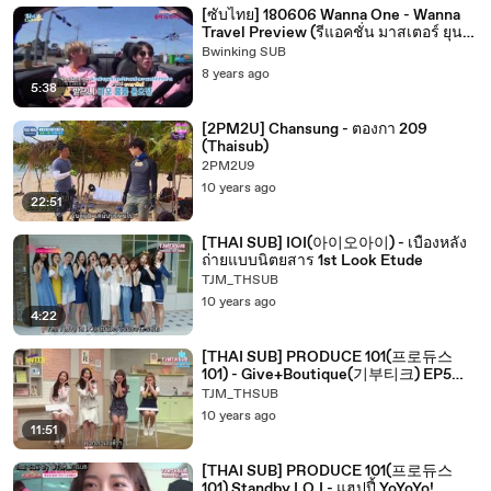
[ซับไทย] 180606 Wanna One - Wanna
Travel Preview (รีแอคชั่น มาสเตอร์ ยุนจี
ซอง)
Bwinking SUB
8 years ago
5:38
[2PM2U] Chansung - ตองกา 209
(Thaisub)
2PM2U9
10 years ago
22:51
[THAI SUB] IOI(아이오아이) - เบื้องหลัง
ถ่ายแบบนิตยสาร 1st Look Etude
TJM_THSUB
10 years ago
4:22
[THAI SUB] PRODUCE 101(프로듀스
101) - Give+Boutique(기부티크) EP5
Cut
TJM_THSUB
10 years ago
11:51
[THAI SUB] PRODUCE 101(프로듀스
101) Standby I.O.I - แฮปปี้ YoYoYo!