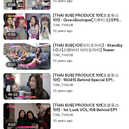
10 years ago
0:39
[THAI SUB] PRODUCE 101(프로듀스
101) - Give+Boutique(기부티크) EP5
Preview 1
TJM_THSUB
10 years ago
0:36
[THAI SUB] IOI(아이오아이) - Standby
I.O.I (스탠바이 아이오아이) Teaser
TJM_THSUB
10 years ago
0:30
[THAI SUB] PRODUCE 101(프로듀스
101) - 160415 Behind Special EP1
(FULL)
TJM_THSUB
10 years ago
46:22
[THAI SUB] PRODUCE 101(프로듀스
101) - 1st Look VOL.108 Behind EP1
TJM_THSUB
10 years ago
4:02