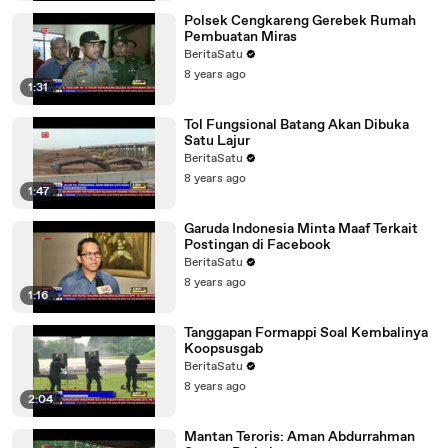
Polsek Cengkareng Gerebek Rumah
Pembuatan Miras
BeritaSatu
8 years ago
1:31
Tol Fungsional Batang Akan Dibuka
Satu Lajur
BeritaSatu
8 years ago
1:47
Garuda Indonesia Minta Maaf Terkait
Postingan di Facebook
BeritaSatu
8 years ago
1:16
Tanggapan Formappi Soal Kembalinya
Koopsusgab
BeritaSatu
8 years ago
2:04
Mantan Teroris: Aman Abdurrahman