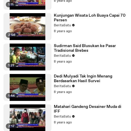
8 years ago
1:11
Kunjungan Wisata Loh Buaya Capai 70
Persen
BeritaSatu
8 years ago
2:56
Sudirman Said Blusukan ke Pasar
Tradisional Brebes
BeritaSatu
8 years ago
1:21
Dedi Mulyadi Tak Ingin Menang
Berdasarkan Hasil Survei
BeritaSatu
8 years ago
1:44
Matahari Gandeng Desainer Muda di
IFF
BeritaSatu
8 years ago
2:17