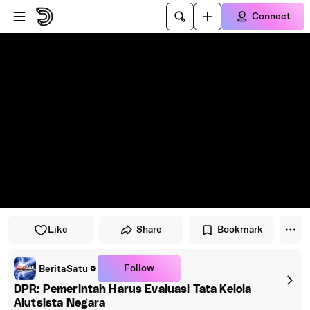
Skip to player
Skip to main content
Connect
Like
Share
Bookmark
Follow
BeritaSatu
DPR: Pemerintah Harus Evaluasi Tata Kelola
Alutsista Negara