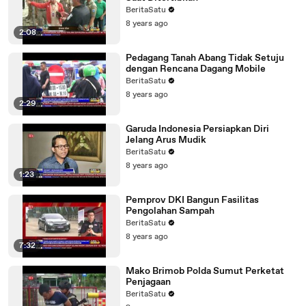
BeritaSatu
8 years ago
2:08
Pedagang Tanah Abang Tidak Setuju
dengan Rencana Dagang Mobile
BeritaSatu
8 years ago
2:29
Garuda Indonesia Persiapkan Diri
Jelang Arus Mudik
BeritaSatu
8 years ago
1:23
Pemprov DKI Bangun Fasilitas
Pengolahan Sampah
BeritaSatu
8 years ago
7:32
Mako Brimob Polda Sumut Perketat
Penjagaan
BeritaSatu