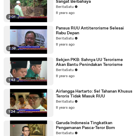
Sangat Berbahaya
BeritaSatu
8 years ago
2:01
Pansus RUU Antiterorisme Selesai
Rabu Depan
BeritaSatu
8 years ago
2:38
Sekjen PKB: Sahnya UU Terorisme
Akan Bantu Penindakan Terorisme
BeritaSatu
8 years ago
1:43
Airlangga Hartarto: Sel Tahanan Khusus
Teroris Tidak Masuk RUU
BeritaSatu
8 years ago
1:24
Garuda Indonesia Tingkatkan
Pengamanan Pasca-Teror Bom
BeritaSatu