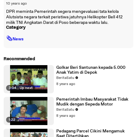
10 years ago
DPR meminta Pemerintah segera mengevaluasi tata kelola
Alutsista negara terkait peristiwa jatuhnya Helikopter Bell 412
milik TNI Angkatan Darat di Poso beberapa waktu lalu.
Category
🗞
News
Recommended
Golkar Beri Santunan kepada 5.000
Anak Yatim di Depok
BeritaSatu
8 years ago
3:04
|
Up next
Pemerintah Imbau Masyarakat Tidak
Mudik dengan Sepeda Motor
BeritaSatu
8 years ago
1:22
Pedagang Parcel Cikini Mengamuk
Saat Ditertibkan