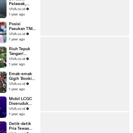
Pelawak,
Rachel
VIVA.co.id
Oldham
1 year ago
Kepincut
Renaga
Posisi
Tahier?
Pasukan TNI
Dalam
VIVA.co.id
Pembuka
1 year ago
Bastille Day
2025
Riuh Tepuk
Tangan!
Gedung
VIVA.co.id
Kemlu AS
1 year ago
Banjir Air
Mata Buntut..
Emak-emak
Gigih 'Booking
Kursi' Paling
VIVA.co.id
Depan Bagi
1 year ago
Sang Anak
Mobil LCGC
Diseruduk
Damkar
VIVA.co.id
Gegara
1 year ago
Halangin Jalan
Detik-detik
Pria Tewas