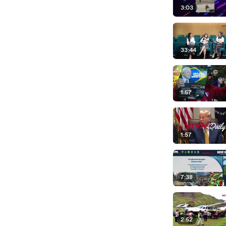
3:03
33:44
1:57
1:57
7:38
2:52