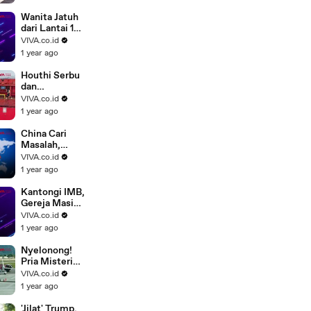
Mendarat di
Bandara Mulia
Wanita Jatuh
Papua
dari Lantai 19
Gegara Pria
VIVA.co.id
Misterius
1 year ago
Houthi Serbu
dan
Tenggelamka
VIVA.co.id
n Kapal di
1 year ago
Laut Merah
China Cari
Masalah,
Jerman
VIVA.co.id
Meradang
1 year ago
Ditembak
Laser
Kantongi IMB,
Gereja Masih
Ditolak Warga
VIVA.co.id
Muslim di
1 year ago
Depok
Nyelonong!
Pria Misterius
Tewas
VIVA.co.id
Tersedot
1 year ago
Mesin
Pesawat
'Jilat' Trump,