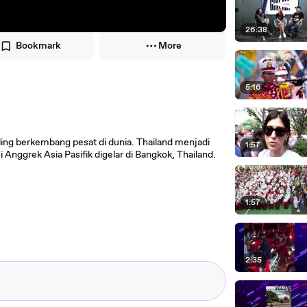
26:38
Bookmark
More
5:16
ling berkembang pesat di dunia. Thailand menjadi
1:57
 Anggrek Asia Pasifik digelar di Bangkok, Thailand.
1:57
2:35