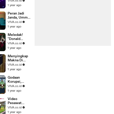
Tersedot ke
VIVA.co.id
Mesin
1 year ago
Pesawat di
Bandara
Peran Jadi
Janda, Ummi
Quary Curhat
VIVA.co.id
Tegar Usai
1 year ago
Gagal Nikah
Meledak!
"Donald
Trump"
VIVA.co.id
Dibakar
1 year ago
Hidup-hidup
Pedemo
Menyingkap
Makna Di
Balik Foto
VIVA.co.id
Trump Pakai
1 year ago
Jubah
Superman
Godaan
Korupsi,
Pramono
VIVA.co.id
Anung selalu
1 year ago
Terbayang
Wajah Cucu
Video
Pesawat
Pecah Ban
VIVA.co.id
Saat
1 year ago