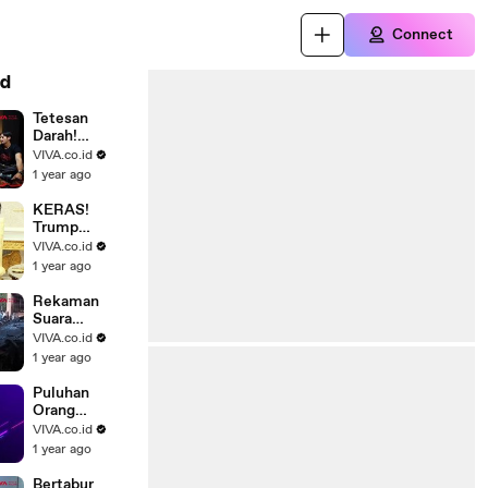
Connect
d
Tetesan
Darah!
Pengalaman
VIVA.co.id
Mistis Para
1 year ago
Cast Film
Kitab Sijjin
KERAS!
Trump
Ultimatum
VIVA.co.id
Rusia Agar
1 year ago
Sudahi
Perang,
Rekaman
Ancamannya
Suara
Jatuhnya
VIVA.co.id
Pesawat Air
1 year ago
India, Salah
Pilot?
Puluhan
Orang
Berjubah
VIVA.co.id
Putih Putari
1 year ago
Tugu Gunung
Lawu
Bertabur