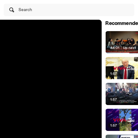
Search
Recommende
44:01
|
Up next
1:57
1:57
1:57