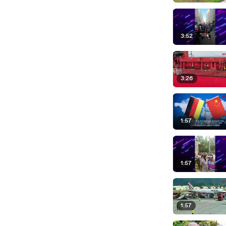
3:52
3:26
1:57
1:57
1:57