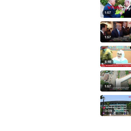
1:57
1:57
8:18
1:57
3:09