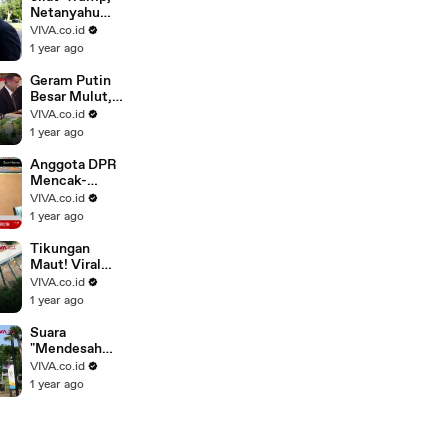
Netanyahu
Beraksi
VIVA.co.id
Konyol di
1 year ago
Meja Makan
Geram Putin
Besar Mulut,
Trump Bantu
VIVA.co.id
Ukraina
1 year ago
Bertahan
Hidup
Anggota DPR
Mencak-
mencak
VIVA.co.id
Telkomsel
1 year ago
Kejam,
"Rampas"
Tikungan
Sisa..
Maut! Viral
Flyover 90
VIVA.co.id
Derajat di
1 year ago
India
Suara
"Mendesah
Wanita" Tiba-
VIVA.co.id
Tiba
1 year ago
Terdengar di
Stadion GBK